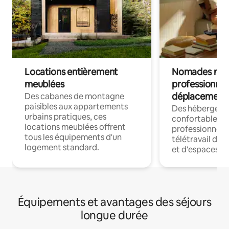
Locations entièrement
Nomades num
meublées
professionnel
déplacement
Des cabanes de montagne
paisibles aux appartements
Des hébergem
urbains pratiques, ces
confortables p
locations meublées offrent
professionnels
tous les équipements d'un
télétravail dis
logement standard.
et d'espaces de
Équipements et avantages des séjours
longue durée