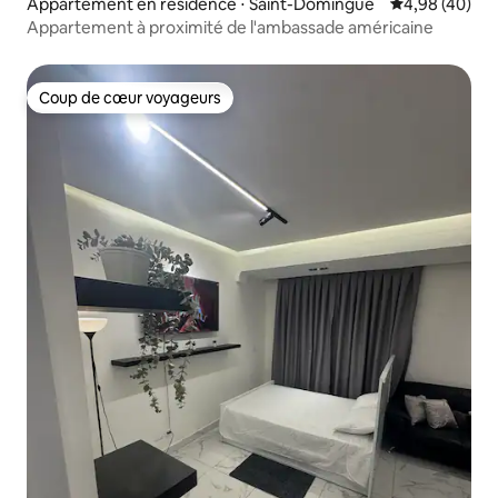
Appartement en résidence ⋅ Saint-Domingue
Évaluation mo
4,98 (40)
Appartement à proximité de l'ambassade américaine
Coup de cœur voyageurs
Coup de cœur voyageurs