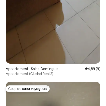
Appartement ⋅ Saint-Domingue
Évaluation m
4,89 (9)
Appartement (Ciudad Real 2)
Coup de cœur voyageurs
Coup de cœur voyageurs