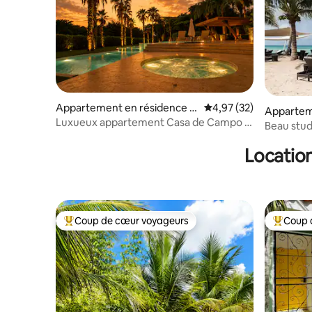
Appartement en résidence ⋅
Évaluation moyenne su
4,97 (32)
Appartem
La Romana
Luxueux appartement Casa de Campo –
Dominicu
Beau stud
Los Altos
Bayahibe
Location
Coup de cœur voyageurs
Coup 
Coups de cœur voyageurs les plus appréciés
Coups de