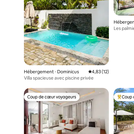
Hébergem
Les palmi
Hébergement ⋅ Dominicus
Évaluation moyenne su
4,83 (12)
Villa spacieuse avec piscine privée
Coup de cœur voyageurs
Coup 
Coup de cœur voyageurs
Coups de