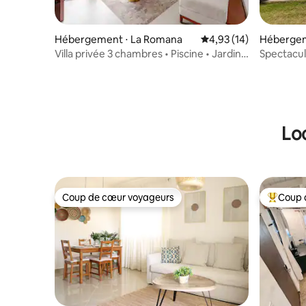
Hébergement ⋅ La Romana
Évaluation moyenne su
4,93 (14)
Hébergem
Villa privée 3 chambres • Piscine • Jardin •
Spectacula
Sécurisée • 8 personnes
Lo
Coup de cœur voyageurs
Coup 
Coup de cœur voyageurs
Coups de