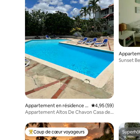
Appartem
Los Melo
Sunset B
Appartement en résidence ⋅
Évaluation moyenne sur
4,95 (59)
La Romana
Appartement Altos De Chavon Casa de
Campo
Coup de cœur voyageurs
Superhô
Coups de cœur voyageurs les plus appréciés
Superhô