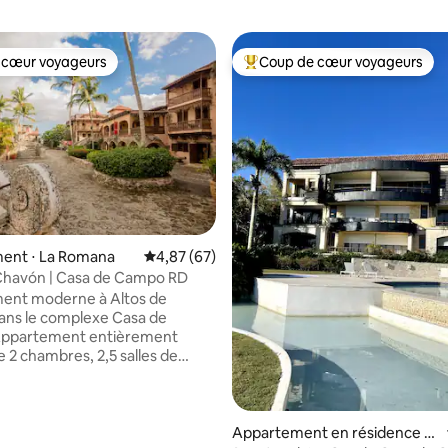
 cœur voyageurs
Coup de cœur voyageurs
 cœur voyageurs
Coups de cœur voyageurs les p
r la base de 144 commentaires : 4,9 sur 5
ent ⋅ La Romana
Évaluation moyenne sur la base de 67 commen
4,87 (67)
Chavón | Casa de Campo RD
ent moderne à Altos de
ans le complexe Casa de
ppartement entièrement
 2 chambres, 2,5 salles de
lits, avec salon, cuisine et
vé. Situé à l’intérieur du
ux complexe hôtelier Casa de
nnu pour ses terrains de golf,
Appartement en résidence ⋅