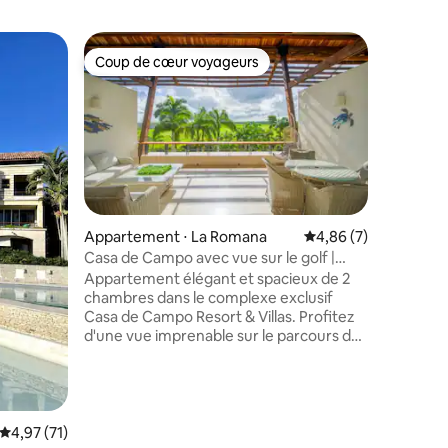
Villa ⋅ L
Coup de cœur voyageurs
Coup de
lus appréciés
Coup de cœur voyageurs
Coup de
Villa élé
débordem
Cette vil
TENNIS V
courts de
les aspec
de Casa de Camp
avec de 
piscine à
Cuisine 
Appartement ⋅ La Romana
Évaluation moyenne s
4,86 (7)
rénovée ;
taires : 4,87 sur 5
Casa de Campo avec vue sur le golf |
quotidien
Altos de Chavón
Appartement élégant et spacieux de 2
espace de
chambres dans le complexe exclusif
connecté
Casa de Campo Resort & Villas. Profitez
Sonos su
d'une vue imprenable sur le parcours de
complet/c
golf et Altos de Chavón depuis une
salon su
grande terrasse privée. Cet
appartement en résidence de 217 m²,
récemment rénové, dispose d'un salon
lumineux, d'une cuisine entièrement
Évaluation moyenne sur la base de 71 commentaires : 4,97 sur 5
4,97 (71)