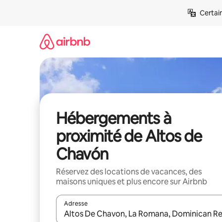
Aller
Certai
directement
au
contenu
Hébergements à
proximité de Altos de
Chavón
Réservez des locations de vacances, des
maisons uniques et plus encore sur Airbnb
Adresse
Lorsque les résultats s'affichent, utilisez les flèc