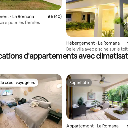
r la base de 14 commentaires : 4,93 sur 5
ent ⋅ La Romana
Évaluation moyenne sur la base de 40 co
5 (40)
ire pour les familles
Hébergement ⋅ La Romana
Belle villa avec piscine sur le toit
cations d'appartements avec climatisat
parking
de cœur voyageurs
Superhôte
 cœur voyageurs les plus appréciés
Superhôte
Appartement ⋅ La Romana