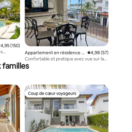
valuation moyenne sur la base de 150 commentaires : 4,95 sur 5
4,95 (150)
ntaires : 4,87 sur 5
us
Appartement en résidence ⋅
Évaluation moyenne su
4,98 (57)
La Romana
Confortable et pratique avec vue sur la
 familles
marina
Coup de cœur voyageurs
lus appréciés
Coup de cœur voyageurs