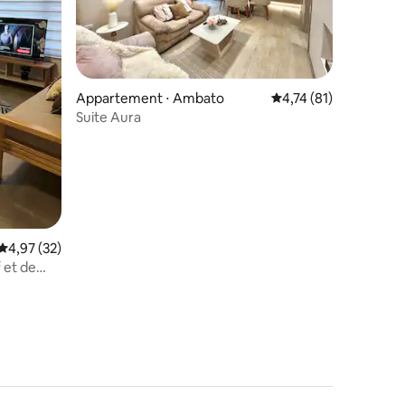
ntaires : 4,95 sur 5
Appartement ⋅ Ambato
Évaluation moyenne su
4,74 (81)
Suite Aura
Évaluation moyenne sur la base de 32 commentaires : 4,97 sur 5
4,97 (32)
 et de