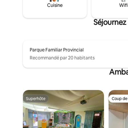
Salle de bain sociale
Cuisine
Wifi
moderne -Salle *Parking, demandez la
disponibili
Séjournez
Parque Familiar Provincial
Recommandé par 20 habitants
Ambat
Superhôte
Coup de
Superhôte
Coup de