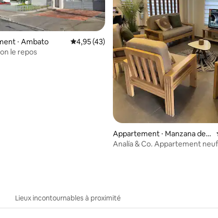
ent ⋅ Ambato
Évaluation moyenne sur la base de 43 comme
4,95 (43)
son le repos
 la base de 221 commentaires : 4,71 sur 5
Appartement ⋅ Manzana de
Oro
Analía & Co. Appartement neuf
luxe
Lieux incontournables à proximité