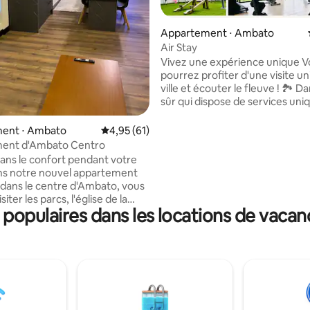
 la base de 172 commentaires : 4,98 sur 5
Appartement ⋅ Ambato
Air Stay
Vivez une expérience unique Vous
pourrez profiter d'une visite un
ville et écouter le fleuve ! 🏞️ Dans un lieu
sûr qui dispose de services uni
vous, par exemple : Salle 🏋️ de sport /
gardien 24h/24 et 7j/7👮‍♂️/ gara
ent ⋅ Ambato
Évaluation moyenne sur la base de 61 comme
4,95 (61)
couvert 🚗 et plus Situé dans le meilleur
ent d'Ambato Centro
endroit de la ville ; Pourquoi ? 🤔 - à 
ans le confort pendant votre
minutes du Supermaxi - à 3 minutes du
ns notre nouvel appartement
centre d'Ambato, pour visiter l
ans le centre d'Ambato, vous
musées, les théâtres et la cathédr
iter les parcs, l'église de la
2 minutes de Ficoa, où vous tr
populaires dans les locations de vaca
e et tous les beaux endroits de
la nourriture mexicaine au sushi
e. Vous êtes à proximité des
 bus, à 3 pâtés de maisons, vous
l'Av. Cevallos une rue très
nte où vous trouverez des
uration. - Chambre
et salle de bain privée -
vec deux lits superposés -