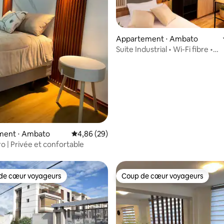
Appartement ⋅ Ambato
Suite Industrial • Wi-Fi fibre •
 la base de 83 commentaires : 4,69 sur 5
Emplacement idéal
ent ⋅ Ambato
Évaluation moyenne sur la base de 29 commen
4,86 (29)
ro | Privée et confortable
de cœur voyageurs
Coup de cœur voyageurs
 cœur voyageurs les plus appréciés
Coup de cœur voyageurs