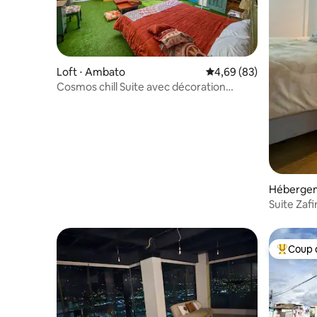
Loft ⋅ Ambato
Évaluation moyenne sur
4,69 (83)
Cosmos chill Suite avec décoration
exclusive et jacuzzi
Hébergem
Suite Zafi
Coup 
Coups de