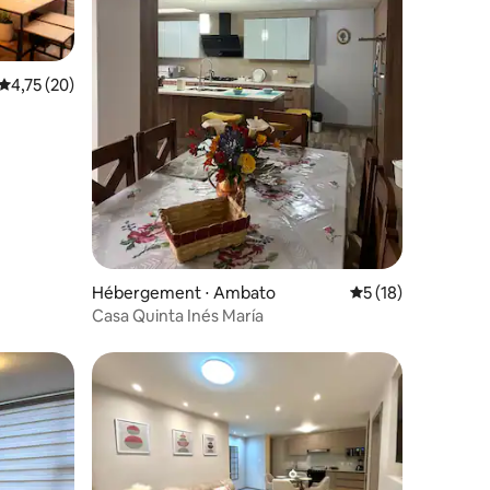
Évaluation moyenne sur la base de 20 commentaires : 4,75 sur 5
4,75 (20)
taires : 4,86 sur 5
Hébergement ⋅ Ambato
Évaluation moyenne
5 (18)
Casa Quinta Inés María