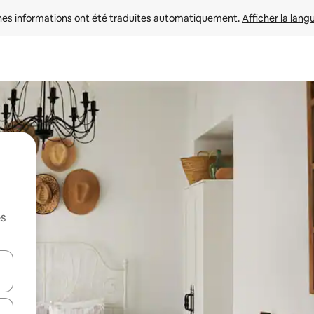
nes informations ont été traduites automatiquement. 
Afficher la lang
es
hes vers le haut et vers le bas pour les parcourir ou en appuyant et en fai