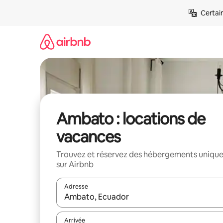
Aller
Certai
directement
au
contenu
Ambato : locations de
vacances
Trouvez et réservez des hébergements uniqu
sur Airbnb
Adresse
Lorsque les résultats s'affichent, utilisez les flèc
Arrivée