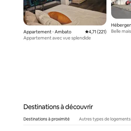
Hébergem
Belle mai
Appartement ⋅ Ambato
Évaluation moyenne sur
4,71 (221)
Appartement avec vue splendide
Destinations à découvrir
Destinations à proximité
Autres types de logements