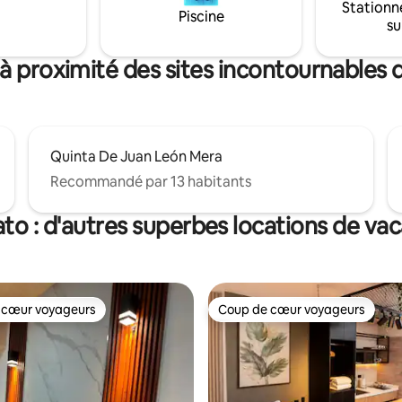
Stationn
 - Canapé-lit - Cuisine
Piscine
su
té.
 à proximité des sites incontournables
Quinta De Juan León Mera
Recommandé par 13 habitants
o : d'autres superbes locations de va
 cœur voyageurs
Coup de cœur voyageurs
 cœur voyageurs
Coup de cœur voyageurs