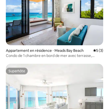
Appartement en résidence ⋅ Meads Bay Beach
Évaluatio
5 (3)
Condo de 1 chambre en bord de mer avec terrasse,
jacuzzi et vue imprenable !
Superhôte
Superhôte