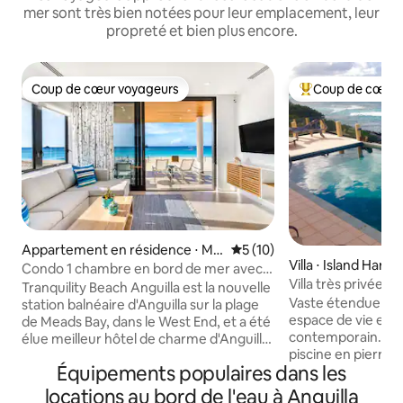
mer sont très bien notées pour leur emplacement, leur
propreté et bien plus encore.
Coup de cœur voyageurs
Coup de cœur 
Coup de cœur voyageurs
Coups de cœur vo
Appartement en résidence ⋅ Me
Évaluation moyenne sur la b
5 (10)
Villa ⋅ Island Harbo
ads Bay Beach
Condo 1 chambre en bord de mer avec
Villa très privée e
terrasse, jacuzzi, vue imprenable +
Tranquility Beach Anguilla est la nouvelle
Bay à proximité
Vaste étendue d'oc
canapé-lit supplémentaire
station balnéaire d'Anguilla sur la plage
espace de vie en pl
de Meads Bay, dans le West End, et a été
contemporain. Jar
élue meilleur hôtel de charme d'Anguilla
piscine en pierre n
en 2023. Tout ce dont vous avez besoin
Équipements populaires dans les
extérieur (non ch
pour des vacances à la plage est à votre
bord de mer dans u
porte et notre personnel primé est à
locations au bord de l'eau à Anguilla