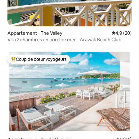
Appartement ⋅ The Valley
Évaluation m
4,9 (20)
Villa 2 chambres en bord de mer - Arawak Beach Club
#6&7
Coup de cœur voyageurs
Coups de cœur voyageurs les plus appréciés