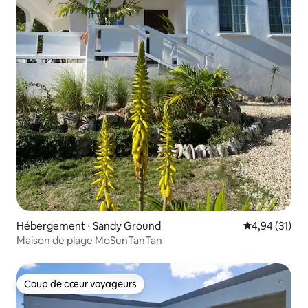
Hébergement ⋅ Sandy Ground
Évaluation mo
4,94 (31)
Maison de plage MoSunTanTan
Coup de cœur voyageurs
Coup de cœur voyageurs