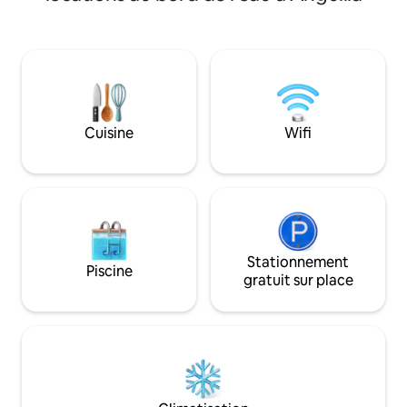
de paix privé. Cho
votre service. Nagez et faites du
rayon de 12 minute
snorkeling dans des eaux turquoise.
compris la célèbre
Marchez jusqu'aux complexes hôteliers,
une randonnée côt
spas et meilleurs restaurants. Ce
propriété, faites 
logement est géré de manière
et nagez depuis n
professionnelle par notre personnel
réserve des condi
amical du complexe, y compris le
météorologiques)
gestionnaire immobilier, l'équipe de
Cuisine
Wifi
organiser un chef 
conciergerie, les femmes de ménage et
massages à la villa
les majordomes de plage.
disponibilité et de 
Stationnement
Piscine
gratuit sur place