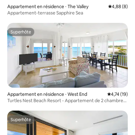
Appartement en résidence ⋅ The Valley
Évaluation m
4,88 (8)
Appartement-terrasse Sapphire Sea
Superhôte
Superhôte
Appartement en résidence ⋅ West End
Évaluation mo
4,74 (19)
Turtles Nest Beach Resort - Appartement de 2 chambres
à coucher en bord de mer
Superhôte
Superhôte