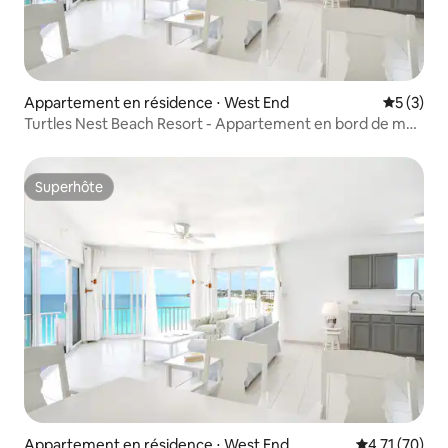
Appartement en résidence ⋅ West End
Évaluatio
5 (3)
Turtles Nest Beach Resort - Appartement en bord de mer
avec 1 chambre et studio dans la baie de Meads
Superhôte
Superhôte
Appartement en résidence ⋅ West End
Évaluation mo
4,71 (70)