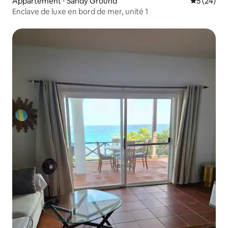
Appartement ⋅ Sandy Ground
Évaluation
5 (24)
Enclave de luxe en bord de mer, unité 1