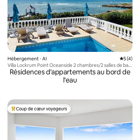
Hébergement ⋅ AI
Évaluatio
5 (4)
Villa Lockrum Point Oceanside 2 chambres/2 salles de bain
Résidences d'appartements au bord de
avec piscine
l'eau
Coup de cœur voyageurs
Coups de cœur voyageurs les plus appréciés