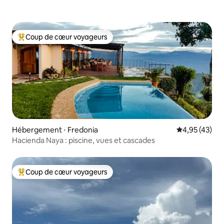
Coup de cœur voyageurs
Coups de cœur voyageurs les plus appréciés
Hébergement ⋅ Fredonia
Évaluation mo
4,95 (43)
Hacienda Naya : piscine, vues et cascades
Coup de cœur voyageurs
Coups de cœur voyageurs les plus appréciés