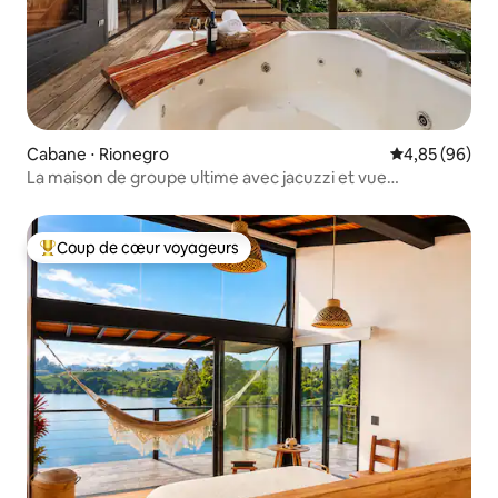
Cabane ⋅ Rionegro
Évaluation mo
4,85 (96)
La maison de groupe ultime avec jacuzzi et vue
imprenable
Coup de cœur voyageurs
Coups de cœur voyageurs les plus appréciés