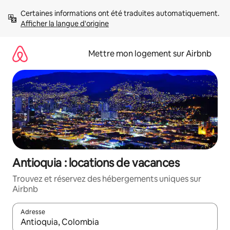
Aller
Certaines informations ont été traduites automatiquement. 
directement
Afficher la langue d'origine
au
contenu
Mettre mon logement sur Airbnb
Antioquia : locations de vacances
Trouvez et réservez des hébergements uniques sur
Airbnb
Adresse
Lorsque les résultats s'affichent, utilisez les flèches vers le hau