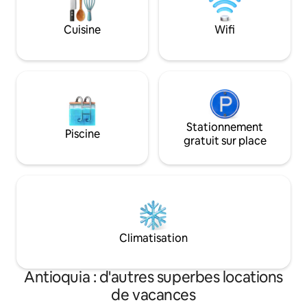
animaux locaux. Parfait pour une
lit double et un ca
retraite de la ville ou un long séjour en
privé chauffé incl
Cuisine
Wifi
tant que résidence d'artiste.
dans la belle ville
Colombie !
Stationnement
Piscine
gratuit sur place
Climatisation
Antioquia : d'autres superbes locations
de vacances