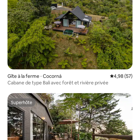
Gîte à la ferme ⋅ Cocorná
Évaluation mo
4,98 (57)
Cabane de type Bali avec forêt et rivière privée
Superhôte
Superhôte