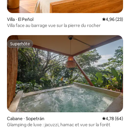
Villa ⋅ El Peñol
Évaluation mo
4,96 (23)
Villa face au barrage vue sur la pierre du rocher
Superhôte
Superhôte
Cabane ⋅ Sopetrán
Évaluation mo
4,78 (64)
Glamping de luxe : jacuzzi, hamac et vue sur la forêt