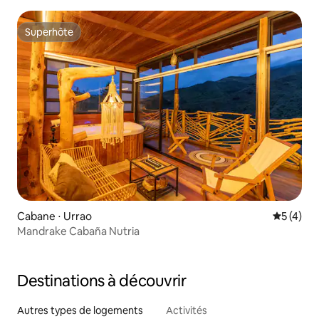
Superhôte
Superhôte
Cabane ⋅ Urrao
Évaluatio
5 (4)
Mandrake Cabaña Nutria
Destinations à découvrir
Autres types de logements
Activités