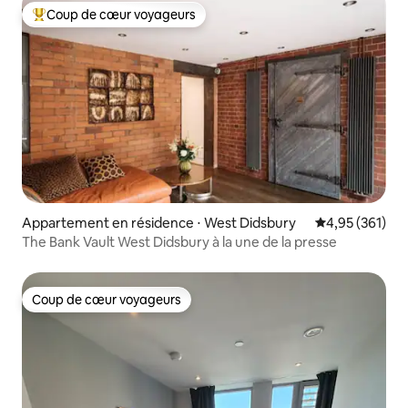
Coup de cœur voyageurs
Coups de cœur voyageurs les plus appréciés
Appartement en résidence ⋅ West Didsbury
Évaluation moy
4,95 (361)
The Bank Vault West Didsbury à la une de la presse
Coup de cœur voyageurs
Coup de cœur voyageurs