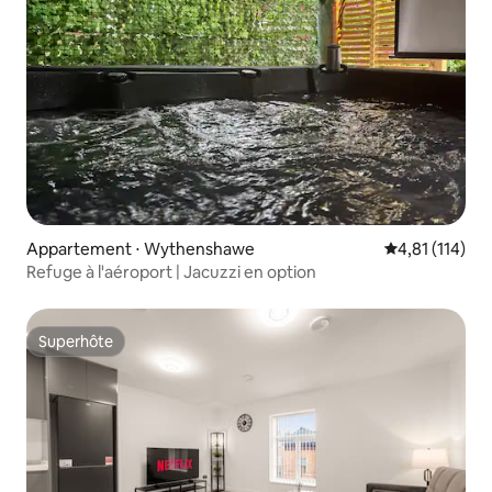
Appartement ⋅ Wythenshawe
Évaluation moy
4,81 (114)
Refuge à l'aéroport | Jacuzzi en option
Superhôte
Superhôte