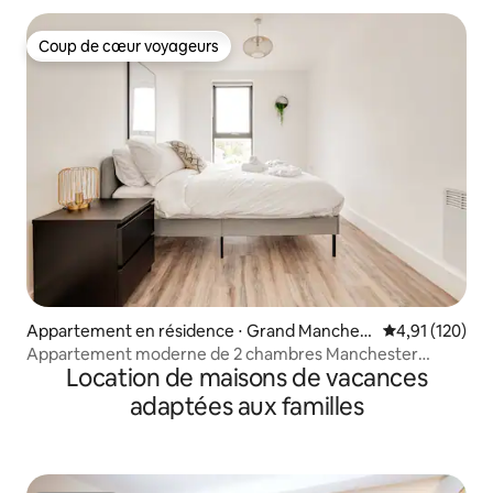
Coup de cœur voyageurs
Coup de cœur voyageurs
Appartement en résidence ⋅ Grand Manchest
Évaluation moy
4,91 (120)
er
Appartement moderne de 2 chambres Manchester
Location de maisons de vacances
Media City
adaptées aux familles