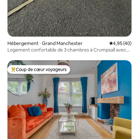
Hébergement ⋅ Grand Manchester
Évaluation mo
4,95 (40)
Logement confortable de 3 chambres à Crumpsall avec
parking gratuit
Coup de cœur voyageurs
Coups de cœur voyageurs les plus appréciés