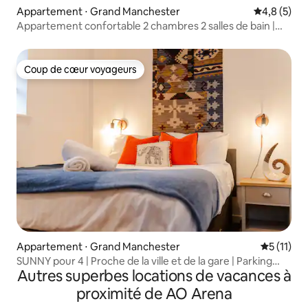
Appartement ⋅ Grand Manchester
Évaluation 
4,8 (5)
Appartement confortable 2 chambres 2 salles de bain |
Salle de sport, salon d'étude et parking gratuit
Coup de cœur voyageurs
Coup de cœur voyageurs
Appartement ⋅ Grand Manchester
Évaluatio
5 (11)
SUNNY pour 4 | Proche de la ville et de la gare | Parking
Autres superbes locations de vacances à
gratuit | Appartement 3
proximité de AO Arena