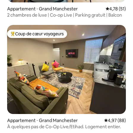
Appartement ⋅ Grand Manchester
Évaluation mo
4,78 (51)
2 chambres de luxe | Co-op Live | Parking gratuit | Balcon
Coup de cœur voyageurs
Coups de cœur voyageurs les plus appréciés
Appartement ⋅ Grand Manchester
Évaluation mo
4,97 (88)
À quelques pas de Co-Op Live/Etihad. Logement entier.