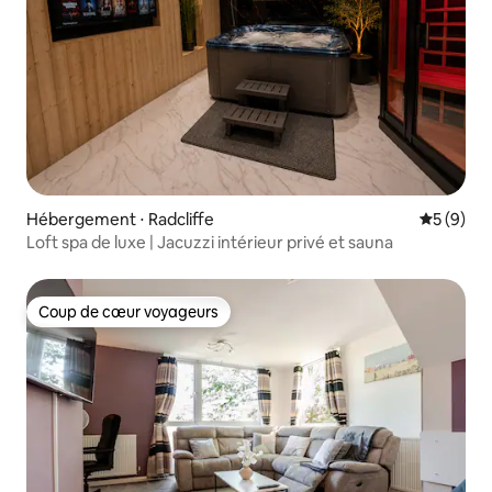
Hébergement ⋅ Radcliffe
Évaluatio
5 (9)
Loft spa de luxe | Jacuzzi intérieur privé et sauna
Coup de cœur voyageurs
Coup de cœur voyageurs