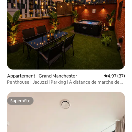
Appartement ⋅ Grand Manchester
Évaluation mo
4,97 (37)
Penthouse | Jacuzzi | Parking | À distance de marche de
l'AO Arena
Superhôte
Superhôte