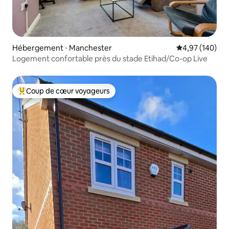
Hébergement ⋅ Manchester
Évaluation moy
4,97 (140)
Logement confortable près du stade Etihad/Co-op Live
Coup de cœur voyageurs
Coups de cœur voyageurs les plus appréciés