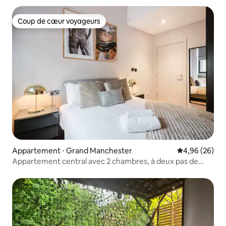
Coup de cœur voyageurs
Coup de cœur voyageurs
Appartement ⋅ Grand Manchester
Évaluation mo
4,96 (26)
Appartement central avec 2 chambres, à deux pas de
Chinatown et des théâtres