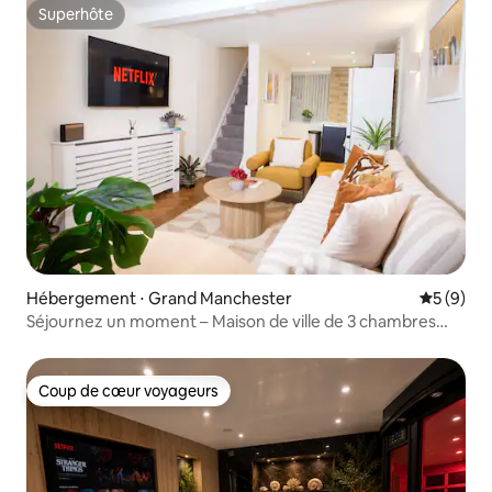
Superhôte
Superhôte
Hébergement ⋅ Grand Manchester
Évaluatio
5 (9)
Séjournez un moment – Maison de ville de 3 chambres
dans le quartier nord
Coup de cœur voyageurs
Coup de cœur voyageurs