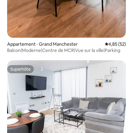
Appartement ⋅ Grand Manchester
Évaluation mo
4,85 (52)
Balcon|Moderne|Centre de MCR|Vue sur la ville|Parking
Superhôte
Superhôte