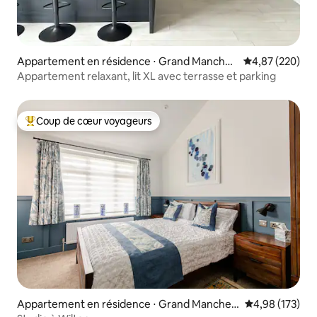
Appartement en résidence ⋅ Grand Manches
Évaluation moy
4,87 (220)
ter
Appartement relaxant, lit XL avec terrasse et parking
Coup de cœur voyageurs
Coups de cœur voyageurs les plus appréciés
Appartement en résidence ⋅ Grand Manches
Évaluation moy
4,98 (173)