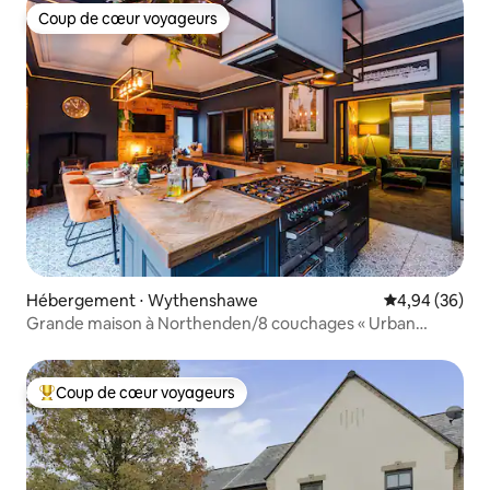
Coup de cœur voyageurs
Coup de cœur voyageurs
Hébergement ⋅ Wythenshawe
Évaluation mo
4,94 (36)
Grande maison à Northenden/8 couchages « Urban
Oasis »
Coup de cœur voyageurs
Coups de cœur voyageurs les plus appréciés