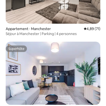
Appartement ⋅ Manchester
Évaluation mo
4,89 (71)
Séjour à Manchester | Parking | 4 personnes
Superhôte
Superhôte