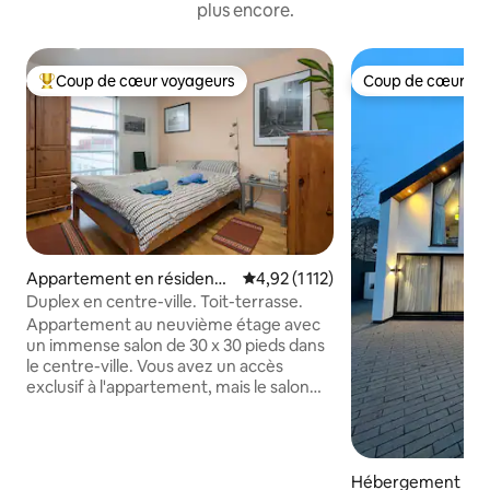
plus encore.
Coup de cœur voyageurs
Coup de cœur vo
Coups de cœur voyageurs les plus appréciés
Coup de cœur vo
Appartement en résidence
Évaluation moyenne sur la base d
4,92 (1 112)
⋅ Grand Manchester
Duplex en centre-ville. Toit-terrasse.
Appartement au neuvième étage avec
un immense salon de 30 x 30 pieds dans
le centre-ville. Vous avez un accès
exclusif à l'appartement, mais le salon
est l'espace « habité » du propriétaire,
alors attendez-vous à des livres, etc.
Micro-ondes, mais aucune utilisation de
la cuisinière en raison d'incidents
Hébergement ⋅ Ti