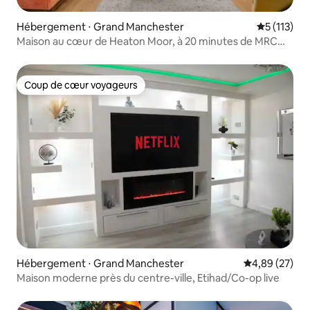
Hébergement ⋅ Grand Manchester
Évaluation 
5 (113)
Maison au cœur de Heaton Moor, à 20 minutes de MRC
CTR
Coup de cœur voyageurs
Coup de cœur voyageurs
Hébergement ⋅ Grand Manchester
Évaluation mo
4,89 (27)
Maison moderne près du centre-ville, Etihad/Co-op live