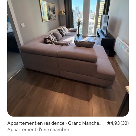
Appartement en résidence ⋅ Grand Manchest
Évaluation mo
4,93 (30)
er
Appartement d'une chambre