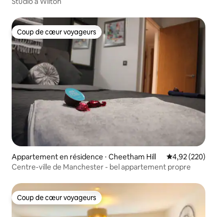
ter
Studio à Wilton
Coup de cœur voyageurs
Coup de cœur voyageurs
Appartement en résidence ⋅ Cheetham Hill
Évaluation moy
4,92 (220)
Centre-ville de Manchester - bel appartement propre
Coup de cœur voyageurs
Coup de cœur voyageurs