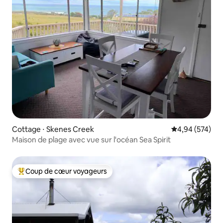
Cottage ⋅ Skenes Creek
Évaluation moy
4,94 (574)
Maison de plage avec vue sur l'océan Sea Spirit
Coup de cœur voyageurs
Coups de cœur voyageurs les plus appréciés