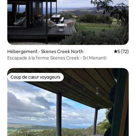
Hébergement ⋅ Skenes Creek North
Évaluation
5 (72)
Escapade à la ferme Skenes Creek - Sri Menanti
Coup de cœur voyageurs
Coup de cœur voyageurs