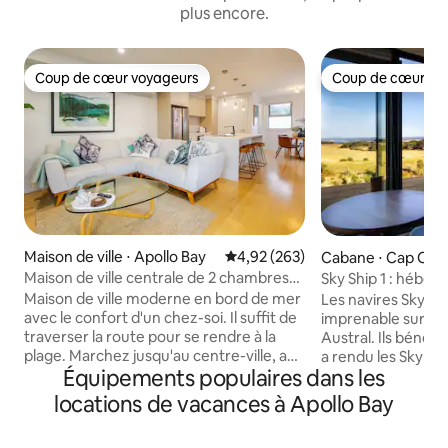
plus encore.
Coup de cœur voyageurs
Coup de cœur vo
Coup de cœur voyageurs
Coup de cœur vo
Maison de ville ⋅ Apollo Bay
Évaluation moyenne sur la base 
4,92 (263)
Cabane ⋅ Cap Otw
Maison de ville centrale de 2 chambres
Sky Ship 1 : hébe
sur la plage
écoresponsable de
Maison de ville moderne en bord de mer
Les navires Sky of
avec le confort d'un chez-soi. Il suffit de
imprenable sur les
traverser la route pour se rendre à la
Austral. Ils bénéfic
plage. Marchez jusqu'au centre-ville, aux
a rendu les Sky Pod
Équipements populaires dans les
restaurants et au supermarché ou
Chaque navire dis
traversez la rue et vous êtes à la plage. Si
Size réglable à di
locations de vacances à Apollo Bay
le temps est mauvais, blottissez-vous
entouré de baies v
sur notre canapé confortable, utilisez la
avec un écran de 