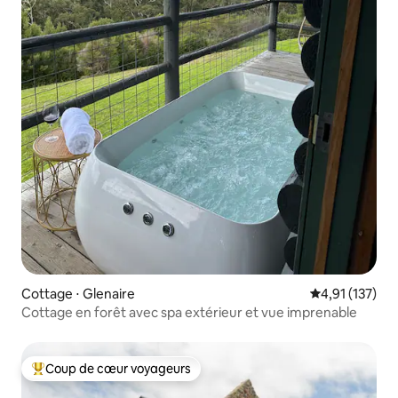
Cottage ⋅ Glenaire
Évaluation moy
4,91 (137)
Cottage en forêt avec spa extérieur et vue imprenable
Coup de cœur voyageurs
Coups de cœur voyageurs les plus appréciés