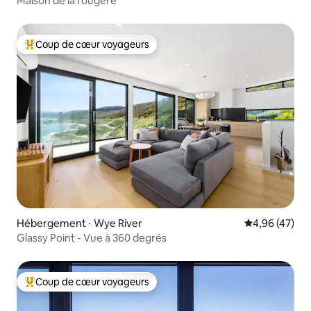
Maison de la fougère
Coup de cœur voyageurs
Coups de cœur voyageurs les plus appréciés
Hébergement ⋅ Wye River
Évaluation mo
4,96 (47)
Glassy Point - Vue à 360 degrés
Coup de cœur voyageurs
Coups de cœur voyageurs les plus appréciés