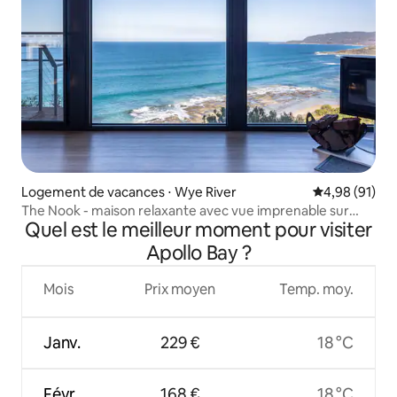
Logement de vacances ⋅ Wye River
Évaluation mo
4,98 (91)
The Nook - maison relaxante avec vue imprenable sur
Quel est le meilleur moment pour visiter
l'océan
Apollo Bay ?
Mois
Prix moyen
Temp. moy.
Janv.
229 €
18 °C
Févr.
168 €
18 °C