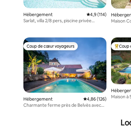
Hébergement
Évaluation moyenne su
4,9 (114)
Héberge
Sarlat, villa 2/8 pers, piscine privée
Maison Co
chauffée
Marqueys
Coup de cœur voyageurs
Coup 
Coup de cœur voyageurs
Coups de
Héberge
Maison à 
Hébergement
Évaluation moyenne sur 
4,86 (126)
pleine na
Charmante ferme près de Belvès avec
piscine
Lo