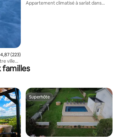
Appartement climatisé à sarlat dans
résidence
ntaires : 4,95 sur 5
valuation moyenne sur la base de 223 commentaires : 4,87 sur 5
4,87 (223)
re ville
 familles
Superhôte
Superhôte