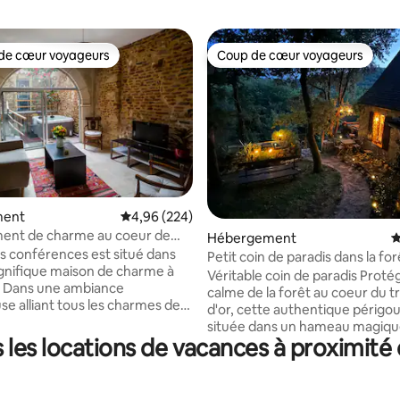
de cœur voyageurs
Coup de cœur voyageurs
 cœur voyageurs les plus appréciés
Coup de cœur voyageurs
ment
Évaluation moyenne sur la base de 224 commen
4,96 (224)
ent de charme au coeur de
 la base de 137 commentaires : 4,96 sur 5
Hébergement
É
es conférences est situé dans
Petit coin de paradis dans la for
nifique maison de charme à
Véritable coin de paradis Protégée par le
. Dans une ambiance
calme de la forêt au coeur du t
se alliant tous les charmes des
d'or, cette authentique périgou
’autrefois ainsi que les
située dans un hameau magique
ts les plus modernes, vous
les locations de vacances à proximité
de Sarlat. Rare et atypique, ce
rofiter des 80m² de cet
est mon trésor ! ⚠️2 chats ador
nt pouvant loger jusqu’à 4
à nourrir lors de votre séjour. T
. Laissez-vous séduire par
reconnaissants avec les hôtes, i