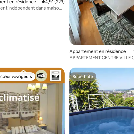
 la base de 151 commentaires : 4,95 sur 5
ent en résidence
Évaluation moyenne sur la base de 223 comme
4,91 (223)
ent indépendant dans maison
le
Appartement en résidence
APPARTEMENT CENTRE VILLE 
JUANITA SARLAT 24200
 cœur voyageurs
Superhôte
 cœur voyageurs
Superhôte