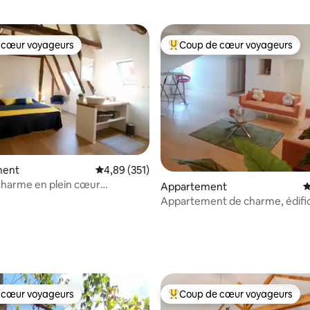
 cœur voyageurs
Coup de cœur voyageurs
 cœur voyageurs
Coups de cœur voyageurs les p
ment
Évaluation moyenne sur la base de 351 comme
4,89 (351)
charme en plein cœur
Appartement
É
 de Sarlat
Appartement de charme, édifi
remarquable XVIIème
la base de 183 commentaires : 4,98 sur 5
 cœur voyageurs
Coup de cœur voyageurs
 cœur voyageurs
Coups de cœur voyageurs les p