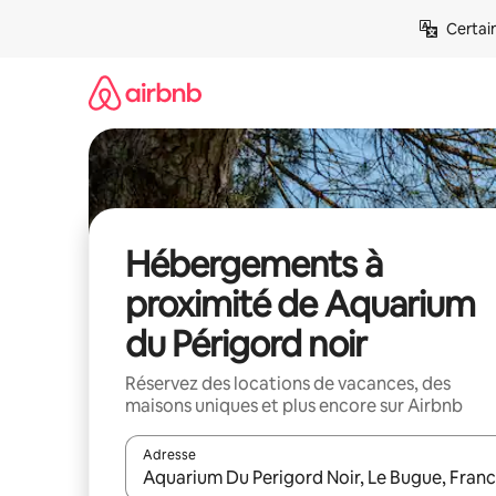
Aller
Certai
directement
au
contenu
Hébergements à
proximité de Aquarium
du Périgord noir
Réservez des locations de vacances, des
maisons uniques et plus encore sur Airbnb
Adresse
Lorsque les résultats s'affichent, utilisez les flèc