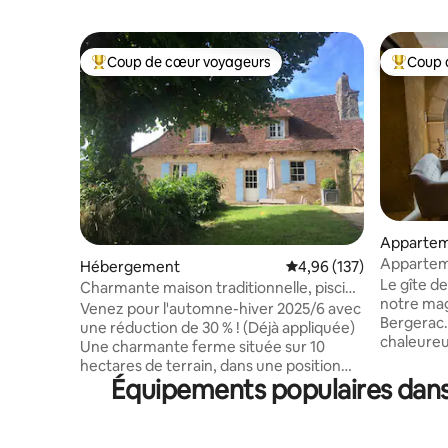
Coup de cœur voyageurs
Coup 
Coups de cœur voyageurs les plus appréciés
Coups de
Apparte
Appartem
Hébergement
Évaluation moyenne sur
4,96 (137)
Bergerac
Le gîte d
Charmante maison traditionnelle, piscine
notre mag
de luxe partagée
Venez pour l'automne-hiver 2025/6 avec
Bergerac
une réduction de 30 % ! (Déjà appliquée)
chaleureu
Une charmante ferme située sur 10
bâtisses d
hectares de terrain, dans une position
équipemen
Équipements populaires dans 
enviable avec une vue exceptionnelle. À
pourrez p
savourer à tout moment de l'année.
apparteme
Recherchez des orchidées au
personnes
printemps ; détendez-vous au bord de la