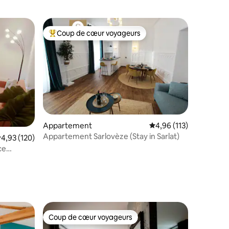
Coup de cœur voyageurs
lus appréciés
Coups de cœur voyageurs les plus appréciés
ntaires : 4,89 sur 5
Appartement
Évaluation moyenne sur
4,96 (113)
Appartement Sarlovèze (Stay in Sarlat)
valuation moyenne sur la base de 120 commentaires : 4,93 sur 5
4,93 (120)
ce
Coup de cœur voyageurs
lus appréciés
Coup de cœur voyageurs