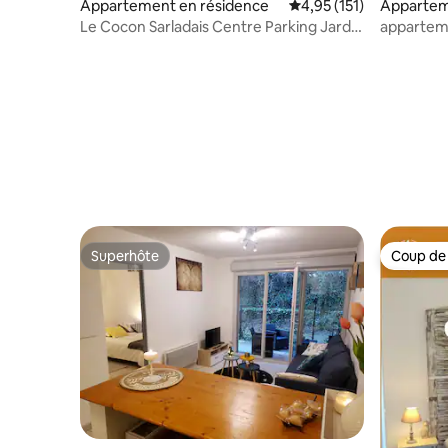
Appartement en résidence
Évaluation moyenne sur
4,95 (151)
Appartem
Le Cocon Sarladais Centre Parking Jardin
appartem
Terrasse
individuel
Superhôte
Coup de
Superhôte
Coup de