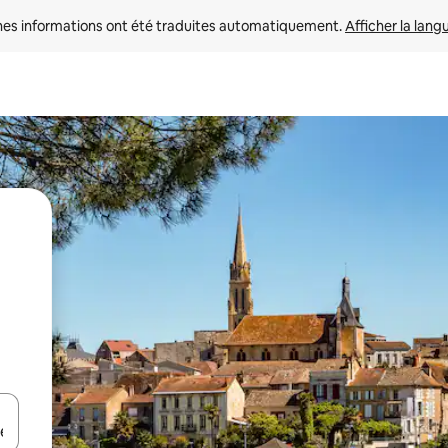
nes informations ont été traduites automatiquement. 
Afficher la lang
hes vers le haut et vers le bas pour les parcourir ou en appuyant et en fai