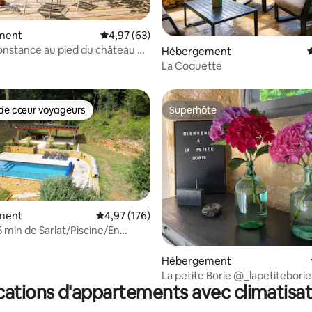
r la base de 114 commentaires : 4,9 sur 5
ment
Évaluation moyenne sur la base de 63 commen
4,97 (63)
nstance au pied du château de
Hébergement
sac
La Coquette
de cœur voyageurs
Superhôte
 cœur voyageurs les plus appréciés
Superhôte
ment
Évaluation moyenne sur la base de 176 comme
4,97 (176)
5 min de Sarlat/Piscine/En
la base de 126 commentaires : 4,86 sur 5
ture
Hébergement
La petite Borie @_lapetiteborie
cations d'appartements avec climatisat