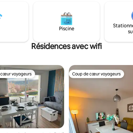
ique demeure bâtie en 1736 par
ramenent parfois des "cadeaux
nt de la ville et profitez de cet
(oiseaux, mulots) … À 2km du c
ent en rez-de-chaussée
somptueux château de Beynac
utrefois au stockage des
svp à emmener vos draps, hou
vins du Bergeracois.
Stationn
couette et taies d’oreiller, lit160
Piscine
su
Résidences avec wifi
 cœur voyageurs
Coup de cœur voyageurs
 cœur voyageurs
Coup de cœur voyageurs