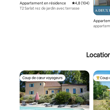
Appartement en résidence
Évaluation moyenne su
4,8 (104)
T2 Sarlat rez de jardin avec terrasse
Appartem
appartement 
et parkin
Location
Coup de cœur voyageurs
Coup 
Coup de cœur voyageurs
Coups de