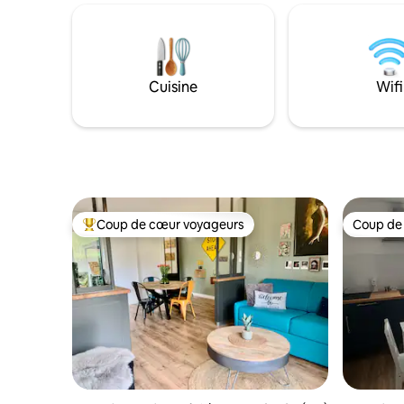
cette ant
piscine à débordement (partagée) en
un négocia
été ; profitez de viandes rôties et de
appartem
châtaignes dans la cheminée en
servant a
automne ou détendez-vous à côté de
meilleurs 
l'arbre de Noël avec une famille en hiver.
Cuisine
Wifi
Saint-Robert, l'un des « Plus Beaux
Villages de France », n'est qu'à quelques
minutes ou à 20 minutes à pied.
Coup de cœur voyageurs
Coup de
Coups de cœur voyageurs les plus appréciés
Coup de