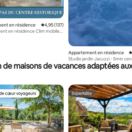
r la base de 104 commentaires : 4,8 sur 5
ent en résidence
Évaluation moyenne sur la base de 137 comme
4,95 (137)
en résidence Clim mobile
g
Appartement en résidence
É
Studio jardin Jacuzzi - 5min cent
 de maisons de vacances adaptées aux
Brive
de cœur voyageurs
Superhôte
 cœur voyageurs les plus appréciés
Superhôte