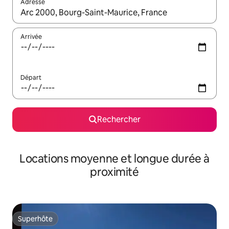
Adresse
Lorsque les résultats s'affichent, utilisez les flèches vers le hau
Arrivée
Départ
Rechercher
Locations moyenne et longue durée à
proximité
Superhôte
Superhôte