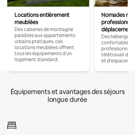
Locations entièrement
Nomades num
meublées
professionnel
déplacement
Des cabanes de montagne
paisibles aux appartements
Des hébergem
urbains pratiques, ces
confortables p
locations meublées offrent
professionnels
tous les équipements d'un
télétravail dis
logement standard.
et d'espaces de
Équipements et avantages des séjours
longue durée