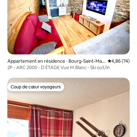
Appartement en résidence ⋅ Bourg-Saint-Mau
Évaluation mo
4,86 (74)
rice
2P - ARC 2000 - D ÉTAGE Vue M.Blanc - Ski out/in
Coup de cœur voyageurs
Coup de cœur voyageurs