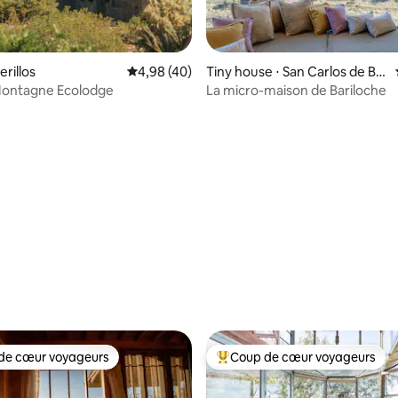
rerillos
Évaluation moyenne sur la base de 40 comme
4,98 (40)
Tiny house ⋅ San Carlos de Bar
iloche
Montagne Ecolodge
La micro-maison de Bariloche
 la base de 45 commentaires : 4,98 sur 5
de cœur voyageurs
Coup de cœur voyageurs
 cœur voyageurs les plus appréciés
Coups de cœur voyageurs les p