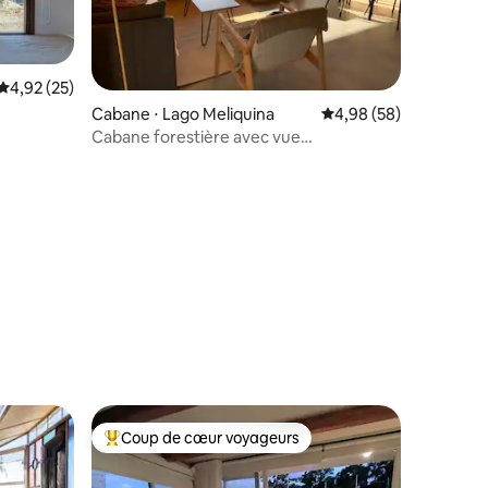
ntaires : 4,98 sur 5
Évaluation moyenne sur la base de 25 commentaires : 4,92 sur 5
4,92 (25)
Cabane ⋅ Lago Meliquina
Évaluation moyenne su
4,98 (58)
Cabane forestière avec vue
panoramique sur le lac
Coup de cœur voyageurs
lus appréciés
Coups de cœur voyageurs les plus appréciés