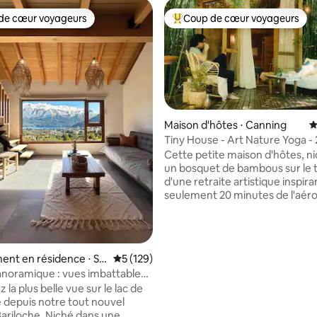
de cœur voyageurs
Coup de cœur voyageurs
 cœur voyageurs les plus appréciés
Coups de cœur voyageurs les p
Maison d'hôtes ⋅ Canning
É
Tiny House - Art Nature Yoga -
la base de 291 commentaires : 4,99 sur 5
l'aéroport EZE
Cette petite maison d'hôtes, n
un bosquet de bambous sur le t
d'une retraite artistique inspira
seulement 20 minutes de l'aér
international d'Ezeiza. Parfait pour une
escale ou quelques nuits, il offr
Wi-Fi, lit confortable, terrasse d
hamac. Les voyageurs peuvent réserver
nt en résidence ⋅ Sa
Évaluation moyenne sur la base de 129 co
5 (129)
du temps pour profiter de notr
de Bariloche
anoramique : vues imbattables
studio/galerie d'art, de notre sa
couples
la plus belle vue sur le lac de
musique et de notre studio de
 depuis notre tout nouvel
yoga/danse. Facultatif (sous réserve de
e. Niché dans une
disponibilité) : cours/ateliers de