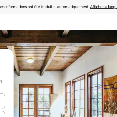
nes informations ont été traduites automatiquement. 
Afficher la lang
es
hes vers le haut et vers le bas pour les parcourir ou en appuyant et en fai