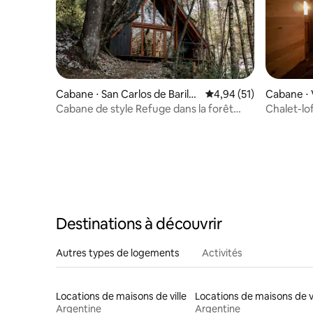
Cabane ⋅ San Carlos de Barilo
Évaluation moyenne su
4,94 (51)
Cabane ⋅ 
che
no
Cabane de style Refuge dans la forêt
Chalet-lof
pour les couples
Sierras
Destinations à découvrir
Autres types de logements
Activités
Locations de maisons de ville
Argentine
Argentine