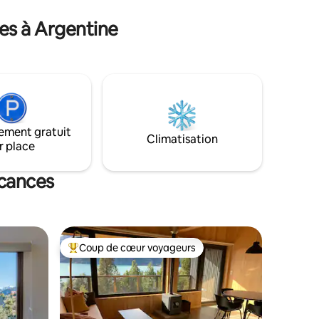
déjeuner continental.
s
es à Argentine
ement gratuit
Climatisation
r place
acances
Coup de cœur voyageurs
lus appréciés
Coups de cœur voyageurs les plus appréciés