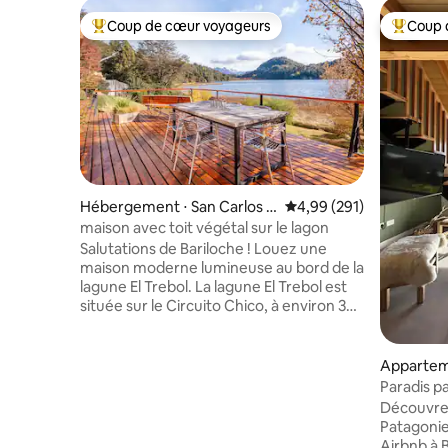
Coup de cœur voyageurs
Coup 
Coups de cœur voyageurs les plus appréciés
Coups de
Hébergement ⋅ San Carlos d
Évaluation moyenne sur 
4,99 (291)
e Bariloche
maison avec toit végétal sur le lagon
Salutations de Bariloche ! Louez une
maison moderne lumineuse au bord de la
lagune El Trebol. La lagune El Trebol est
située sur le Circuito Chico, à environ 30
minutes en voiture du centre-ville de
Bariloche. Lorsque vous êtes sur le
« Circuito Chico », vous êtes à quelques
Apparteme
kilomètres d'endroits d'une beauté
n Carlos 
Paradis p
incroyable : - Distance de Cerro
pour les 
Découvrez 
Campanario (la septième meilleure vue
Patagonie
du monde !) : 2 km - Distance de la
Airbnb à Bariloch