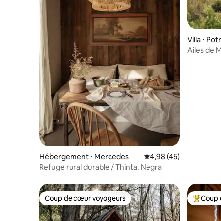
Villa ⋅ Pot
Ailes de 
Hébergement ⋅ Mercedes
Évaluation moyenne sur
4,98 (45)
Refuge rural durable / Thinta. Negra
Coup de cœur voyageurs
Coup 
Coup de cœur voyageurs
Coups de