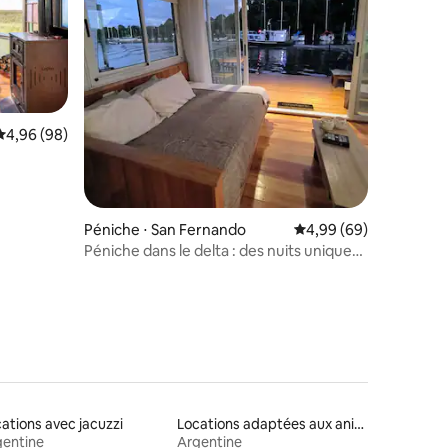
ntaires : 4,95 sur 5
Évaluation moyenne sur la base de 98 commentaires : 4,96 sur 5
4,96 (98)
Péniche ⋅ San Fernando
Évaluation moyenne su
4,99 (69)
Péniche dans le delta : des nuits uniques
au bord de la rivière
ations avec jacuzzi
Locations adaptées aux animaux
gentine
Argentine