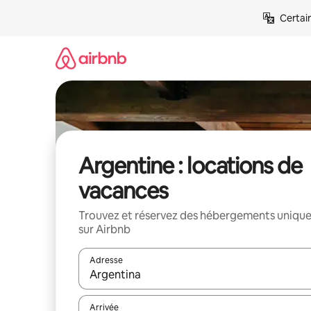
Aller
Certai
directement
au
contenu
Argentine : locations de
vacances
Trouvez et réservez des hébergements uniqu
sur Airbnb
Adresse
Lorsque les résultats s'affichent, utilisez les flèc
Arrivée