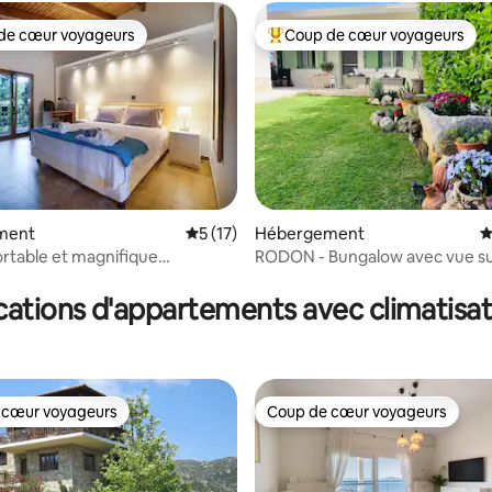
de cœur voyageurs
Coup de cœur voyageurs
 cœur voyageurs les plus appréciés
Coups de cœur voyageurs les p
ment
Évaluation moyenne sur la base de 17 co
5 (17)
Hébergement
É
fortable et magnifique
RODON - Bungalow avec vue sur
 sur la base de 31 commentaires : 5 sur 5
 » à Vourvourou
Afytos
cations d'appartements avec climatisat
 cœur voyageurs
Coup de cœur voyageurs
 cœur voyageurs
Coup de cœur voyageurs