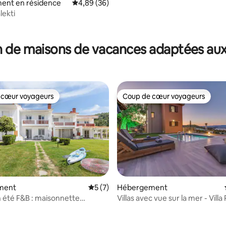
ent en résidence
Évaluation moyenne sur la base de 36 commen
4,89 (36)
lekti
r la base de 11 commentaires : 4,91 sur 5
 de maisons de vacances adaptées aux
 cœur voyageurs
Coup de cœur voyageurs
 cœur voyageurs
Coup de cœur voyageurs
ment
Évaluation moyenne sur la base de 7 co
5 (7)
Hébergement
n été F&B : maisonnette
Villas avec vue sur la mer - Vill
r la base de 52 commentaires : 4,85 sur 5
à Sithonia
avec piscine privée