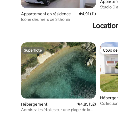
Appartem
Studio Dia
Appartement en résidence
Évaluation moyenne su
4,91 (11)
Icône des mers de Sithonia
Location
Superhôte
Coup de
Superhôte
Coup de
Héberge
Collectio
Hébergement
Évaluation moyenne su
4,85 (52)
familiale 
Admirez les étoiles sur une plage de la
Chalcidique