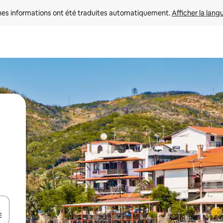
nes informations ont été traduites automatiquement. 
Afficher la lang
hes vers le haut et vers le bas pour les parcourir ou en appuyant et en fai