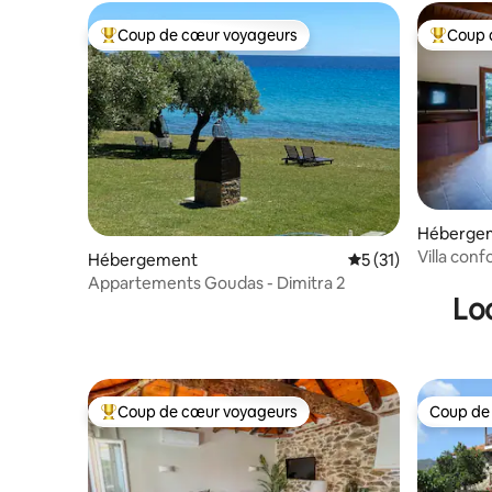
Coup de cœur voyageurs
Coup 
Coups de cœur voyageurs les plus appréciés
Coups de
Héberge
Villa con
Hébergement
Évaluation moyenne
5 (31)
« Armonia
Appartements Goudas - Dimitra 2
Lo
Coup de cœur voyageurs
Coup de
Coups de cœur voyageurs les plus appréciés
Coup de