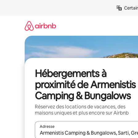
Aller
Certai
directement
au
contenu
Hébergements à
proximité de Armenistis
Camping & Bungalows
Réservez des locations de vacances, des
maisons uniques et plus encore sur Airbnb
Adresse
Lorsque les résultats s'affichent, utilisez les flèc