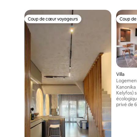
Coup de cœur voyageurs
Coup de
Coup de cœur voyageurs
Coup de
Villa
Logements
avec vue s
Kanonika 
Kelyfos) 
écologiqu
privé de 6
Chaque vil
4 personne
vue impren
Situées à 
au-dessus