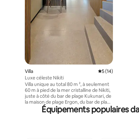
seulement
tradition
seulement
allient tra
plages, au
Villa
Évaluation moyenne
5 (14)
Luxe céleste Nikiti
Villa unique au total 80 m ², à seulement
60 m à pied de la mer cristalline de Nikiti,
juste à côté du bar de plage Kukunari, de
la maison de plage Ergon, du bar de plage
Équipements populaires da
AMO et à seulement 1 km à pied du
centre de Nikiti ! Fraîchement rénové en
2025 avec tout le confort dont chaque
famille a besoin. La villa peut accueillir
facilement jusqu'à 6 adultes + 2 enfants.
Eau chaude 24h/24 et 7j/7. Connexion