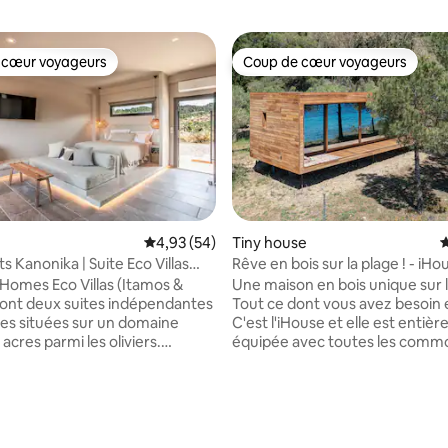
 cœur voyageurs
Coup de cœur voyageurs
 cœur voyageurs
Coup de cœur voyageurs
Évaluation moyenne sur la base de 54 commen
4,93 (54)
Tiny house
É
 Kanonika | Suite Eco Villas
Rêve en bois sur la plage ! - iHo
ur le coucher de soleil
Homes Eco Villas (Itamos &
Une maison en bois unique sur l
sont deux suites indépendantes
Tout ce dont vous avez besoin 
es situées sur un domaine
C'est l'iHouse et elle est entiè
 acres parmi les oliviers.
équipée avec toutes les comm
la peut accueillir 2 à
nécessaires. L'iHouse est située
s et offre intimité, confort et
notre terrain à Nea Skioni, just
able sur la mer et la nature.
de la mer. Si vous cherchez un 
flanc de colline à 300 mètres
pour vous évader, vous détend
 du niveau de la mer, à
profiter des beautés de la natur