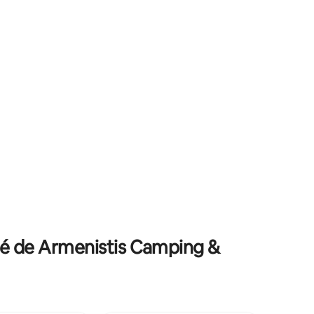
expérience incomparable de la vie en
 le site.
bord de mer. Sortez et immergez-vous
mations
dans la sérénité ensoleillée, la douce
.
brise marine et les sons apaisants des
vagues, le tout à votre porte.
té de Armenistis Camping &