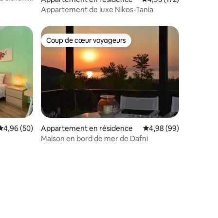
Appartement de luxe Nikos-Tania
Coup de cœur voyageurs
Coup de cœur voyageurs
Évaluation moyenne sur la base de 50 commentaires : 4,96 sur 5
4,96 (50)
Appartement en résidence
Évaluation moyenne su
4,98 (99)
Maison en bord de mer de Dafni