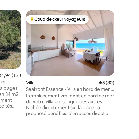
Villa
Coup de cœur voyageurs
Coup de
Coups de cœur voyageurs les plus appréciés
Coup de
« Villa M
sur la mer
Bienvenue
complexe 
flanc de collin
artisanal
privée et
mer Égée
s'étend s
deux cham
taires : 4,93 sur 5
valuation moyenne sur la base de 151 commentaires : 4,94 sur 5
4,94 (151)
un salon
use
Villa
Évaluation moyenne
5 (30)
équipé qui
a plage !
villas so
Seafront Essence - Villa en bord de mer -
en 34 m2 !
spacieuse
Chalcidique
L'emplacement vraiment en bord de mer
rement
l'extérieu
de notre villa la distingue des autres.
odités
Nichée directement sur la plage, la
 sur
propriété bénéficie d'un accès direct aux
e en face
rives immaculées par sa propre porte
endroit
exclusive. Cette proximité inégalée avec
re et
les eaux cristallines de la mer
e, alors
Méditerranée offre à nos voyageurs une