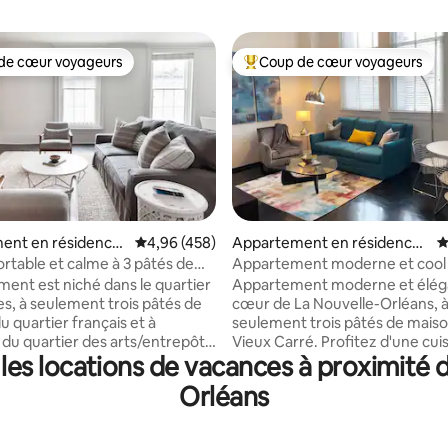
de cœur voyageurs
Coup de cœur voyageurs
 cœur voyageurs les plus appréciés
Coups de cœur voyageurs les p
la base de 237 commentaires : 4,97 sur 5
ent en résidence
Évaluation moyenne sur la base de 458 commen
4,96 (458)
Appartement en résidence ⋅
É
elle-Orléans
La Nouvelle-Orléans
ortable et calme à 3 pâtés de
Appartement moderne et cool
u quartier français
emplacement de choix
ment est niché dans le quartier
Appartement moderne et élég
es, à seulement trois pâtés de
cœur de La Nouvelle-Orléans, 
 quartier français et à
seulement trois pâtés de mais
 du quartier des arts/entrepôts.
Vieux Carré. Profitez d'une cui
es locations de vacances à proximité d
n brique apparente confortable
complète, d'une buanderie dan
t ce dont vous avez besoin,
logement, d'une connexion Wi-
Orléans
meubles de West Elm et
et d'une télévision connectée. 
jusqu'à de
équipements de l'immeuble
estaurants et bars de la ville.
comprennent une terrasse sur l