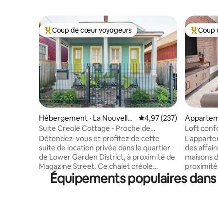
Coup de cœur voyageurs
Coup 
Coups de cœur voyageurs les plus appréciés
Coups de
Hébergement ⋅ La Nouvelle-
Évaluation moyenne sur 
4,97 (237)
Appartem
Orléans
⋅ La Nouv
Suite Creole Cottage - Proche de
Loft conf
Magazine Street
maisons d
Détendez-vous et profitez de cette
L'apparte
suite de location privée dans le quartier
des affair
de Lower Garden District, à proximité de
maisons du
Magazine Street. Ce chalet créole
proximité
Équipements populaires dans l
classique entièrement rénové dispose
L'unité e
de hauts plafonds de 14 pieds, d'un
offre tou
plancher en pin, d'un lit King Size très
avec des 
confortable, de meubles et d'œuvres
Pottery Barn. Marchez 
d'art du monde entier et de cheminées
nombreux r