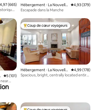
taires : 4,98 sur 5
valuation moyenne sur la base de 665 commentaires : 4,97 sur 5
4,97 (665)
Hébergement ⋅ La Nouvelle
Évaluation moyenne sur
4,93 (379)
-Orléans
istorique
Escapade dans la Manche
Coup de cœur voyageurs
lus appréciés
Coups de cœur voyageurs les plus appréciés
Hébergement ⋅ La Nouvelle-
Évaluation moyenne sur
4,99 (178)
Orléans
Spacious, bright, centrally located entire
taires : 4,99 sur 5
l
Évaluation moyenne sur la base de 101 commentaires : 5 sur 5
5 (101)
floor
 near
ion
Coup de cœur voyageurs