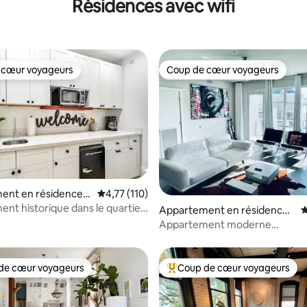
Résidences avec wifi
 cœur voyageurs
Coup de cœur voyageurs
 cœur voyageurs
Coup de cœur voyageurs
r la base de 111 commentaires : 4,9 sur 5
ent en résidence ⋅
Évaluation moyenne sur la base de 110 comme
4,77 (110)
le-Orléans
nt historique dans le quartier
Appartement en résidence ⋅
É
| À distance de marche des
La Nouvelle-Orléans
Appartement moderne
2 chambres/2 salles de bain
de cœur voyageurs
Coup de cœur voyageurs
 cœur voyageurs les plus appréciés
Coups de cœur voyageurs les p