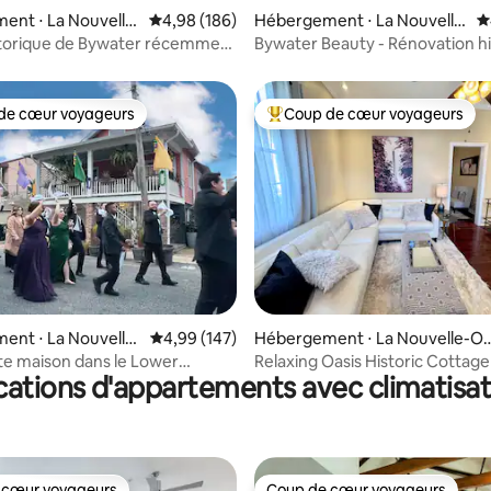
 la base de 172 commentaires : 4,96 sur 5
ent ⋅ La Nouvelle
Évaluation moyenne sur la base de 186 commen
4,98 (186)
Hébergement ⋅ La Nouvelle
É
-Orléans
storique de Bywater récemment
Bywater Beauty - Rénovation h
présentée sur Hgtv
de cœur voyageurs
Coup de cœur voyageurs
 cœur voyageurs les plus appréciés
Coups de cœur voyageurs les p
la base de 369 commentaires : 4,92 sur 5
ent ⋅ La Nouvelle-
Évaluation moyenne sur la base de 147 commen
4,99 (147)
Hébergement ⋅ La Nouvelle-Or
éans
e maison dans le Lower
Relaxing Oasis Historic Cottage
cations d'appartements avec climatisat
strict, à 4 pâtés de maisons des
Magazine & FQ
 cœur voyageurs
Coup de cœur voyageurs