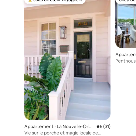
Coups de cœur voyageurs les plus appréciés
Coup de
Apparteme
Orléans
Penthouse 
Appartement ⋅ La Nouvelle-Orlé
Évaluation moyenne
5 (31)
ans
Vie sur le porche et magie locale de