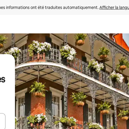
nes informations ont été traduites automatiquement. 
Afficher la lang
es
hes vers le haut et vers le bas pour les parcourir ou en appuyant et en fai