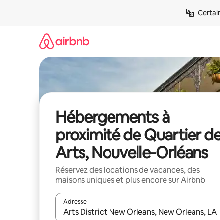
Aller
Certai
directement
au
contenu
Hébergements à
proximité de Quartier d
Arts, Nouvelle-Orléans
Réservez des locations de vacances, des
maisons uniques et plus encore sur Airbnb
Adresse
Lorsque les résultats s'affichent, utilisez les flèc