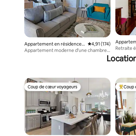
Apparteme
Appartement en résidence ⋅
Évaluation moyenne sur
4,91 (174)
Nouvelle
Retraite 
La Nouvelle-Orléans
Appartement moderne d'une chambre
Magazine
avec parking et piscine
Location
Coup de cœur voyageurs
Coup 
Coup de cœur voyageurs
Coups de