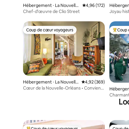
Hébergement ⋅ La Nouvelle-
Évaluation moyenne sur
4,96 (172)
Hébergem
Orléans
-Orléans
Chef-d'œuvre de Clio Street
Joyau hi
rénové
Coup de cœur voyageurs
Coup 
Coup de cœur voyageurs
Coups de
Hébergement ⋅ La Nouvelle
Évaluation moyenne sur 
4,92 (369)
-Orléans
Cœur de la Nouvelle-Orléans • Convient
Hébergem
aux familles • Historique
Orléans
Charmant
Lo
Garden Di
défilés
Coup de cœur voyageurs
Coup de