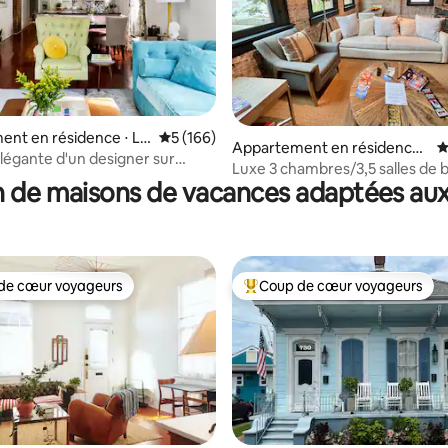
nt en résidence ⋅ La
Évaluation moyenne sur la base de 166 co
5 (166)
 la base de 174 commentaires : 4,91 sur 5
Appartement en résidence ⋅
É
-Orléans
élégante d'un designer sur
La Nouvelle-Orléans
Luxe 3 chambres/3,5 salles de b
 Street
 de maisons de vacances adaptées aux
Ascenseur privé - 2500 pieds c
de cœur voyageurs
Coup de cœur voyageurs
 cœur voyageurs les plus appréciés
Coups de cœur voyageurs les p