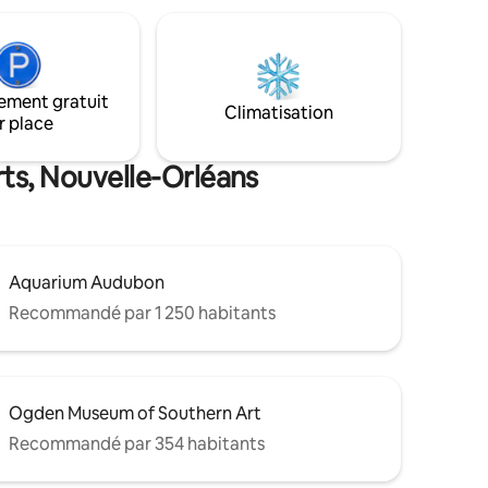
ness et un
à seulement deux pâtés de maisons de la
aux
route du défilé du Mardi Gras sur St
t à la
Charles Avenue. Cet appartement est
ez là
également idéalement situé juste en
ou
face de l'épicerie Rouses, un endroit idéal
ement gratuit
Climatisation
ent géré
pour faire des courses ou prendre un
r place
 et
repas. N
ent
rts, Nouvelle-Orléans
Aquarium Audubon
Recommandé par 1 250 habitants
Ogden Museum of Southern Art
Recommandé par 354 habitants