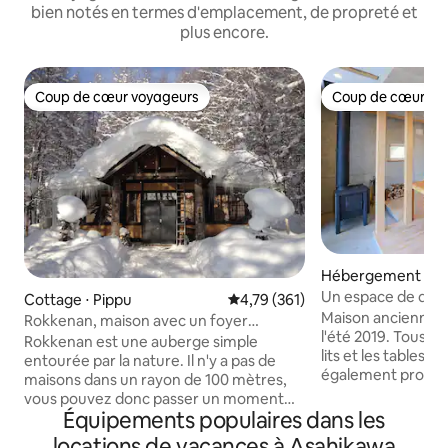
bien notés en termes d'emplacement, de propreté et
plus encore.
Coup de cœur voyageurs
Coup de cœur vo
Coup de cœur voyageurs
Coup de cœur vo
Hébergement ⋅ Hi
a
Un espace de dét
Cottage ⋅ Pippu
Évaluation moyenne sur la base 
4,79 (361)
rizières
Maison ancienne d
Rokkenan, maison avec un foyer
l'été 2019. Tous le
traditionnel, à 1 minute en voiture de la
Rokkenan est une auberge simple
lits et les tables sont neufs
station de ski de Hibiki (1 groupe par jour)
entourée par la nature. Il n'y a pas de
également profiter
maisons dans un rayon de 100 mètres,
abondante entouré
vous pouvez donc passer un moment
beau temps, vous 
Équipements populaires dans les
tranquille et privé. Pendant la journée,
Taisetsuzan. L'eau qui sort du robinet est
vous pouvez entendre les oiseaux
locations de vacances à Asahikawa