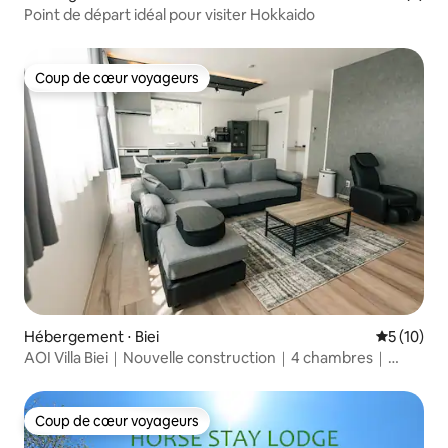
Point de départ idéal pour visiter Hokkaido
Coup de cœur voyageurs
Coup de cœur voyageurs
Hébergement ⋅ Biei
Évaluation
5 (10)
AOI Villa Biei｜Nouvelle construction｜4 chambres｜
Jusqu'à 10 personnes｜Location de la propriété entière｜
Près d'Asahikawa et de Furano
Coup de cœur voyageurs
Coup de cœur voyageurs