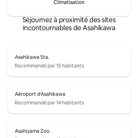
Climatisation
repas dans un style japonais traditionnel.
Détendez-vous avec une expérience
rustique et extraordinaire à la
Séjournez à proximité des sites
campagne. Animaux acceptés. Séjours
incontournables de Asahikawa
courts ou longs. Il y a 5 places de parking.
Nous vous recommandons de venir en
voiture. Maison de location (max 6
personnes).
Asahikawa Sta.
Recommandé par 15 habitants
Aéroport d'Asahikawa
Recommandé par 14 habitants
Asahiyama Zoo