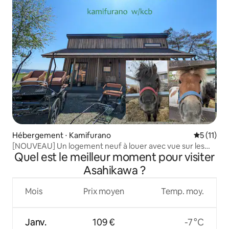
Hébergement ⋅ Kamifurano
Évaluatio
5 (11)
[NOUVEAU] Un logement neuf à louer avec vue sur les
Quel est le meilleur moment pour visiter
montagnes et la possibilité de passer du temps avec de
petits chevaux | HORSE STAY LODGE Kamifurano
Asahikawa ?
Mois
Prix moyen
Temp. moy.
Janv.
109 €
-7 °C