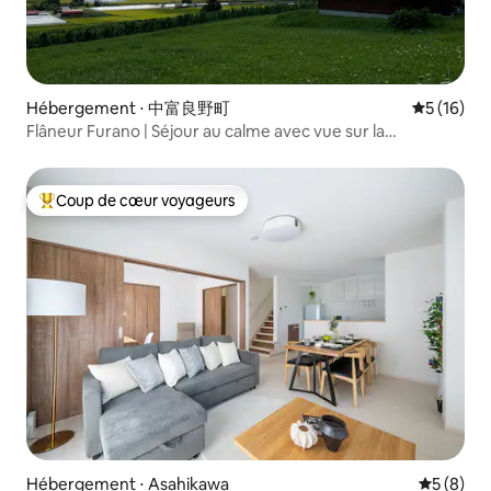
Hébergement ⋅ 中富良野町
Évaluation
5 (16)
Flâneur Furano | Séjour au calme avec vue sur la
montagne
Coup de cœur voyageurs
Coups de cœur voyageurs les plus appréciés
Hébergement ⋅ Asahikawa
Évaluatio
5 (8)