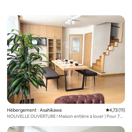
Hébergement ⋅ Asahikawa
Évaluation m
4,73 (11)
NOUVELLE OUVERTURE ! Maison entière à louer | Pour 7
personnes | Parking gratuit | Wi-Fi, cuisine et lave-linge |
Idéale comme point de départ pour un voyage à Hokkaido