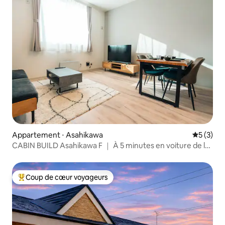
Appartement ⋅ Asahikawa
Évaluatio
5 (3)
CABIN BUILD Asahikawa F ｜ À 5 minutes en voiture de la
gare d'Asahikawa ｜ À 3 minutes à pied d'une supérette ｜
3 pièces neufs ｜ Biei/Furano
Coup de cœur voyageurs
Coups de cœur voyageurs les plus appréciés