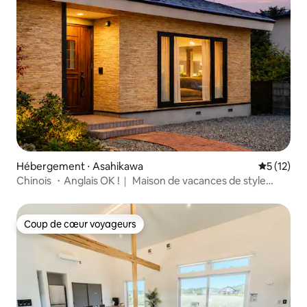
Hébergement ⋅ Asahikawa
Évaluation
5 (12)
Chinois ・Anglais OK !｜ Maison de vacances de style
scandinave avec 2 chambres et 2 salons｜Climatisation
réversible dans toutes les pièces｜Jardin｜Parking gratuit
Coup de cœur voyageurs
Coup de cœur voyageurs