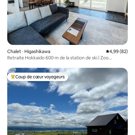
Chalet ⋅ Higashikawa
Évaluation mo
4,99 (82)
Retraite Hokkaido 600 m de la station de ski | Zoo
d'Asahiyama
Coup de cœur voyageurs
Coups de cœur voyageurs les plus appréciés