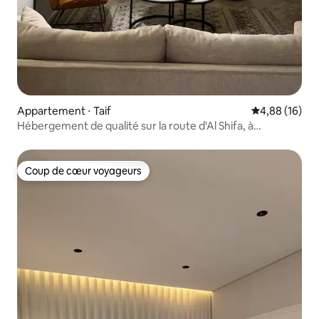
Appartement ⋅ Taif
Évaluation mo
4,88 (16)
Hébergement de qualité sur la route d'Al Shifa, à
proximité de tous les services
Coup de cœur voyageurs
Coup de cœur voyageurs