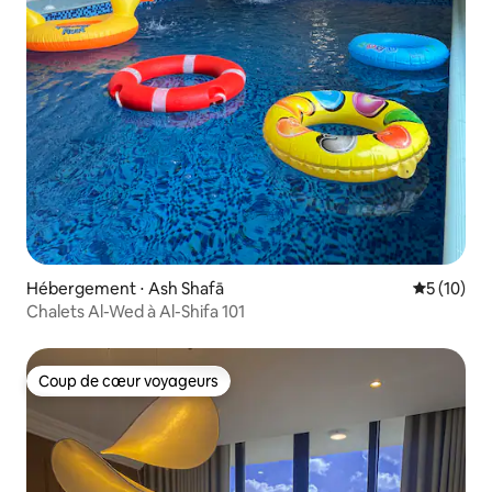
Hébergement ⋅ Ash Shafā
Évaluation
5 (10)
Chalets Al-Wed à Al-Shifa 101
Coup de cœur voyageurs
Coup de cœur voyageurs