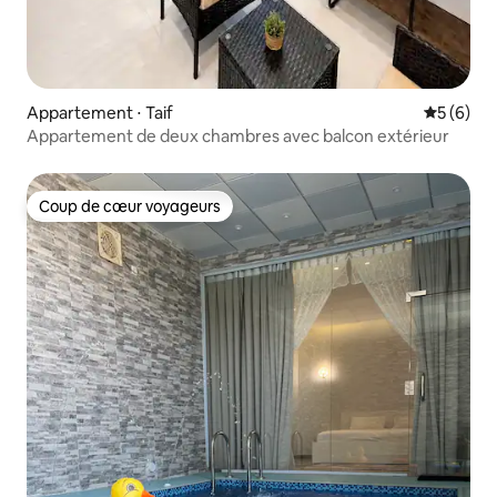
Appartement ⋅ Taif
Évaluatio
5 (6)
Appartement de deux chambres avec balcon extérieur
Coup de cœur voyageurs
Coup de cœur voyageurs