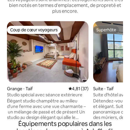
bien notés en termes d'emplacement, de propreté et
plus encore.
Coup de cœur voyageurs
Superhôte
Coup de cœur voyageurs
Superhôte
Grange ⋅ Taif
Évaluation moyenne sur la base
4,81 (37)
Suite ⋅ Taif
Studio spécial avec séance extérieure
Suite d'hôtel ave
entrée intelligent
Élégant studio champêtre au milieu
Détendez-vous da
d'une ferme avec une vue charmante –
et élégant. Suite de luxe avec vue
un mélange de passé et de présent Un
panoramique compl
studio au design élégant qui allie le
des mûriers, des r
Équipements populaires dans les
charme du patrimoine à des touches
raisins, un service
modernes, au milieu d'une ferme qui
plus d'un grand é