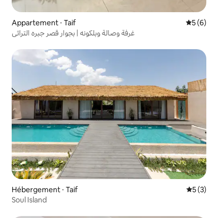
Appartement ⋅ Taif
Évaluatio
5 (6)
غرفة وصالة وبلكونه | بجوار قصر جبره التراثي
Hébergement ⋅ Taif
Évaluatio
5 (3)
Soul Island