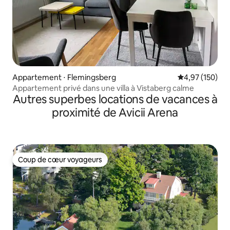
Appartement ⋅ Flemingsberg
Évaluation moy
4,97 (150)
Appartement privé dans une villa à Vistaberg calme
Autres superbes locations de vacances à
proximité de Avicii Arena
Coup de cœur voyageurs
Coup de cœur voyageurs