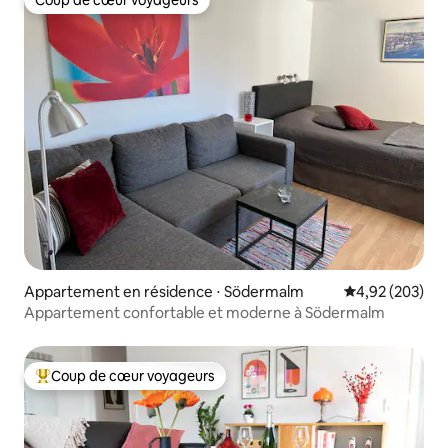
Coup de cœur voyageurs
Appartement en résidence ⋅ Södermalm
Évaluation moy
4,92 (203)
Appartement confortable et moderne à Södermalm
Coup de cœur voyageurs
Coups de cœur voyageurs les plus appréciés