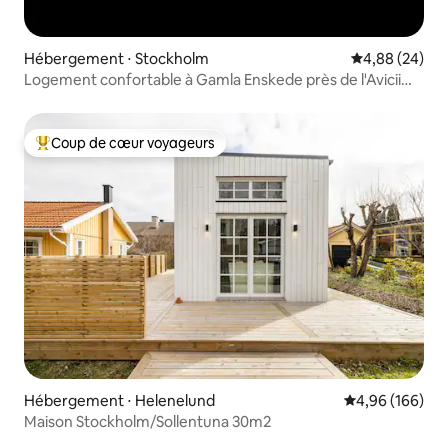
Hébergement ⋅ Stockholm
Évaluation mo
4,88 (24)
Logement confortable à Gamla Enskede près de l'Avicii
Arena
Coup de cœur voyageurs
Coups de cœur voyageurs les plus appréciés
Hébergement ⋅ Helenelund
Évaluation moy
4,96 (166)
Maison Stockholm/Sollentuna 30m2