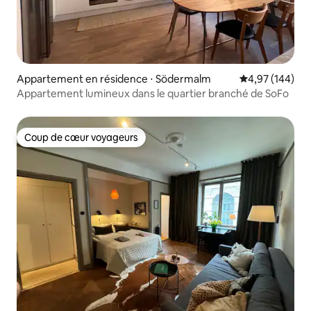
Appartement en résidence ⋅ Södermalm
Évaluation moy
4,97 (144)
Appartement lumineux dans le quartier branché de SoFo
Coup de cœur voyageurs
Coup de cœur voyageurs