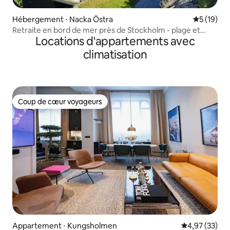
Hébergement ⋅ Nacka Östra
Évaluation
5 (19)
Retraite en bord de mer près de Stockholm - plage et
Locations d'appartements avec
sauna
climatisation
Coup de cœur voyageurs
Coup de cœur voyageurs
Appartement ⋅ Kungsholmen
Évaluation mo
4,97 (33)