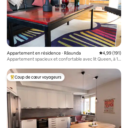
Appartement en résidence ⋅ Råsunda
Évaluation moy
4,99 (191)
Appartement spacieux et confortable avec lit Queen, à 10
minutes de la ville
Coup de cœur voyageurs
Coups de cœur voyageurs les plus appréciés