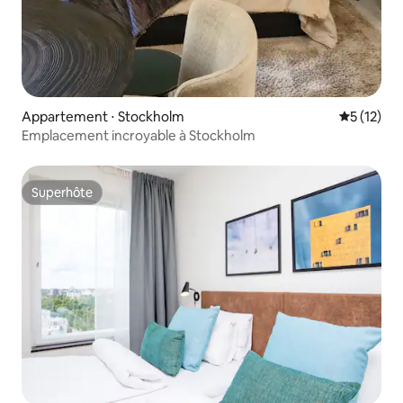
Appartement ⋅ Stockholm
Évaluation
5 (12)
Emplacement incroyable à Stockholm
Superhôte
Superhôte