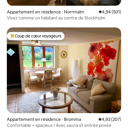
Appartement en résidence ⋅ Norrmalm
Évaluation moy
4,94 (501)
Vivez comme un habitant au centre de Stockholm
Coup de cœur voyageurs
Coups de cœur voyageurs les plus appréciés
Appartement en résidence ⋅ Bromma
Évaluation moy
4,93 (207)
Confortable + spacieux ! Avec sauna et entrée privée