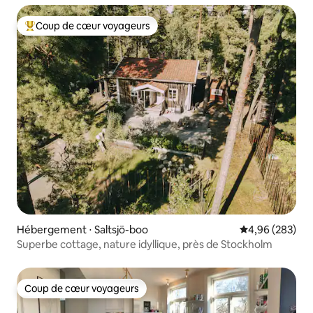
Coup de cœur voyageurs
Coups de cœur voyageurs les plus appréciés
Hébergement ⋅ Saltsjö-boo
Évaluation moy
4,96 (283)
Superbe cottage, nature idyllique, près de Stockholm
Coup de cœur voyageurs
Coup de cœur voyageurs