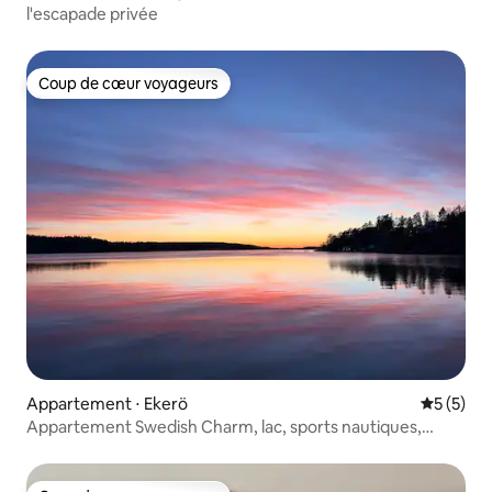
l'escapade privée
Coup de cœur voyageurs
Coup de cœur voyageurs
Appartement ⋅ Ekerö
Évaluatio
5 (5)
Appartement Swedish Charm, lac, sports nautiques,
pêche.