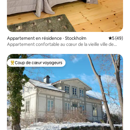
Appartement en résidence ⋅ Stockholm
Évaluation
5 (49)
Appartement confortable au cœur de la vieille ville de
Stockholm
Coup de cœur voyageurs
Coups de cœur voyageurs les plus appréciés