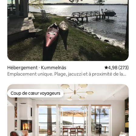
Hébergement ⋅ Kummelnäs
Évaluation moy
4,98 (273)
Emplacement unique. Plage, jacuzzi et à proximité de la
ville.
Coup de cœur voyageurs
Coup de cœur voyageurs