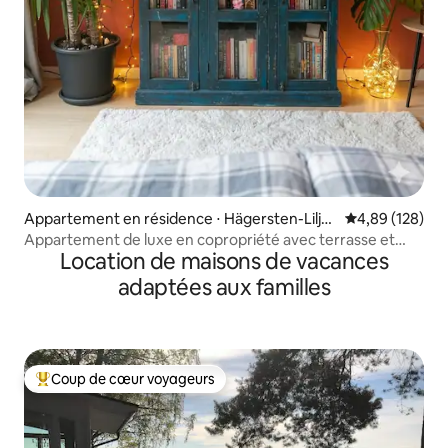
Appartement en résidence ⋅ Hägersten-Lilje
Évaluation moy
4,89 (128)
holmen
Appartement de luxe en copropriété avec terrasse et
Location de maisons de vacances
sauna, etc.
adaptées aux familles
Coup de cœur voyageurs
Coups de cœur voyageurs les plus appréciés