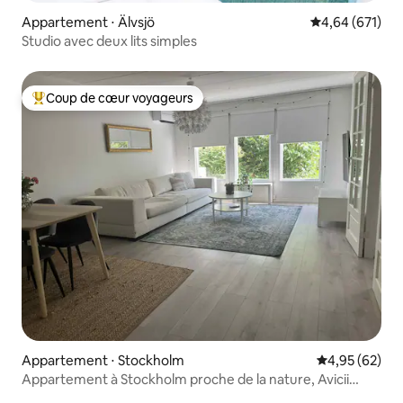
Appartement ⋅ Älvsjö
Évaluation moy
4,64 (671)
Studio avec deux lits simples
Coup de cœur voyageurs
Coups de cœur voyageurs les plus appréciés
Appartement ⋅ Stockholm
Évaluation mo
4,95 (62)
Appartement à Stockholm proche de la nature, Avicii
Arena & 3Arena