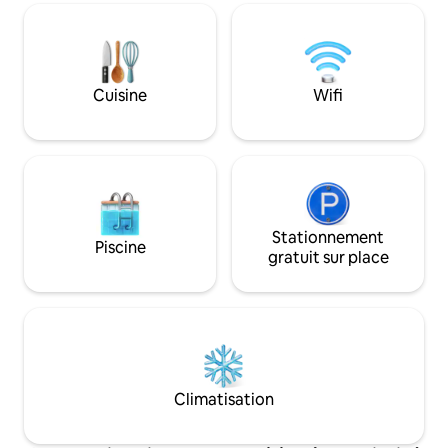
que le pouls de la ville n'est qu'à 15
restaurant et à un 
minutes en voiture. Sans voiture, vous
moyennant un su
pouvez facilement vous déplacer en
vous dans l'élégan
bus. Vous pouvez également réserver
gratuit, des siège
un entraînement personnel ou du yoga
espaces de travail
Cuisine
Wifi
pendant votre séjour. Bienvenue dans
l'idyllique Gudö. Bienvenue à la Villa
Granskugga !
Stationnement
Piscine
gratuit sur place
Climatisation