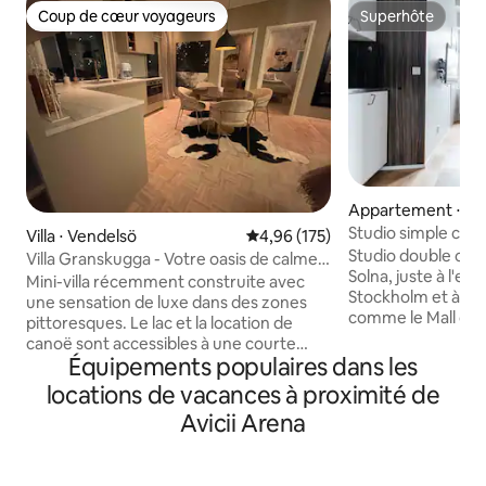
Coup de cœur voyageurs
Superhôte
Coup de cœur voyageurs
Superhôte
Appartement ⋅ So
Studio simple conf
Villa ⋅ Vendelsö
Évaluation moyenne sur la base 
4,96 (175)
Studio double conf
Villa Granskugga - Votre oasis de calme
Solna, juste à l'ex
près de la ville
Mini-villa récemment construite avec
Stockholm et à pro
une sensation de luxe dans des zones
comme le Mall of S
pittoresques. Le lac et la location de
Arena. Le studio c
canoë sont accessibles à une courte
cm de large, une sa
Équipements populaires dans les
distance de marche, la réserve naturelle
une kitchenette 
de Tyresta est située à côté de la maison
locations de vacances à proximité de
et un coin repas 
avec des sentiers de randonnée et des
Avicii Arena
linge de lit, les se
pistes de course de plusieurs kilomètres.
de cuisine sont mis
Détendez-vous dans le jacuzzi sous les
Profitez de l'accès
étoiles. Ici, vous respirez le calme tandis
un sauna, au petit