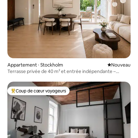
Appartement ⋅ Stockholm
Nouvel hébe
Nouveau
Terrasse privée de 40 m² et entrée indépendante –
Stockholm
Coup de cœur voyageurs
Coups de cœur voyageurs les plus appréciés