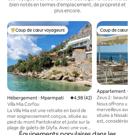
bien notés en termes d'emplacement, de propreté et
plus encore.
Coup de cœur voyageurs
Coup de cœur vo
Coups de cœur voyageurs les plus appréciés
Coup de cœur vo
Appartement ⋅ Nis
Zeus 2 : beauté sp
Hébergement ⋅ Mparmpati
Évaluation moyenne sur la base
4,98 (42)
privée
Nous offrons un a
Villa Mia Corfou
merveilleux avec 
La Villa Mia est une retraite en bord de
située à Nissaki, C
mer soigneusement conçue, située au
est, considérée c
pied du mont Pantokrator et juste sur la
Corfiot. Le balcon
plage de galets de Glyfa. Avec une vue
la mer. La distance
Équipements populaires dans les
imprenable sur la mer Ionienne en face