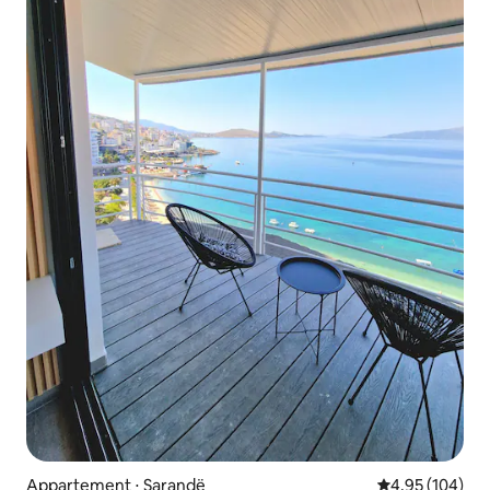
Appartement ⋅ Sarandë
Évaluation moy
4,95 (104)