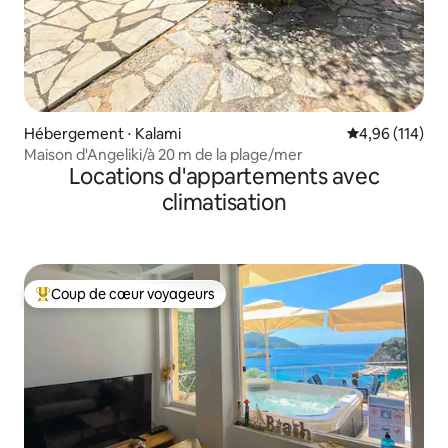
Hébergement ⋅ Kalami
Évaluation moy
4,96 (114)
Maison d'Angeliki/à 20 m de la plage/mer
Locations d'appartements avec
climatisation
Coup de cœur voyageurs
Coups de cœur voyageurs les plus appréciés