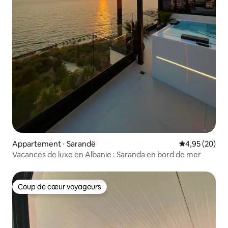
Appartement ⋅ Sarandë
Évaluation mo
4,95 (20)
Vacances de luxe en Albanie : Saranda en bord de mer
Coup de cœur voyageurs
Coup de cœur voyageurs