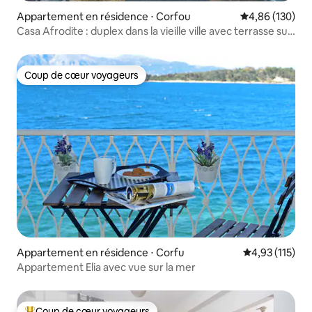
Appartement en résidence ⋅ Corfou
Évaluation moy
4,86 (130)
Casa Afrodite : duplex dans la vieille ville avec terrasse sur
le toit
Coup de cœur voyageurs
Coup de cœur voyageurs
Appartement en résidence ⋅ Corfu
Évaluation moy
4,93 (115)
Appartement Elia avec vue sur la mer
Coup de cœur voyageurs