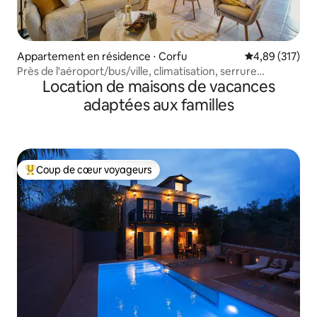
Appartement en résidence ⋅ Corfu
Évaluation moy
4,89 (317)
Près de l'aéroport/bus/ville, climatisation, serrure
Location de maisons de vacances
intelligente, cuisine équipée
adaptées aux familles
Coup de cœur voyageurs
Coups de cœur voyageurs les plus appréciés