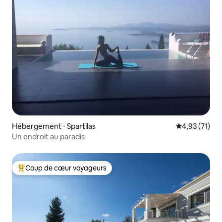
Hébergement ⋅ Spartilas
Évaluation mo
4,93 (71)
Un endroit au paradis
Coup de cœur voyageurs
Coups de cœur voyageurs les plus appréciés