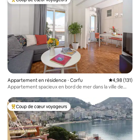
Coups de cœur voyageurs les plus appréciés
Appartement en résidence ⋅ Corfu
Évaluation moy
4,98 (131)
Appartement spacieux en bord de mer dans la ville de
Corfou
Coup de cœur voyageurs
Coups de cœur voyageurs les plus appréciés