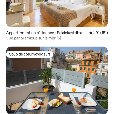
Appartement en résidence ⋅ Palaiokastritsa
Évaluation mo
4,91 (151)
Vue panoramique sur la mer [5]
Coup de cœur voyageurs
Coup de cœur voyageurs