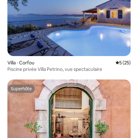
Villa ⋅ Corfou
Évaluation
5 (25)
Piscine privée Villa Petrino, vue spectaculaire
Superhôte
Superhôte