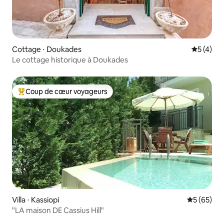
Cottage ⋅ Doukades
Évaluatio
5 (4)
Le cottage historique à Doukades
Coup de cœur voyageurs
Coups de cœur voyageurs les plus appréciés
Villa ⋅ Kassiopi
Évaluation
5 (65)
"LA maison DE Cassius Hill"