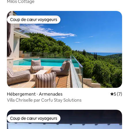
Milos Cottage
Coup de cœur voyageurs
Coup de cœur voyageurs
Hébergement ⋅ Armenades
Évaluatio
5 (7)
Villa Chriselle par Corfu Stay Solutions
Coup de cœur voyageurs
Coup de cœur voyageurs