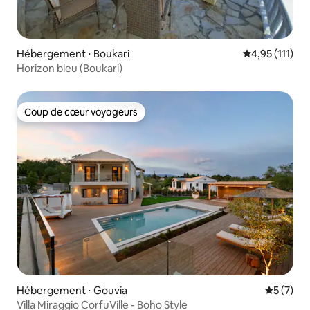
Hébergement ⋅ Boukari
Évaluation mo
4,95 (111)
Horizon bleu (Boukari)
Coup de cœur voyageurs
Coup de cœur voyageurs
Hébergement ⋅ Gouvia
Évaluatio
5 (7)
Villa Miraggio CorfuVille - Boho Style