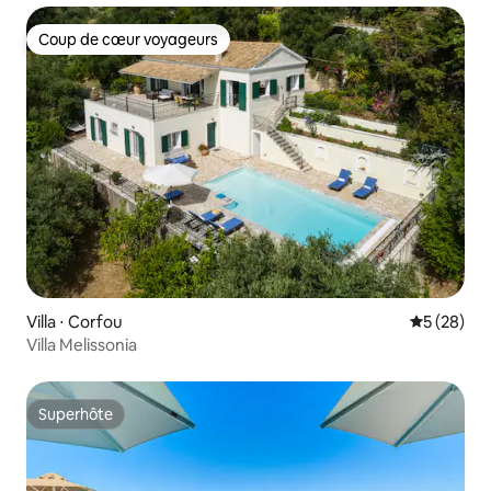
Coup de cœur voyageurs
Coup de cœur voyageurs
Villa ⋅ Corfou
Évaluation
5 (28)
Villa Melissonia
Superhôte
Superhôte