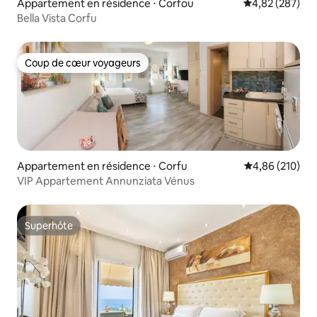
Appartement en résidence ⋅ Corfou
Évaluation moy
4,82 (287)
Bella Vista Corfu
Coup de cœur voyageurs
Coup de cœur voyageurs
Appartement en résidence ⋅ Corfu
Évaluation moy
4,86 (210)
VIP Appartement Annunziata Vénus
Superhôte
Superhôte