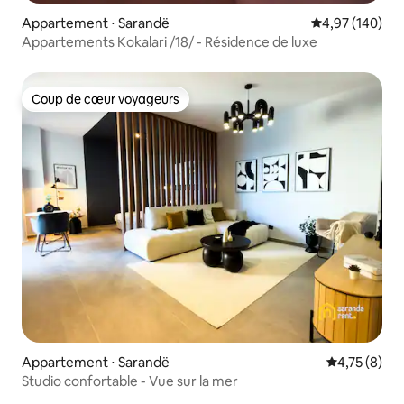
Appartement ⋅ Sarandë
Évaluation moy
4,97 (140)
Appartements Kokalari /18/ - Résidence de luxe
Coup de cœur voyageurs
Coup de cœur voyageurs
Appartement ⋅ Sarandë
Évaluation m
4,75 (8)
Studio confortable - Vue sur la mer