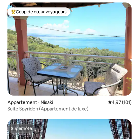
Coup de cœur voyageurs
Coups de cœur voyageurs les plus appréciés
Appartement ⋅ Nisaki
Évaluation moy
4,97 (101)
Suite Spyridon (Appartement de luxe)
Superhôte
Superhôte