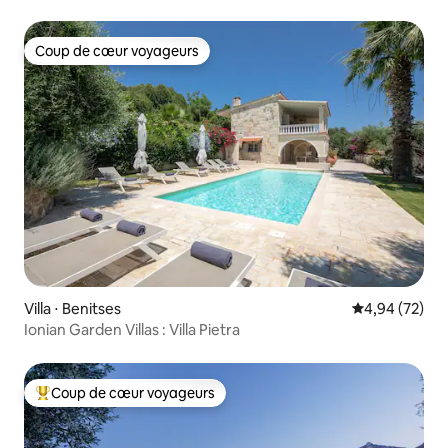
Coup de cœur voyageurs
Coup de cœur voyageurs
Villa ⋅ Benitses
Évaluation mo
4,94 (72)
Ionian Garden Villas : Villa Pietra
Coup de cœur voyageurs
Coups de cœur voyageurs les plus appréciés