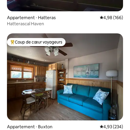
Appartement ⋅ Hatteras
Évaluation moy
4,98 (166)
Hatterascal Haven
Coup de cœur voyageurs
Coups de cœur voyageurs les plus appréciés
Appartement ⋅ Buxton
Évaluation moy
4,93 (234)