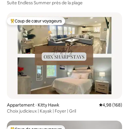
Suite Endless Summer près de la plage
Coup de cœur voyageurs
Coups de cœur voyageurs les plus appréciés
Appartement ⋅ Kitty Hawk
Évaluation moy
4,98 (168)
Choix judicieux | Kayak | Foyer | Gril