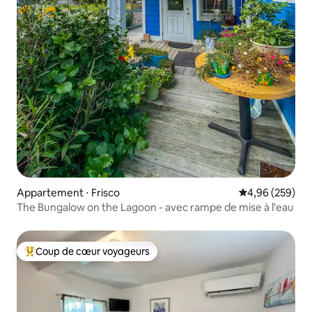
Appartement ⋅ Frisco
Évaluation moy
4,96 (259)
The Bungalow on the Lagoon - avec rampe de mise à l'eau
Coup de cœur voyageurs
Coups de cœur voyageurs les plus appréciés