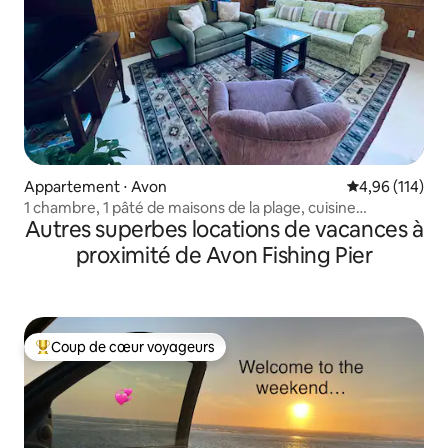
Appartement ⋅ Avon
Évaluation moy
4,96 (114)
1 chambre, 1 pâté de maisons de la plage, cuisine
Autres superbes locations de vacances à
complète
proximité de Avon Fishing Pier
Coup de cœur voyageurs
Coups de cœur voyageurs les plus appréciés