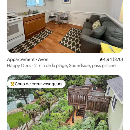
Appartement ⋅ Avon
Évaluation moy
4,94 (370)
Happy Ours - 2 min de la plage, Soundside, pass piscine
Coup de cœur voyageurs
Coups de cœur voyageurs les plus appréciés