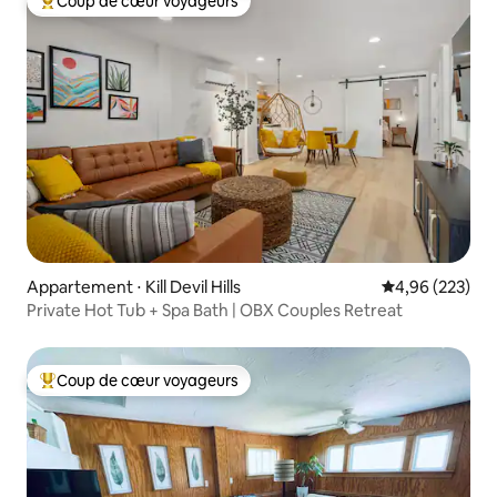
Coup de cœur voyageurs
Coups de cœur voyageurs les plus appréciés
Appartement ⋅ Kill Devil Hills
Évaluation moy
4,96 (223)
Private Hot Tub + Spa Bath | OBX Couples Retreat
Coup de cœur voyageurs
Coups de cœur voyageurs les plus appréciés