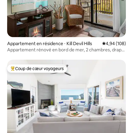
Appartement en résidence ⋅ Kill Devil Hills
Évaluation moy
4,94 (108)
Appartement rénové en bord de mer, 2 chambres, draps
inclus
Coup de cœur voyageurs
Coups de cœur voyageurs les plus appréciés