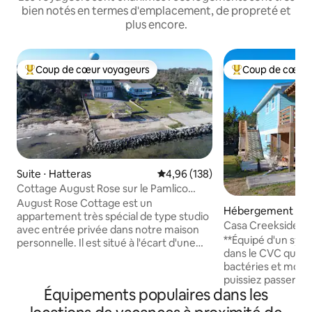
bien notés en termes d'emplacement, de propreté et
plus encore.
Coup de cœur voyageurs
Coup de cœur 
Coups de cœur voyageurs les plus appréciés
Coups de cœur vo
Suite ⋅ Hatteras
Évaluation moyenne sur la base 
4,96 (138)
Cottage August Rose sur le Pamlico
Sound
August Rose Cottage est un
Hébergement ⋅ A
appartement très spécial de type studio
Casa Creekside ave
avec entrée privée dans notre maison
**Équipé d'un syst
personnelle. Il est situé à l'écart d'une
dans le CVC qui tue
allée privée avec seulement 3 maisons
bactéries et moisi
face au bras de mer. C'est une véritable
puissiez passer de
oasis de paix avec un accès avant sur le
Équipements populaires dans les
sûres !** Casa Cr
front de mer et des couchers de soleil
pittoresque de de
qui vous émerveilleront ! Kitchenette à