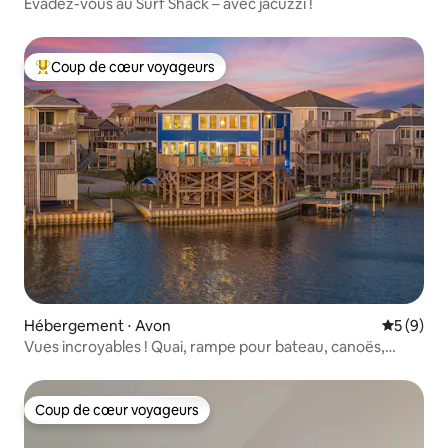
Évadez-vous au Surf Shack – avec jacuzzi !
Coup de cœur voyageurs
Coups de cœur voyageurs les plus appréciés
Hébergement ⋅ Avon
Évaluatio
5 (9)
Vues incroyables ! Quai, rampe pour bateau, canoës,
jacuzzi
Coup de cœur voyageurs
Coup de cœur voyageurs