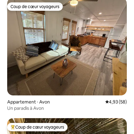
Coup de cœur voyageurs
Coup de cœur voyageurs
Appartement ⋅ Avon
Évaluation mo
4,93 (58)
Un paradis à Avon
Coup de cœur voyageurs
Coups de cœur voyageurs les plus appréciés