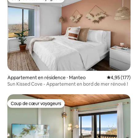
Coup de cœur voyageurs
Appartement en résidence ⋅ Manteo
Évaluation moy
4,95 (177)
Sun Kissed Cove - Appartement en bord de mer rénové !
Coup de cœur voyageurs
Coup de cœur voyageurs