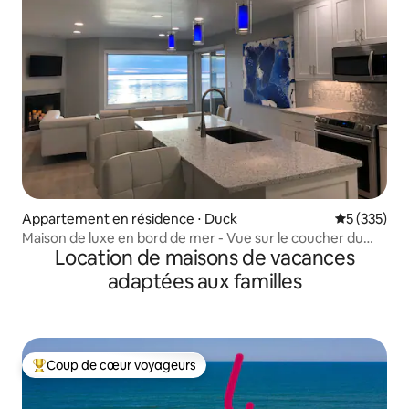
Appartement en résidence ⋅ Duck
Évaluation 
5 (335)
Maison de luxe en bord de mer - Vue sur le coucher du
Location de maisons de vacances
soleil, bains à remous
adaptées aux familles
Coup de cœur voyageurs
Coups de cœur voyageurs les plus appréciés