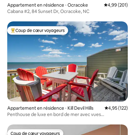
Appartement en résidence ⋅ Ocracoke
Évaluation moy
4,99 (201)
Cabana #2, 84 Sunset Dr, Ocracoke, NC
Coup de cœur voyageurs
Coups de cœur voyageurs les plus appréciés
Appartement en résidence ⋅ Kill Devil Hills
Évaluation moy
4,95 (122)
Penthouse de luxe en bord de mer avec vues
imprenables !
Coup de cœur voyageurs