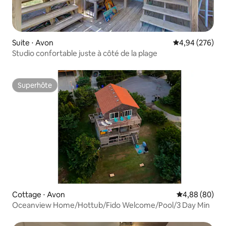
Suite ⋅ Avon
Évaluation moy
4,94 (276)
Studio confortable juste à côté de la plage
Superhôte
Superhôte
Cottage ⋅ Avon
Évaluation mo
4,88 (80)
Oceanview Home/Hottub/Fido Welcome/Pool/3 Day Min