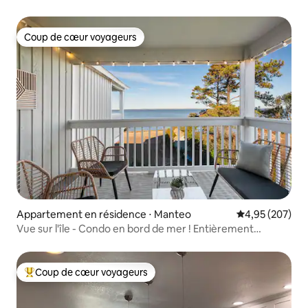
Coup de cœur voyageurs
Coup de cœur voyageurs
Appartement en résidence ⋅ Manteo
Évaluation moy
4,95 (207)
Vue sur l'île - Condo en bord de mer ! Entièrement
rénové !
Coup de cœur voyageurs
Coups de cœur voyageurs les plus appréciés