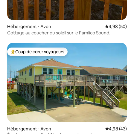
Hébergement ⋅ Avon
Évaluation mo
4,98 (50)
Cottage au coucher du soleil sur le Pamlico Sound.
Coup de cœur voyageurs
Coups de cœur voyageurs les plus appréciés
Hébergement ⋅ Avon
Évaluation mo
4,98 (43)