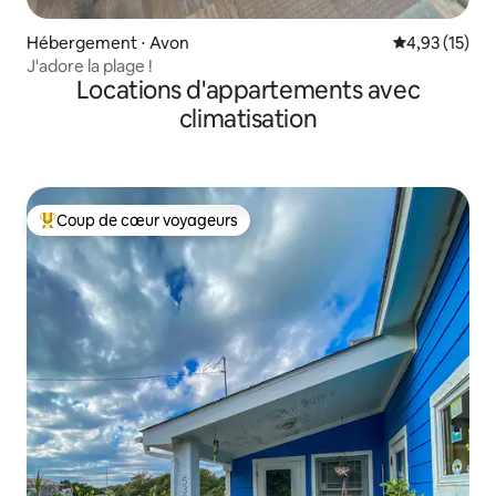
Hébergement ⋅ Avon
Évaluation mo
4,93 (15)
J'adore la plage !
Locations d'appartements avec
climatisation
Coup de cœur voyageurs
Coups de cœur voyageurs les plus appréciés