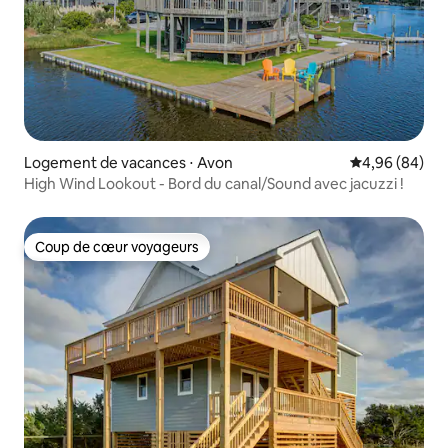
Logement de vacances ⋅ Avon
Évaluation mo
4,96 (84)
High Wind Lookout - Bord du canal/Sound avec jacuzzi !
Coup de cœur voyageurs
Coup de cœur voyageurs