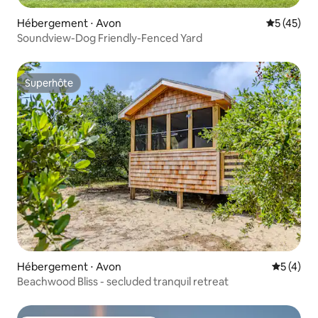
Hébergement ⋅ Avon
Évaluation
5 (45)
Soundview-Dog Friendly-Fenced Yard
Superhôte
Superhôte
Hébergement ⋅ Avon
Évaluatio
5 (4)
Beachwood Bliss - secluded tranquil retreat