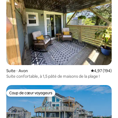
Suite ⋅ Avon
Évaluation moy
4,97 (194)
Suite confortable, à 1,5 pâté de maisons de la plage !
Coup de cœur voyageurs
Coup de cœur voyageurs