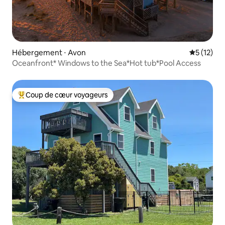
Hébergement ⋅ Avon
Évaluation
5 (12)
Oceanfront* Windows to the Sea*Hot tub*Pool Access
Coup de cœur voyageurs
Coups de cœur voyageurs les plus appréciés