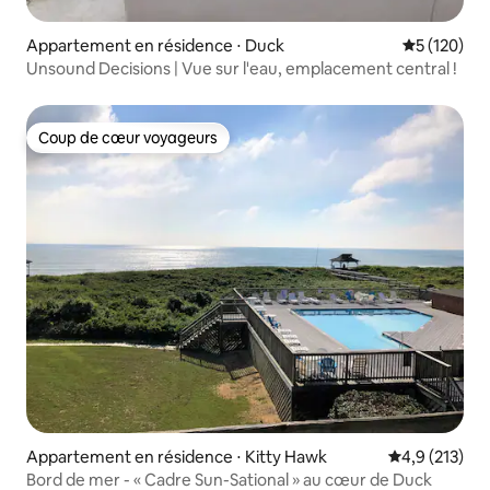
Appartement en résidence ⋅ Duck
Évaluation 
5 (120)
Unsound Decisions | Vue sur l'eau, emplacement central !
Coup de cœur voyageurs
Coup de cœur voyageurs
Appartement en résidence ⋅ Kitty Hawk
Évaluation mo
4,9 (213)
Bord de mer - « Cadre Sun-Sational » au cœur de Duck