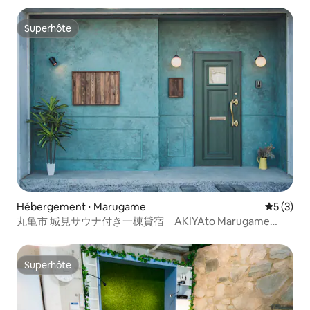
Superhôte
Superhôte
Hébergement ⋅ Marugame
Évaluatio
5 (3)
丸亀市 城見サウナ付き一棟貸宿 AKIYAto Marugame
Montmartre 最大7名
Superhôte
Superhôte