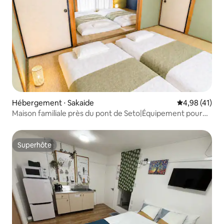
Hébergement ⋅ Sakaide
Évaluation mo
4,98 (41)
Maison familiale près du pont de Seto|Équipement pour
bébé|Parking
Superhôte
Superhôte