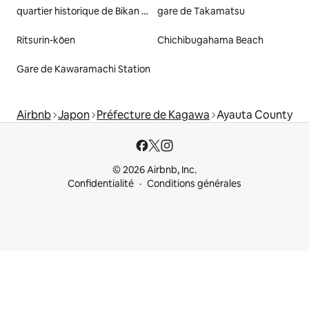
quartier historique de Bikan à Kurashiki
gare de Takamatsu
Ritsurin-kōen
Chichibugahama Beach
Gare de Kawaramachi Station
Airbnb
Japon
Préfecture de Kagawa
Ayauta County
© 2026 Airbnb, Inc.
Confidentialité
Conditions générales