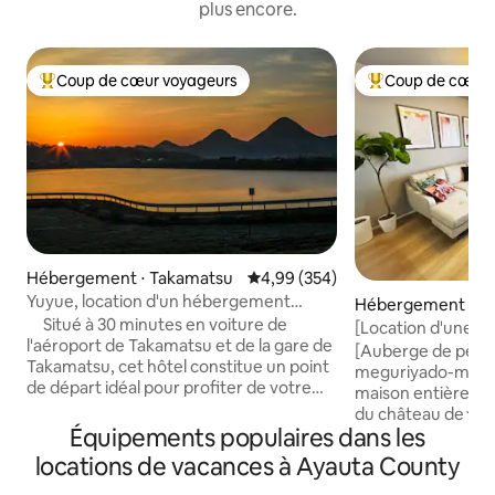
plus encore.
Coup de cœur voyageurs
Coup de cœur 
Coups de cœur voyageurs les plus appréciés
Coups de cœur vo
Hébergement ⋅ Takamatsu
Évaluation moyenne sur la base 
4,99 (354)
Yuyue, location d'un hébergement
Hébergement ⋅ 
entier (avec petit déjeuner) ~ Au cœur
Situé à 30 minutes en voiture de
[Location d'une m
de la province de Kagawa, base d'accès à
l'aéroport de Takamatsu et de la gare de
chambres / jusqu'
[Auberge de pèle
l'intérieur de Setouchi ~
Takamatsu, cet hôtel constitue un point
parking pour 2 voit
meguriyado-marugame Locati
de départ idéal pour profiter de votre
élégante et propr
maison entière À 
séjour dans la mer intérieure de Seto en
du château de☆ 
voiture de location ou en train.Si
Équipements populaires dans les
en voiture de l'h
nécessaire, nous assurerons
À 5 minutes en voi
locations de vacances à Ayauta County
gratuitement le transfert depuis et vers
de☆ Marugame Ch
la gare de Takamatsu ou l'aéroport de