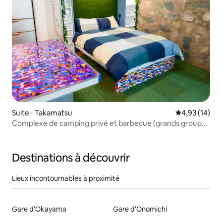
Suite ⋅ Takamatsu
Évaluation mo
4,93 (14)
Complexe de camping privé et barbecue (grands groupes
acceptés !)
Destinations à découvrir
Lieux incontournables à proximité
Gare d'Okayama
Gare d'Onomichi