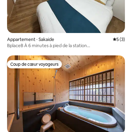
Appartement ⋅ Sakaide
Évaluatio
5 (3)
BplaceB À 6 minutes à pied de la station
Sakade / Déplacements professionnels, pèlerinage des 88
lieux, tourisme / Réservations à long terme acceptées à
partir d'une personne / Animaux de compagnie acceptés
Coup de cœur voyageurs
Coup de cœur voyageurs