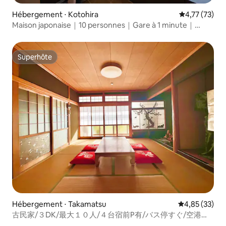
Hébergement ⋅ Kotohira
Évaluation mo
4,77 (73)
Maison japonaise｜10 personnes｜Gare à 1 minute｜
Chambre Usu
Superhôte
Superhôte
Hébergement ⋅ Takamatsu
Évaluation mo
4,85 (33)
古民家/３DK/最大１０人/４台宿前P有/バス停すぐ/空港車
１７分/温泉施設まで徒歩8分/BBQ可能