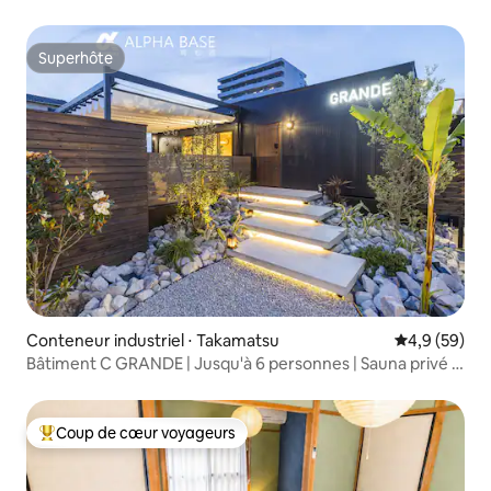
Konpira
Superhôte
Superhôte
Conteneur industriel ⋅ Takamatsu
Évaluation m
4,9 (59)
Bâtiment C GRANDE | Jusqu'à 6 personnes | Sauna privé |
BBQ | 2 places de parking gratuites | ALPHABASE
Takamatsu Ouest
Coup de cœur voyageurs
Coups de cœur voyageurs les plus appréciés