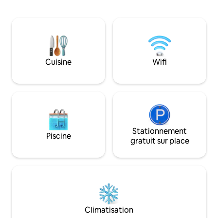
☆Famille, groupe,
Takamatsu.Il y a également un parking
Hébergement pour
gratuit pour 10 voitures, il est donc idéal
touristique de☆ 
pour les familles avec enfants et les amis
[Installations] · L
pour les nuits consécutives. Il s'agit
bâtiment · Jusqu'à
d'une maison authentique de style
chambres) · 2 plac
japonais, vieille de 50 ans et rénovée,
débit gratuit 2 toil
Cuisine
Wifi
avec un jardin japonais, proposant une
[Emplacement] · 
location privée de 4 chambres et 3 salles
environ 8 minutes
de bain. Situé sur une colline à
l'aéroport de Tak
Goshikidai, il bénéficie d'un excellent
minutes en voiture
emplacement qui vous permet de
de Sakade IC (aut
profiter pleinement des paysages
minutes en voiture
naturels de saison, par exemple en
(autoroute) envir
faisant une promenade matinale tout en
Stationnement
voiture · Conveni
Piscine
admirant le lever du soleil depuis les
à pied · 6 minutes
gratuit sur place
montagnes de Sanuki Sanzan.Vous
de Hallows Marug
pouvez également profiter d'un séjour
Marugame à envir
relaxant à Kagawa, visiter des villages de
voiture Leoma Wor
bonsaïs et le temple Kokubunji
minutes en voitu
(80e étape de la route de pèlerinage de
Art Museum et jar
Shikoku), et emprunter la route de
Banshoen à enviro
pèlerinage à pied. Pour les graines de
voiture · Seto-oha
Climatisation
fleurs, vous pourrez aussi profiter des
minutes en voitu