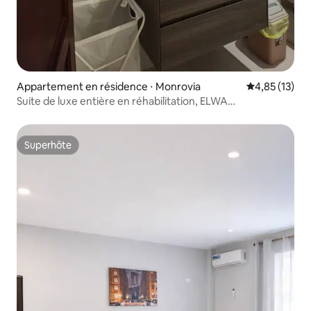
Appartement en résidence ⋅ Monrovia
Évaluation mo
4,85 (13)
Suite de luxe entière en réhabilitation, ELWA
(entièrement équipée)
Superhôte
Superhôte