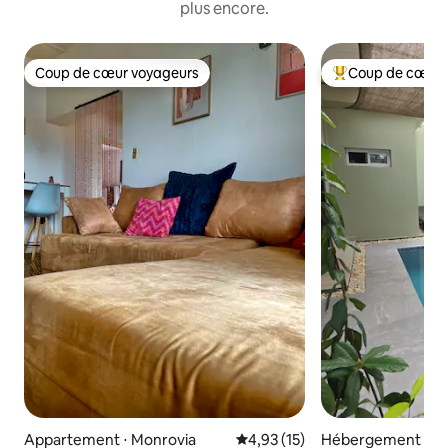
plus encore.
Coup de cœur voyageurs
Coup de cœur 
Coup de cœur voyageurs
Coups de cœur vo
Appartement ⋅ Monrovia
Évaluation moyenne sur la base
4,93 (15)
Hébergement ⋅ M