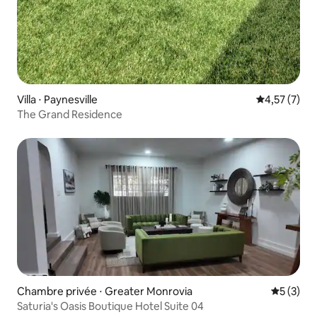
Villa ⋅ Paynesville
Évaluation m
4,57 (7)
The Grand Residence
Chambre privée ⋅ Greater Monrovia
Évaluatio
5 (3)
Saturia's Oasis Boutique Hotel Suite 04