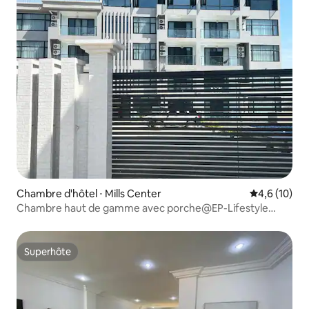
Chambre d'hôtel ⋅ Mills Center
Évaluation m
4,6 (10)
Chambre haut de gamme avec porche@EP-Lifestyle
Luxury
Superhôte
Superhôte