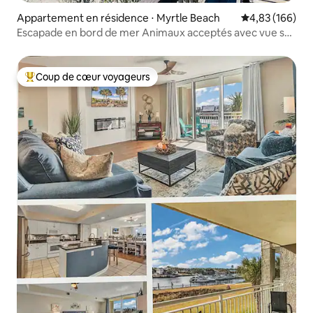
Appartement en résidence ⋅ Myrtle Beach
Évaluation moy
4,83 (166)
Escapade en bord de mer Animaux acceptés avec vue sur
le balcon
Coup de cœur voyageurs
Coups de cœur voyageurs les plus appréciés