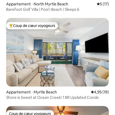
Appartement ⋅ North Myrtle Beach
Évaluation
5 (17)
Barefoot Golf Villa | Pool | Beach | Sleeps 6
Coup de cœur voyageurs
Coups de cœur voyageurs les plus appréciés
Appartement ⋅ Myrtle Beach
Évaluation mo
4,95 (19)
Shore is Sweet at Ocean Creek! 1 BR Updated Condo
Coup de cœur voyageurs