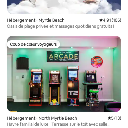
Hébergement ⋅ Myrtle Beach
Évaluation moy
4,91 (105)
Oasis de plage privée et massages quotidiens gratuits !
Coup de cœur voyageurs
Coup de cœur voyageurs
Hébergement ⋅ North Myrtle Beach
Évaluation
5 (13)
Havre familial de luxe | Terrasse sur le toit avec salle