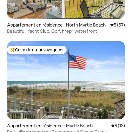
Appartement en résidence ⋅ North Myrtle Beach
Évaluation
5 (67)
Beautiful, Yacht Club, Golf, firepl, waterfront
Coup de cœur voyageurs
Coups de cœur voyageurs les plus appréciés
Appartement en résidence ⋅ Myrtle Beach
Évaluation
5 (13)
Belle villa de tennis de 2 chambres à Ocean Creek