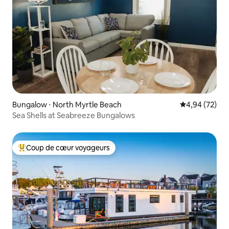
Bungalow ⋅ North Myrtle Beach
Évaluation mo
4,94 (72)
Sea Shells at Seabreeze Bungalows
Coup de cœur voyageurs
Coups de cœur voyageurs les plus appréciés