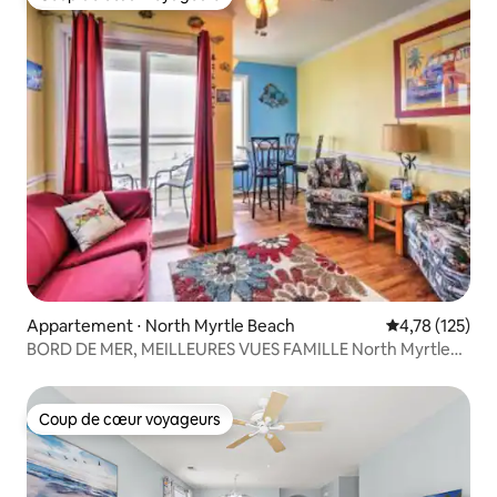
Coup de cœur voyageurs
Appartement ⋅ North Myrtle Beach
Évaluation moy
4,78 (125)
BORD DE MER, MEILLEURES VUES FAMILLE North Myrtle
parking
Coup de cœur voyageurs
Coup de cœur voyageurs