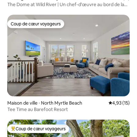
The Dome at Wild River | Un chef-d'œuvre au bord de la
rivière
Coup de cœur voyageurs
Coup de cœur voyageurs
Maison de ville ⋅ North Myrtle Beach
Évaluation mo
4,93 (15)
Tee Time au Barefoot Resort
Coup de cœur voyageurs
Coups de cœur voyageurs les plus appréciés