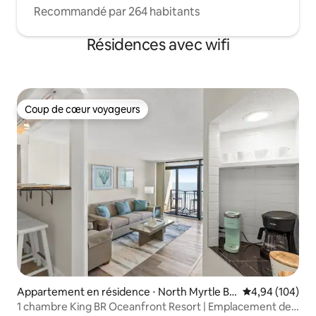
Recommandé par 264 habitants
Résidences avec wifi
Coup de cœur voyageurs
Coup de cœur voyageurs
Appartement en résidence ⋅ North Myrtle Be
Évaluation moy
4,94 (104)
ach
1 chambre King BR Oceanfront Resort | Emplacement de