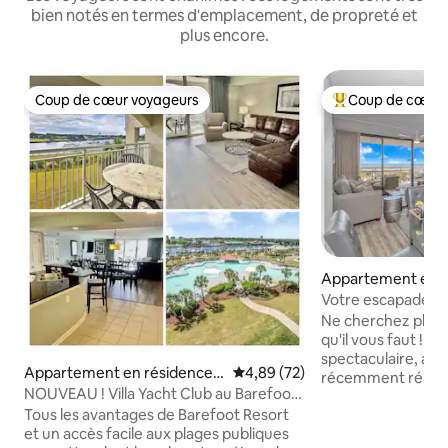
bien notés en termes d'emplacement, de propreté et
plus encore.
Coup de cœur voyageurs
Coup de cœur 
Coup de cœur voyageurs
Coups de cœur vo
Appartement en r
⋅ Myrtle Beach
Votre escapade sp
de mer !
Ne cherchez plus…
qu'il vous faut ! P
spectaculaire, ave
Appartement en résidence ⋅
Évaluation moyenne sur la base
4,89 (72)
récemment rénové
North Myrtle Beach
NOUVEAU ! Villa Yacht Club au Barefoot
cuisine de chef, de
Resort près de la plage !
Tous les avantages de Barefoot Resort
avec plateau-couss
et un accès facile aux plages publiques
de gamme partout 