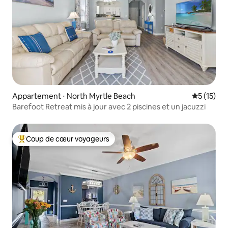
Appartement ⋅ North Myrtle Beach
Évaluation
5 (15)
Barefoot Retreat mis à jour avec 2 piscines et un jacuzzi
Coup de cœur voyageurs
Coups de cœur voyageurs les plus appréciés