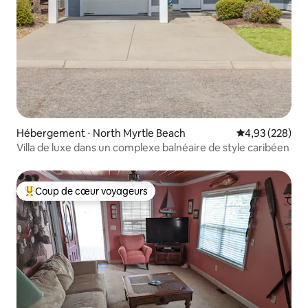
Hébergement ⋅ North Myrtle Beach
Évaluation moy
4,93 (228)
Villa de luxe dans un complexe balnéaire de style caribéen
Coup de cœur voyageurs
Coups de cœur voyageurs les plus appréciés