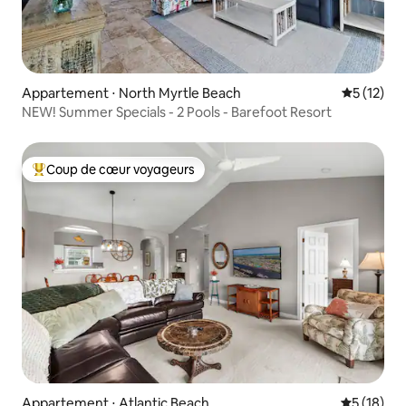
Appartement ⋅ North Myrtle Beach
Évaluation
5 (12)
NEW! Summer Specials - 2 Pools - Barefoot Resort
Coup de cœur voyageurs
Coups de cœur voyageurs les plus appréciés
Appartement ⋅ Atlantic Beach
Évaluation
5 (18)