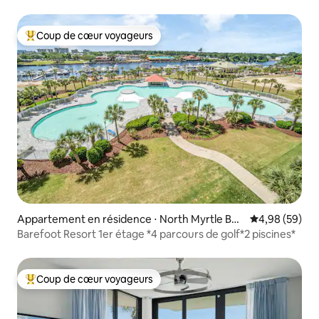
choix
Coup de cœur voyageurs
Coups de cœur voyageurs les plus appréciés
Appartement en résidence ⋅ North Myrtle Bea
Évaluation mo
4,98 (59)
ch
Barefoot Resort 1er étage *4 parcours de golf*2 piscines*
Coup de cœur voyageurs
Coups de cœur voyageurs les plus appréciés