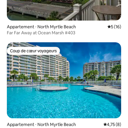
Appartement ⋅ North Myrtle Beach
Évaluation
5 (16)
Far Far Away at Ocean Marsh #403
Coup de cœur voyageurs
Coup de cœur voyageurs
Appartement ⋅ North Myrtle Beach
Évaluation m
4,75 (8)