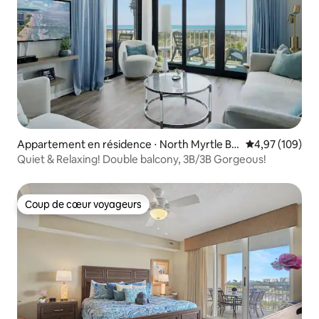
Appartement en résidence ⋅ North Myrtle Be
Évaluation moy
4,97 (109)
ach
Quiet & Relaxing! Double balcony, 3B/3B Gorgeous!
Coup de cœur voyageurs
Coup de cœur voyageurs