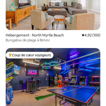
Hébergement ⋅ North Myrtle Beach
Évaluation moy
4,92 (100)
Bungalow de plage à Bimini
Coup de cœur voyageurs
Coups de cœur voyageurs les plus appréciés