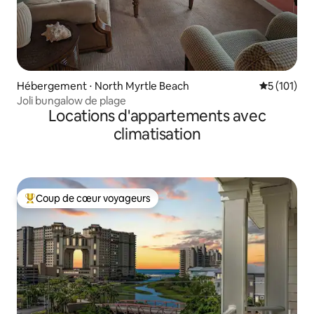
Hébergement ⋅ North Myrtle Beach
Évaluation 
5 (101)
Joli bungalow de plage
Locations d'appartements avec
climatisation
Coup de cœur voyageurs
Coups de cœur voyageurs les plus appréciés