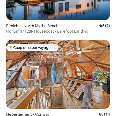
Péniche ⋅ North Myrtle Beach
Évaluatio
5 (7)
Flohom 17 | 2BR Houseboat • Barefoot Landing
Coup de cœur voyageurs
Coups de cœur voyageurs les plus appréciés
Hébergement ⋅ Conway
Évaluatio
5 (11)