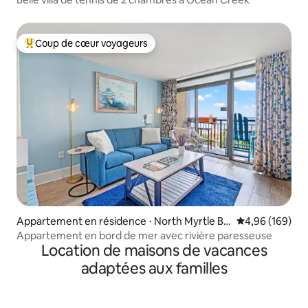
Coup de cœur voyageurs
Coups de cœur voyageurs les plus appréciés
Appartement en résidence ⋅ North Myrtle Be
Évaluation moy
4,96 (169)
ach
Appartement en bord de mer avec rivière paresseuse
Location de maisons de vacances
adaptées aux familles