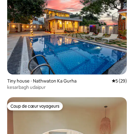
Tiny house ⋅ Nathwaton Ka Gurha
Évaluation
5 (29)
kesarbagh udaipur
Coup de cœur voyageurs
Coup de cœur voyageurs