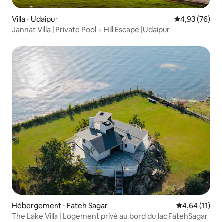
Villa ⋅ Udaipur
Évaluation mo
4,93 (76)
Jannat Villa | Private Pool + Hill Escape |Udaipur
Hébergement ⋅ Fateh Sagar
Évaluation mo
4,64 (11)
The Lake Villa | Logement privé au bord du lac FatehSagar