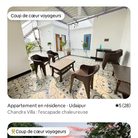
Coup de cœur voyageurs
Coup de cœur voyageurs
Appartement en résidence ⋅ Udaipur
Évaluation
5 (28)
Chandra Villa : l'escapade chaleureuse
Coup de cœur voyageurs
Coups de cœur voyageurs les plus appréciés