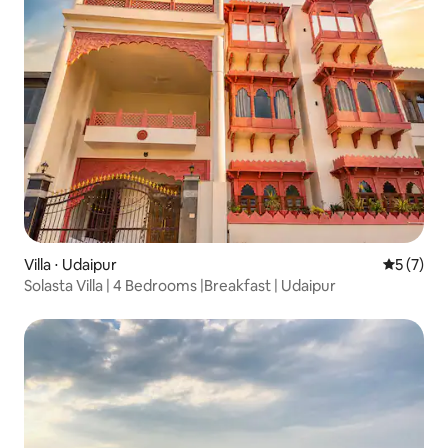
Villa ⋅ Udaipur
Évaluatio
5 (7)
Solasta Villa | 4 Bedrooms |Breakfast | Udaipur