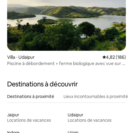
Villa ⋅ Udaipur
Évaluation moy
4,82 (186)
Piscine à débordement + ferme biologique avec vue sur le
lac
Destinations à découvrir
Destinations à proximité
Lieux incontournables à proximité
Jaipur
Udaipur
Locations de vacances
Locations de vacances
Indore
Ujjain