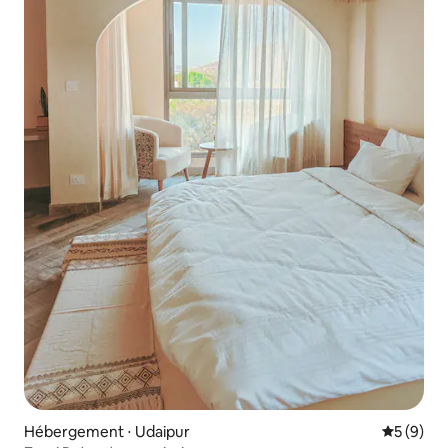
Hébergement ⋅ Udaipur
Évaluatio
5 (9)