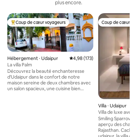
plus encore.
Coup de cœur voyageurs
Coup de cœur vo
Coups de cœur voyageurs les plus appréciés
Coup de cœur vo
Hébergement ⋅ Udaipur
Évaluation moyenne sur la base 
4,98 (173)
La villa Palm
Découvrez la beauté enchanteresse
d'Udaipur dans le confort de notre
maison sereine de deux chambres avec
un salon spacieux, une cuisine bien
équipée et trois salles de bains. Profitez
de l'hospitalité du Rajasthan à son
Villa ⋅ Udaipur
meilleur avec notre famille Rajput
joyeuse et amusante ! Sites touristiques
Villa de luxe avec
comme le lac Fateh Sagar, Saheliyon ki
Smiling Sparrows
Smiling Sparrows T
Bari, Sukhadia Circle, Moti Magri, temple
aperçu des charme
Neemach Mata dans un rayon de 5 km
Rajasthan. Cachée
Que vous recherchiez une escapade
udaipur, la villa e