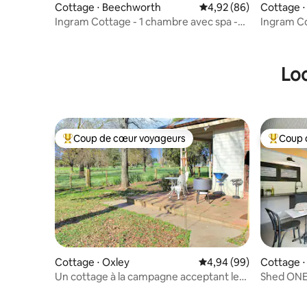
Cottage ⋅ Beechworth
Évaluation moyenne sur
4,92 (86)
Cottage 
Ingram Cottage - 1 chambre avec spa -
Ingram Co
2 nuits minimum
remous do
Loc
Coup de cœur voyageurs
Coup 
Coups de cœur voyageurs les plus appréciés
Coups de
Cottage ⋅ Oxley
Évaluation moyenne sur
4,94 (99)
Cottage ⋅
Un cottage à la campagne acceptant les
Shed ONE
animaux
luxe en c