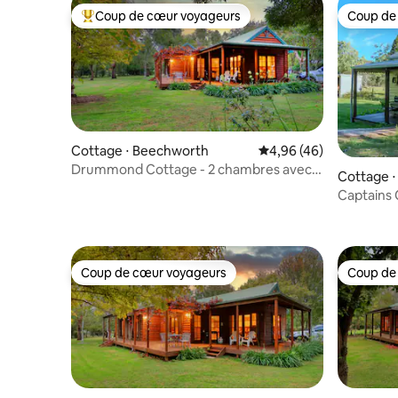
Coup de cœur voyageurs
Coup de
Coups de cœur voyageurs les plus appréciés
Coup de
Cottage ⋅ Beechworth
Évaluation moyenne sur
4,96 (46)
Drummond Cottage - 2 chambres avec
Cottage 
bain à remous double - 2 nuits
Captains
Coup de cœur voyageurs
Coup de
Coup de cœur voyageurs
Coup de