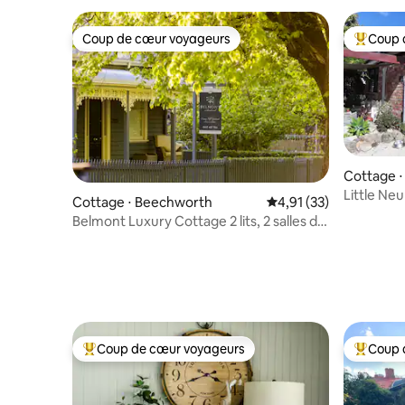
Coup de cœur voyageurs
Coup 
Coup de cœur voyageurs
Coups de
Cottage 
Little Neu
Cottage ⋅ Beechworth
Évaluation moyenne su
4,91 (33)
Belmont Luxury Cottage 2 lits, 2 salles de
bain, 2 couples
Coup de cœur voyageurs
Coup 
Coups de cœur voyageurs les plus appréciés
Coups de