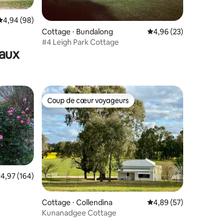
ntaires : 4,91 sur 5
Évaluation moyenne sur la base de 98 commentaires : 4,94 sur 5
4,94 (98)
Cottage ⋅ Bundalong
Évaluation moyenne su
4,96 (23)
#4 Leigh Park Cottage
maux
Coup de cœur voyageurs
lus appréciés
Coup de cœur voyageurs
valuation moyenne sur la base de 164 commentaires : 4,97 sur 5
4,97 (164)
taires : 4,99 sur 5
Cottage ⋅ Collendina
Évaluation moyenne su
4,89 (57)
Kunanadgee Cottage