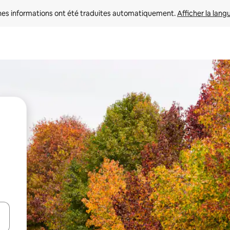
nes informations ont été traduites automatiquement. 
Afficher la lang
hes vers le haut et vers le bas pour les parcourir ou en appuyant et en fai