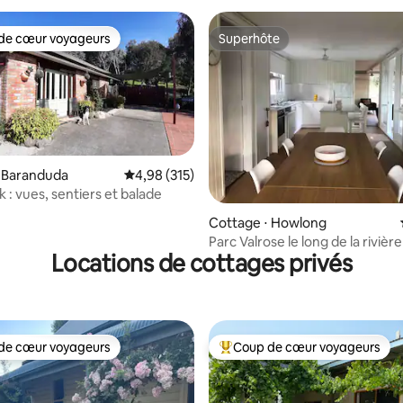
de cœur voyageurs
Superhôte
 cœur voyageurs les plus appréciés
Superhôte
⋅ Baranduda
Évaluation moyenne sur la base de 315 comme
4,98 (315)
k : vues, sentiers et balade
r la base de 33 commentaires : 4,91 sur 5
Cottage ⋅ Howlong
Parc Valrose le long de la rivièr
Locations de cottages privés
de cœur voyageurs
Coup de cœur voyageurs
 cœur voyageurs les plus appréciés
Coups de cœur voyageurs les p