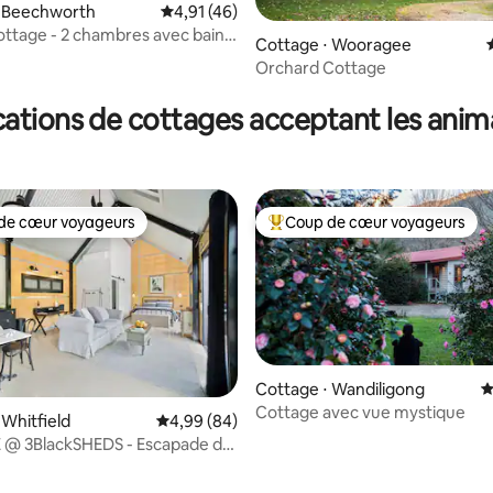
 la base de 86 commentaires : 4,92 sur 5
⋅ Beechworth
Évaluation moyenne sur la base de 46 comme
4,91 (46)
ttage - 2 chambres avec bain à
Cottage ⋅ Wooragee
uble - 2 nuits
Orchard Cottage
ations de cottages acceptant les ani
de cœur voyageurs
Coup de cœur voyageurs
 cœur voyageurs les plus appréciés
Coups de cœur voyageurs les p
Cottage ⋅ Wandiligong
É
Cottage avec vue mystique
 la base de 99 commentaires : 4,94 sur 5
 Whitfield
Évaluation moyenne sur la base de 84 commen
4,99 (84)
 @ 3BlackSHEDS - Escapade de
ouple