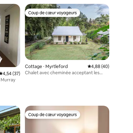
Coup de cœur voyageurs
Coup de cœur voyageurs
ntaires : 4,98 sur 5
Cottage ⋅ Myrtleford
Évaluation moyenne su
4,88 (40)
Chalet avec cheminée acceptant les
Évaluation moyenne sur la base de 37 commentaires : 4,54 sur 5
4,54 (37)
animaux de compagnie - À distance de
e Murray
marche de la ville
Coup de cœur voyageurs
lus appréciés
Coup de cœur voyageurs