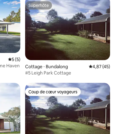
Superhôte
Superhôte
ntaires : 4,95 sur 5
Évaluation moyenne sur la base de 5 commentaires : 5 sur 5
5 (5)
ume Haven
Cottage ⋅ Bundalong
Évaluation moyenne su
4,87 (45)
#5 Leigh Park Cottage
Coup de cœur voyageurs
Coup de cœur voyageurs