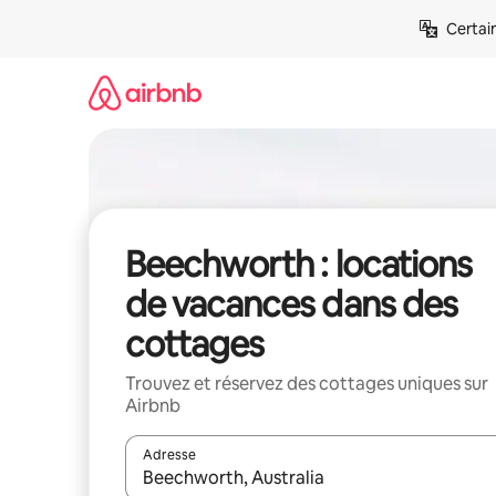
Aller
Certai
directement
au
contenu
Beechworth : locations
de vacances dans des
cottages
Trouvez et réservez des cottages uniques sur
Airbnb
Adresse
Lorsque les résultats s'affichent, utilisez les flèc