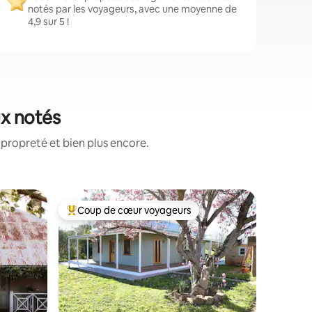
notés par les voyageurs, avec une moyenne de
4,9 sur 5 !
ux notés
propreté et bien plus encore.
Cottage 
Coup de cœur voyageurs
Coup
Coups de cœur voyageurs les plus appréciés
Coups d
Albury's 
Browns
Votre ref
Albury, à
central d
le monde
conforta
une escap