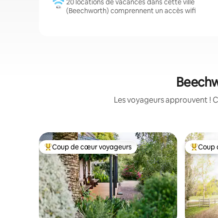
20 locations de vacances dans cette ville
(Beechworth) comprennent un accès wifi
Beechwo
Les voyageurs approuvent ! C
Coup de cœur voyageurs
Coup 
Coups de cœur voyageurs les plus appréciés
Coups de