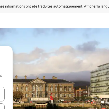
nes informations ont été traduites automatiquement. 
Afficher la lang
es
hes vers le haut et vers le bas pour les parcourir ou en appuyant et en fai