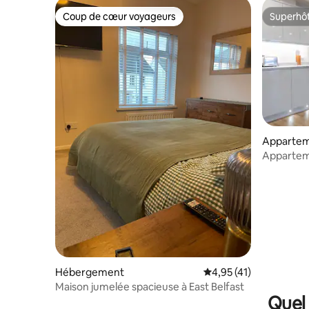
Coup de cœur voyageurs
Superhô
Coup de cœur voyageurs
Superhô
Apparte
Apparteme
Hébergement
Évaluation moyenne su
4,95 (41)
Maison jumelée spacieuse à East Belfast
Quel 