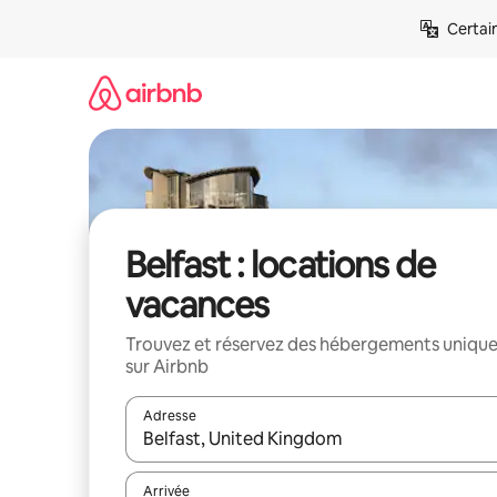
Aller
Certai
directement
au
contenu
Belfast : locations de
vacances
Trouvez et réservez des hébergements uniqu
sur Airbnb
Adresse
Lorsque les résultats s'affichent, utilisez les flèc
Arrivée