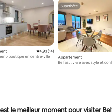
te
Superhôte
te
Superhôte
ment
Évaluation moyenne sur la base de 14 comme
4,93 (14)
nt-boutique en centre-ville
Appartement
Belfast : vivre avec style et con
r la base de 41 commentaires : 4,95 sur 5
est le meilleur moment pour visiter Bel