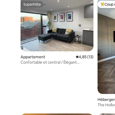
Superhôte
Coup 
Superhôte
Coups de
Appartement
Évaluation moyenne su
4,85 (13)
Confortable et central / Élégant
appartement de 2 chambres
Héberge
The Holl