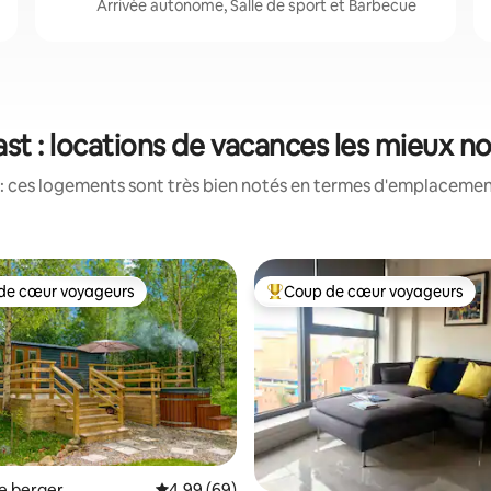
Arrivée autonome, Salle de sport et Barbecue
ast : locations de vacances les mieux n
: ces logements sont très bien notés en termes d'emplacement
de cœur voyageurs
Coup de cœur voyageurs
 cœur voyageurs les plus appréciés
Coups de cœur voyageurs les p
e berger
Évaluation moyenne sur la base de 69 commen
4,99 (69)