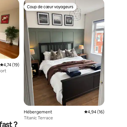
Coup de cœur voyageurs
Coup de cœur voyageurs
ntaires : 4,93 sur 5
Évaluation moyenne sur la base de 19 commentaires : 4,74 sur 5
4,74 (19)
fort
Hébergement
Évaluation moyenne su
4,94 (16)
Titanic Terrace
fast ?