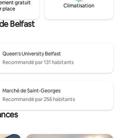
ement gratuit
du centre-ville de Belfast où vous
Climatisation
r place
pourrez profiter de tous les sites
touristiques, commerces et restaurants
de Belfast.
de Belfast
Queen's University Belfast
Recommandé par 131 habitants
Marché de Saint-Georges
Recommandé par 256 habitants
ances