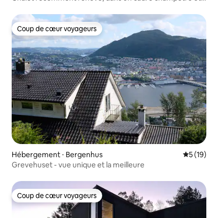
au bord du lac
Coup de cœur voyageurs
Coup de cœur voyageurs
Hébergement ⋅ Bergenhus
Évaluation
5 (19)
Grevehuset - vue unique et la meilleure
Coup de cœur voyageurs
Coup de cœur voyageurs