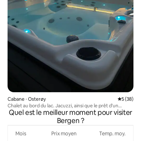
Cabane ⋅ Osterøy
Évaluation
5 (38)
Chalet au bord du lac. Jacuzzi, ainsi que le prêt d'un
Quel est le meilleur moment pour visiter
bateau en saison
Bergen ?
Mois
Prix moyen
Temp. moy.