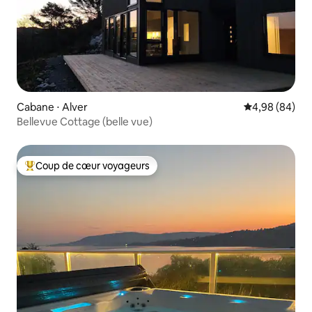
Cabane ⋅ Alver
Évaluation mo
4,98 (84)
Bellevue Cottage (belle vue)
Coup de cœur voyageurs
Coups de cœur voyageurs les plus appréciés