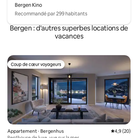
Bergen Kino
Recommandé par 299 habitants
Bergen : d'autres superbes locations de
vacances
Coup de cœur voyageurs
Coup de cœur voyageurs
Appartement ⋅ Bergenhus
Évaluation m
4,9 (20)
Penthouse de luxe, vue sur la mer