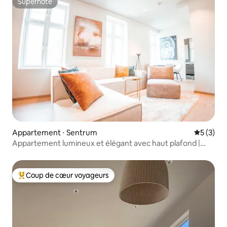
Superhôte
Superhôte
Appartement ⋅ Sentrum
Évaluatio
5 (3)
Appartement lumineux et élégant avec haut plafond |
Centre-ville calme
Coup de cœur voyageurs
Coups de cœur voyageurs les plus appréciés