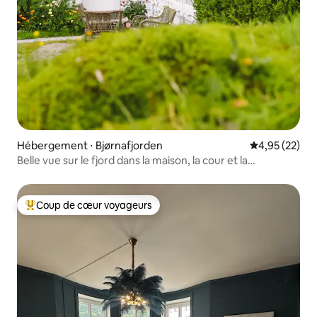
Hébergement ⋅ Bjørnafjorden
Évaluation mo
4,95 (22)
Belle vue sur le fjord dans la maison, la cour et la
boulangerie des années 1800
Coup de cœur voyageurs
Coups de cœur voyageurs les plus appréciés