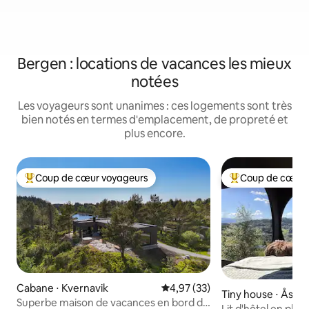
Bergen : locations de vacances les mieux
notées
Les voyageurs sont unanimes : ces logements sont très
bien notés en termes d'emplacement, de propreté et
plus encore.
Coup de cœur voyageurs
Coup de cœur 
Coups de cœur voyageurs les plus appréciés
Coups de cœur vo
Cabane ⋅ Kvernavik
Évaluation moyenne sur la base
4,97 (33)
Tiny house ⋅ Åsan
Superbe maison de vacances en bord de
Lit d'hôtel en plei