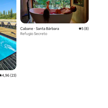
Cabane ⋅ Santa Bárbara
Évaluation moyenn
5 (8)
Refugio Secreto
Évaluation moyenne sur la base de 23 commentaires : 4,96 sur 5
4,96 (23)
taires : 4,99 sur 5