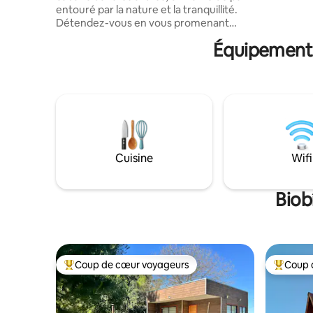
entouré par la nature et la tranquillité.
toilette et d
Détendez-vous en vous promenant
Maps : "D
parmi les arbres ou en vous
Équipements 
rafraîchissant dans l'estuaire qui traverse
la campagne. C'est un endroit parfait
pour les couples ou les voyages de
déconnexion. Il dispose d'un lit double,
du WiFi, d'une cuisine entièrement
équipée et d'un balcon avec vue sur le
vignoble. À seulement 7 minutes en
voiture de la Plaza de Quillón et à
10 minutes de la lagune Avendaño.
Cuisine
Wifi
Profitez du confort et de la nature lors
de votre prochaine escapade !
Biob
Coup de cœur voyageurs
Coup 
Coups de cœur voyageurs les plus appréciés
Coups de