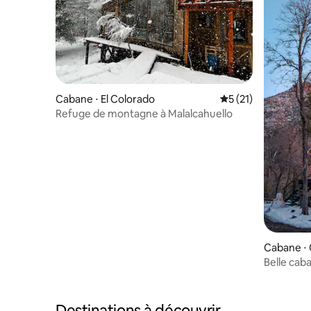
Cabane ⋅ El Colorado
Évaluation moyenne
5 (21)
Refuge de montagne à Malalcahuello
Cabane ⋅ 
Belle cab
Destinations à découvrir