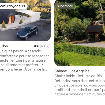
 cœur voyageurs
Superhôte
 cœur voyageurs
Superhôte
illón
Évaluation moyenne sur la base de 58 commen
4,97 (58)
elques pas de la cascade
onfortable pour se reposer et
ecter, entouré par la nature.
 se détendre et profiter. 📍
t privilégié : À 5 min de la
Cabane ⋅ Los Ángeles
ud et 15 min de Cabrero. À
Chalet Roble - Refugio del Río
00 m de la rivière Itata et de la
Détendez-vous dans cette es
unique et paisible, où vous pou
ir conditionné (chaud/froid). ✅
 sur la base de 16 commentaires : 5 sur 5
profiter d'un endroit entouré pa
s : micro-ondes, minibar, grill,
nature à moins de 10 minutes d
, thermos électrique, cuisinière
Angeles. Vous pourrez profiter d'un
alle à manger en plein air. ✅
environnement entouré d'arbr
, linge de maison et articles de