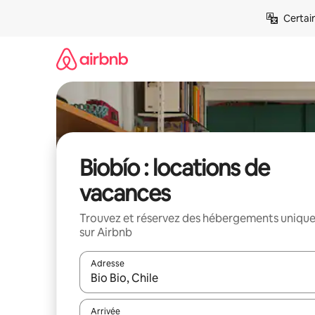
Aller
Certai
directement
au
contenu
Biobío : locations de
vacances
Trouvez et réservez des hébergements uniqu
sur Airbnb
Adresse
Lorsque les résultats s'affichent, utilisez les flèc
Arrivée