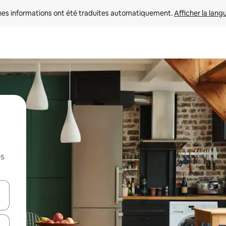
nes informations ont été traduites automatiquement. 
Afficher la lang
es
hes vers le haut et vers le bas pour les parcourir ou en appuyant et en fai