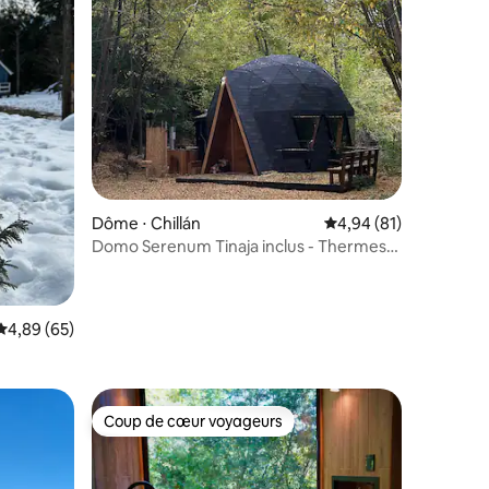
Dôme ⋅ Chillán
Évaluation moyenne su
4,94 (81)
Domo Serenum Tinaja inclus - Thermes
de Chillán
mmentaires : 5 sur 5
Évaluation moyenne sur la base de 65 commentaires : 4,89 sur 5
4,89 (65)
Coup de cœur voyageurs
Coup de cœur voyageurs