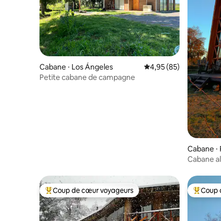
Cabane ⋅ Los Ángeles
Évaluation moyenne sur
4,95 (85)
Petite cabane de campagne
Cabane ⋅ 
Cabane al
Coup de cœur voyageurs
Coup 
Coups de cœur voyageurs les plus appréciés
Coups de