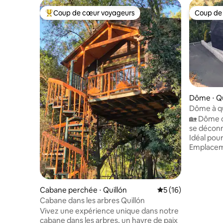
Coup de cœur voyageurs
Coup de
Coups de cœur voyageurs les plus appréciés
Coup de
Dôme ⋅ Qu
Dôme à qu
🏡 Dôme c
se déconn
Idéal pour
Emplacemen
route 5 s
moins de 4
cascade. ✨ Comprend : ✅ Wi-Fi 5G et
2,4G. ✅ A
Cabane perchée ⋅ Quillón
Évaluation moyenne
5 (16)
Équipement
Cabane dans les arbres Quillón
bouilloire
Vivez une expérience unique dans notre
à gaz et s
cabane dans les arbres, un havre de paix
Serviettes