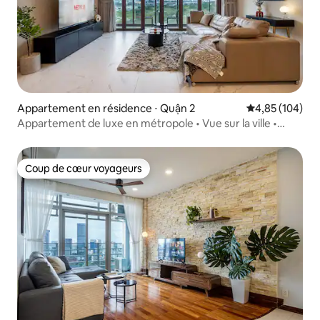
Appartement en résidence ⋅ Quận 2
Évaluation moy
4,85 (104)
Appartement de luxe en métropole • Vue sur la ville •
Piscine et salle de sport
Coup de cœur voyageurs
Coup de cœur voyageurs