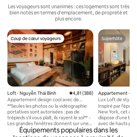
Les voyageurs sont unanimes : ces logements sont très
bien notés en termes d'emplacement, de propreté et
plus encore.
Coup de cœur voyageurs
Superhôte
Coup de cœur voyageurs
Superhôte
Loft ⋅ Nguyễn Thái Bình
Évaluation moyenne sur la base 
4,81 (388)
Appartement ⋅ Qu
Appartement design cool avec de
Lux Loft de style 
superbes détails rétro
Nguyen Hue par 
**Seules les photos ou la vidéographie
Inspiré par l'époq
portatives sont autorisées : pas de
New York, cet app
trépieds s'il vous plaît, ils rayent le sol** -
dispose d'une bell
Les grandes fenêtres donnent sur une
avec de hauts plaf
Équipements populaires dans les
rue bordée d'arbres tamarin et sur
meubles classique
l'architecture de l'époque coloniale
d'œuvres d'art s