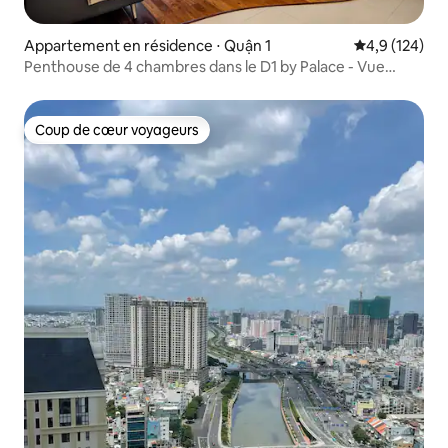
Appartement en résidence ⋅ Quận 1
Évaluation mo
4,9 (124)
Penthouse de 4 chambres dans le D1 by Palace - Vue
Bitexco
Coup de cœur voyageurs
Coup de cœur voyageurs