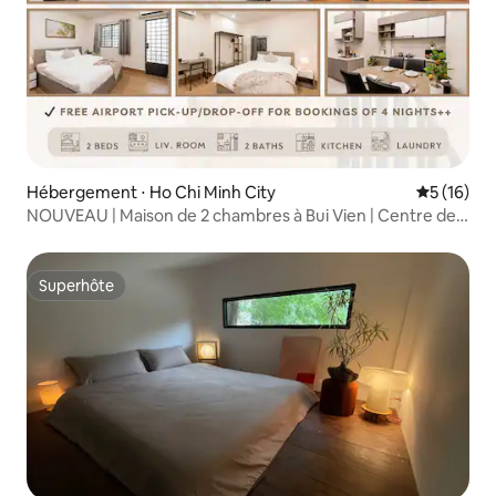
Hébergement ⋅ Ho Chi Minh City
Évaluation
5 (16)
NOUVEAU | Maison de 2 chambres à Bui Vien | Centre de
Saïgon D1
Superhôte
Superhôte