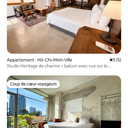
Appartement ⋅ Hô-Chi-Minh-Ville
Évaluatio
5 (5)
Studio Heritage de charme + balcon avec vue sur le
centre-ville
Coup de cœur voyageurs
Coup de cœur voyageurs