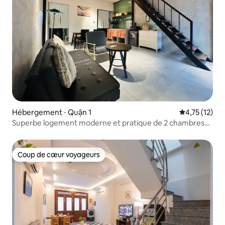
Hébergement ⋅ Quận 1
Évaluation mo
4,75 (12)
Superbe logement moderne et pratique de 2 chambres
en plein cœur de Saïgon
Coup de cœur voyageurs
Coup de cœur voyageurs