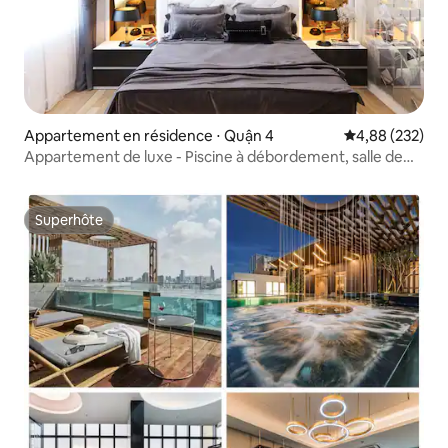
Appartement en résidence ⋅ Quận 4
Évaluation moy
4,88 (232)
Appartement de luxe - Piscine à débordement, salle de
sport, à 3 min du centre
Superhôte
Superhôte