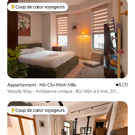
Coup de cœur voyageurs
Coups de cœur voyageurs les plus appréciés
Appartement ⋅ Hô-Chi-Minh-Ville
Évaluatio
5 (7)
Woody Stay - Ambiance unique • Bùi Viện à 6 min, D1
Central
Coup de cœur voyageurs
Coups de cœur voyageurs les plus appréciés