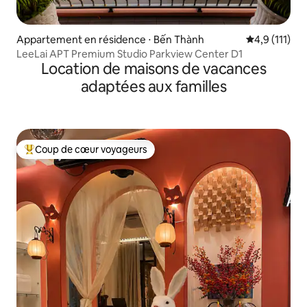
Appartement en résidence ⋅ Bến Thành
Évaluation m
4,9 (111)
LeeLai APT Premium Studio Parkview Center D1
Location de maisons de vacances
adaptées aux familles
Coup de cœur voyageurs
Coups de cœur voyageurs les plus appréciés