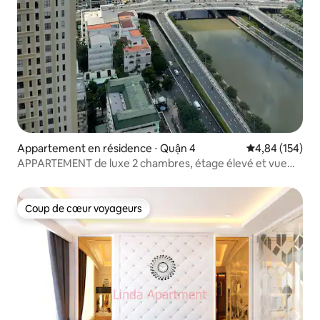
Appartement en résidence ⋅ Quận 4
Évaluation moy
4,84 (154)
APPARTEMENT de luxe 2 chambres, étage élevé et vue
sur la rivière, salle de sport gratuite
Coup de cœur voyageurs
Coup de cœur voyageurs