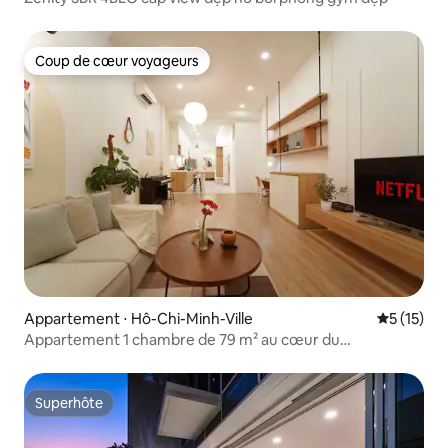
Coup de cœur voyageurs
Coup de cœur voyageurs
Appartement ⋅ Hô-Chi-Minh-Ville
Évaluation
5 (15)
Appartement 1 chambre de 79 m² au cœur du
1er arrondissement – paisible
Superhôte
Superhôte