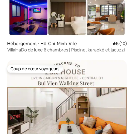
Hébergement ⋅ Hô-Chi-Minh-Ville
Évaluation
5 (10)
VillaHaDo de luxe 6 chambres | Piscine, karaoké et jacuzzi
Coup de cœur voyageurs
Coup de cœur voyageurs