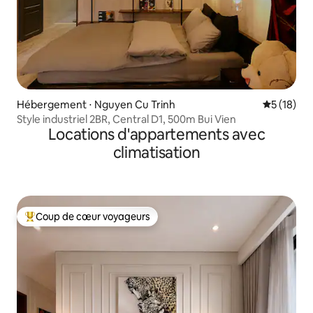
Hébergement ⋅ Nguyen Cu Trinh
Évaluation
5 (18)
Style industriel 2BR, Central D1, 500m Bui Vien
Locations d'appartements avec
climatisation
Coup de cœur voyageurs
Coups de cœur voyageurs les plus appréciés