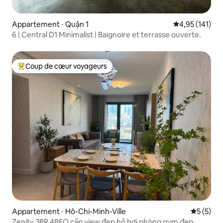
Appartement ⋅ Quận 1
Évaluation moy
4,95 (141)
6 | Central D1 Minimalist | Baignoire et terrasse ouverte.
Coup de cœur voyageurs
Coups de cœur voyageurs les plus appréciés
Appartement ⋅ Hô-Chi-Minh-Ville
Évaluatio
5 (5)
Zenity 3BR 4BEO cấp view đẹp hồ bơi phòng gym đẹp