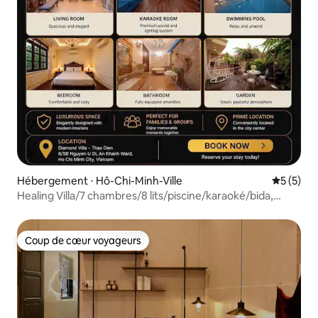
Hébergement ⋅ Hô-Chi-Minh-Ville
Évaluatio
5 (5)
Healing Villa/7 chambres/8 lits/piscine/karaoké/bida,
barbecue
Coup de cœur voyageurs
Coup de cœur voyageurs