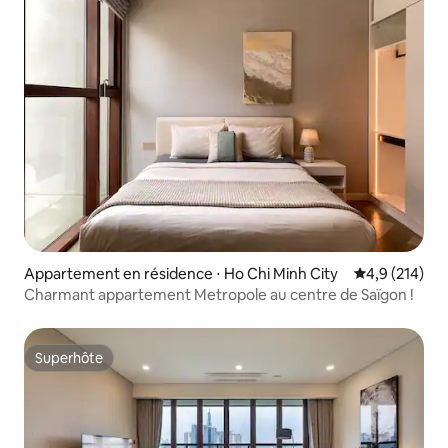
Appartement en résidence ⋅ Ho Chi Minh City
Évaluation mo
4,9 (214)
Charmant appartement Metropole au centre de Saïgon !
Superhôte
Superhôte