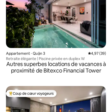
Appartement ⋅ Quận 3
Évaluation mo
4,97 (39)
Retraite élégante | Piscine privée en duplex W
Autres superbes locations de vacances à
proximité de Bitexco Financial Tower
Coup de cœur voyageurs
Coups de cœur voyageurs les plus appréciés