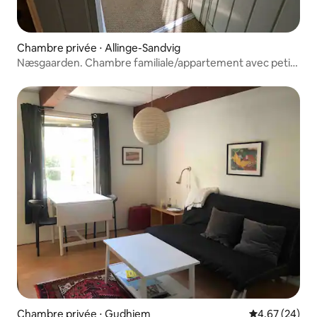
Chambre privée ⋅ Allinge-Sandvig
Næsgaarden. Chambre familiale/appartement avec petit
déjeuner
Chambre privée ⋅ Gudhjem
Évaluation mo
4,67 (24)