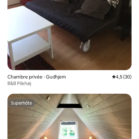
Chambre privée ⋅ Gudhjem
Évaluation m
4,5 (30)
B&B Pilehøj
Superhôte
Superhôte