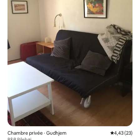
Chambre privée ⋅ Gudhjem
Évaluation mo
4,43 (23)
B&B Pilehøj