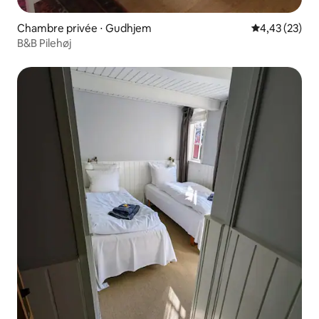
Chambre privée ⋅ Gudhjem
Évaluation mo
4,43 (23)
B&B Pilehøj