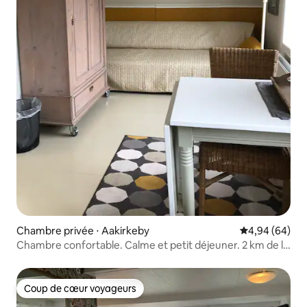
Chambre privée ⋅ Aakirkeby
Évaluation mo
4,94 (64)
Chambre confortable. Calme et petit déjeuner. 2 km de la
côte.
Coup de cœur voyageurs
Coup de cœur voyageurs