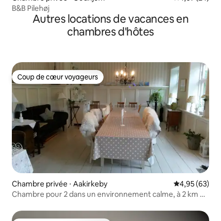
B&B Pilehøj
Autres locations de vacances en
chambres d'hôtes
Coup de cœur voyageurs
Coup de cœur voyageurs
Chambre privée ⋅ Aakirkeby
Évaluation mo
4,95 (63)
Chambre pour 2 dans un environnement calme, à 2 km de
la plage