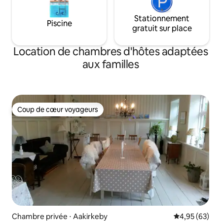
Stationnement
Piscine
gratuit sur place
Location de chambres d'hôtes adaptées
aux familles
Coup de cœur voyageurs
Coup de cœur voyageurs
Chambre privée ⋅ Aakirkeby
Évaluation mo
4,95 (63)