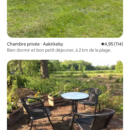
Chambre privée ⋅ Aakirkeby
Évaluation moy
4,95 (114)
Bien dormir et bon petit déjeuner, à 2 km de la plage.