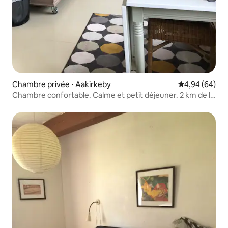
Chambre privée ⋅ Aakirkeby
Évaluation mo
4,94 (64)
Chambre confortable. Calme et petit déjeuner. 2 km de la
côte.