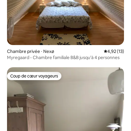
Chambre privée ⋅ Nexø
Évaluation mo
4,92 (13)
Myregaard - Chambre familiale B&B jusqu'à 4 personnes
Coup de cœur voyageurs
Coup de cœur voyageurs