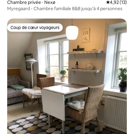
Chambre privée ⋅ Nexø
Évaluation mo
4,92 (13)
Myregaard - Chambre familiale B&B jusqu'à 4 personnes
Coup de cœur voyageurs
Coup de cœur voyageurs