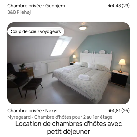
Chambre privée ⋅ Gudhjem
Évaluation mo
4,43 (23)
B&B Pilehøj
Coup de cœur voyageurs
Coup de cœur voyageurs
Chambre privée ⋅ Nexø
Évaluation mo
4,81 (26)
Myregaard - Chambre d'hôtes pour 2 au 1er étage
Location de chambres d'hôtes avec
petit déjeuner