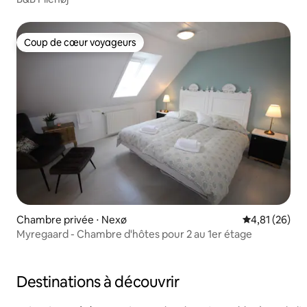
Coup de cœur voyageurs
Coup de cœur voyageurs
Chambre privée ⋅ Nexø
Évaluation mo
4,81 (26)
Myregaard - Chambre d'hôtes pour 2 au 1er étage
Destinations à découvrir