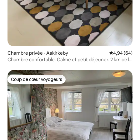
Chambre privée ⋅ Aakirkeby
Évaluation mo
4,94 (64)
Chambre confortable. Calme et petit déjeuner. 2 km de la
côte.
Coup de cœur voyageurs
Coup de cœur voyageurs