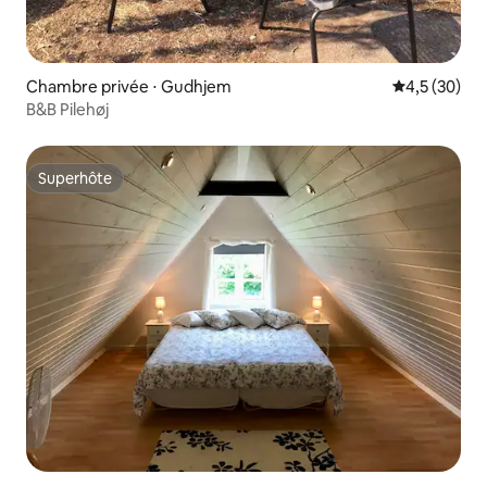
Chambre privée ⋅ Gudhjem
Évaluation m
4,5 (30)
B&B Pilehøj
Superhôte
Superhôte