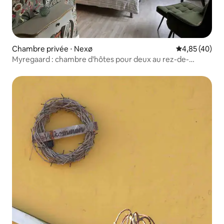
Chambre privée ⋅ Nexø
Évaluation mo
4,85 (40)
Myregaard : chambre d'hôtes pour deux au rez-de-
chaussée