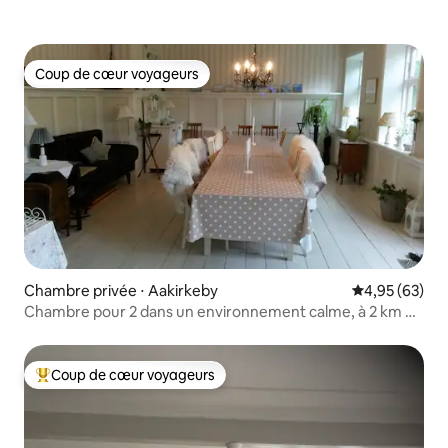
Coup de cœur voyageurs
Coup de cœur voyageurs
Chambre privée ⋅ Aakirkeby
Évaluation mo
4,95 (63)
Chambre pour 2 dans un environnement calme, à 2 km de
la plage
Coup de cœur voyageurs
Coups de cœur voyageurs les plus appréciés