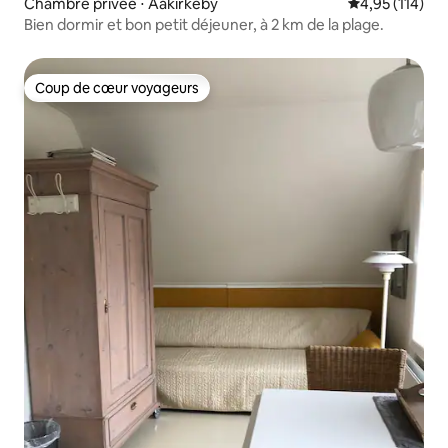
Chambre privée ⋅ Aakirkeby
Évaluation moy
4,95 (114)
Bien dormir et bon petit déjeuner, à 2 km de la plage.
Coup de cœur voyageurs
Coup de cœur voyageurs