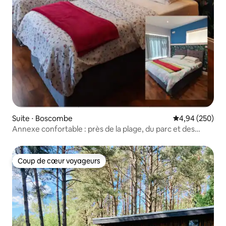
Suite ⋅ Boscombe
Évaluation moy
4,94 (250)
Annexe confortable : près de la plage, du parc et des
courts de tennis
Coup de cœur voyageurs
Coup de cœur voyageurs