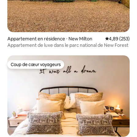
Appartement en résidence ⋅ New Milton
Évaluation moy
4,89 (253)
Appartement de luxe dans le parc national de New Forest
Coup de cœur voyageurs
Coup de cœur voyageurs