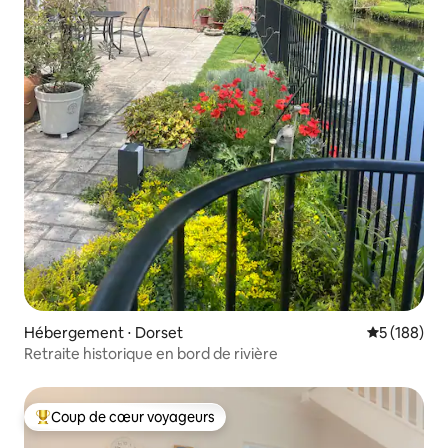
Hébergement ⋅ Dorset
Évaluation 
5 (188)
Retraite historique en bord de rivière
Coup de cœur voyageurs
Coups de cœur voyageurs les plus appréciés