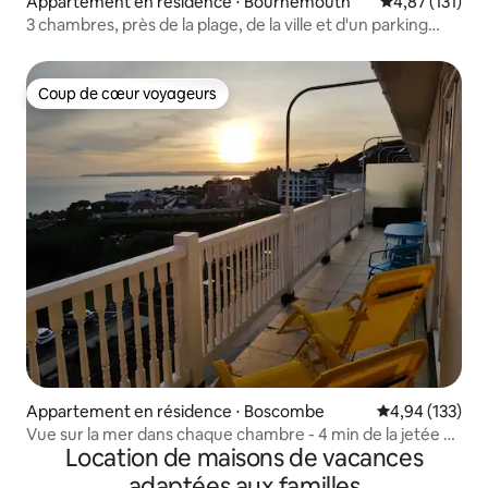
Appartement en résidence ⋅ Bournemouth
Évaluation moy
4,87 (131)
3 chambres, près de la plage, de la ville et d'un parking
privé
Coup de cœur voyageurs
Coup de cœur voyageurs
Appartement en résidence ⋅ Boscombe
Évaluation moy
4,94 (133)
Vue sur la mer dans chaque chambre - 4 min de la jetée et
Location de maisons de vacances
de la plage de Boscombe
adaptées aux familles