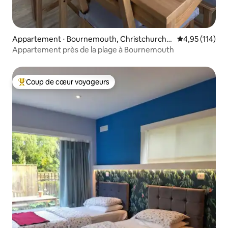
Appartement ⋅ Bournemouth, Christchurch a
Évaluation moy
4,95 (114)
nd Poole
Appartement près de la plage à Bournemouth
Coup de cœur voyageurs
Coups de cœur voyageurs les plus appréciés