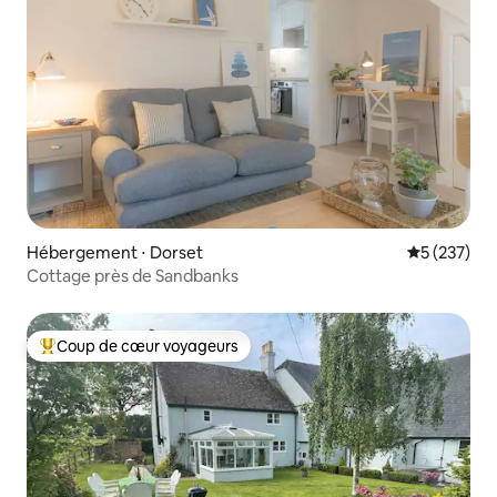
Hébergement ⋅ Dorset
Évaluation 
5 (237)
Cottage près de Sandbanks
Coup de cœur voyageurs
Coups de cœur voyageurs les plus appréciés