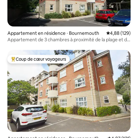
Appartement en résidence ⋅ Bournemouth
Évaluation moy
4,88 (129)
Appartement de 3 chambres à proximité de la plage et du
centre-ville
Coup de cœur voyageurs
Coups de cœur voyageurs les plus appréciés