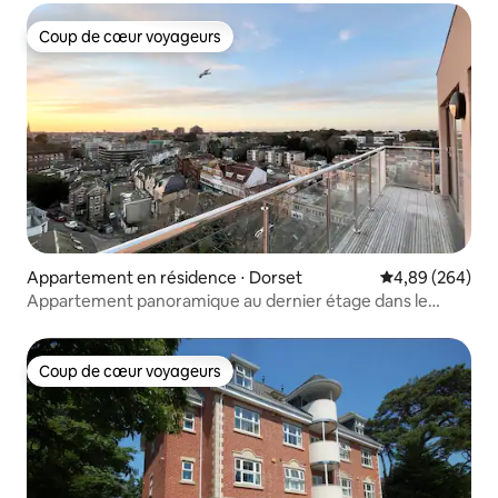
Coup de cœur voyageurs
Coup de cœur voyageurs
Appartement en résidence ⋅ Dorset
Évaluation moy
4,89 (264)
Appartement panoramique au dernier étage dans le
centre-ville avec parking
Coup de cœur voyageurs
Coup de cœur voyageurs