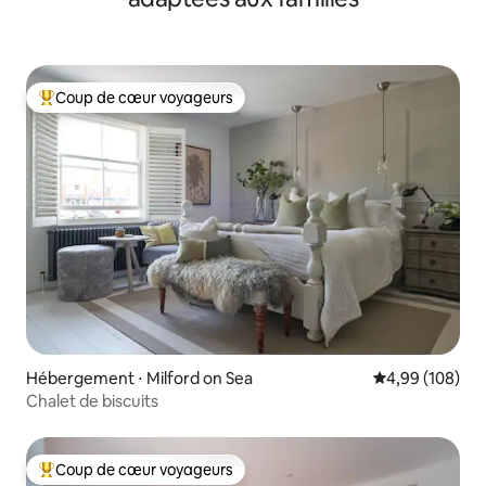
Coup de cœur voyageurs
Coups de cœur voyageurs les plus appréciés
Hébergement ⋅ Milford on Sea
Évaluation moy
4,99 (108)
Chalet de biscuits
Coup de cœur voyageurs
Coups de cœur voyageurs les plus appréciés