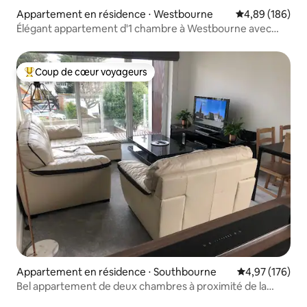
Appartement en résidence ⋅ Westbourne
Évaluation moy
4,89 (186)
Élégant appartement d'1 chambre à Westbourne avec
parking
Coup de cœur voyageurs
Coups de cœur voyageurs les plus appréciés
Appartement en résidence ⋅ Southbourne
Évaluation moy
4,97 (176)
Bel appartement de deux chambres à proximité de la
plage