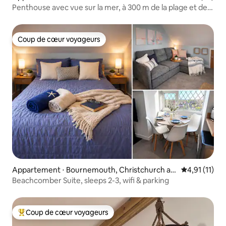
Penthouse avec vue sur la mer, à 300 m de la plage et de
Sandbanks
Coup de cœur voyageurs
Coup de cœur voyageurs
Appartement ⋅ Bournemouth, Christchurch an
Évaluation m
4,91 (11)
d Poole
Beachcomber Suite, sleeps 2-3, wifi & parking
Coup de cœur voyageurs
Coups de cœur voyageurs les plus appréciés