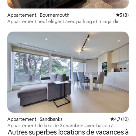
Appartement ⋅ Bournemouth
Évaluatio
5 (8)
Appartement neuf élégant avec parking et mini jardin
Appartement ⋅ Sandbanks
Évaluation m
4,7 (10)
Appartement de luxe de 2 chambres avec balcon à
Autres superbes locations de vacances à
Sandbanks