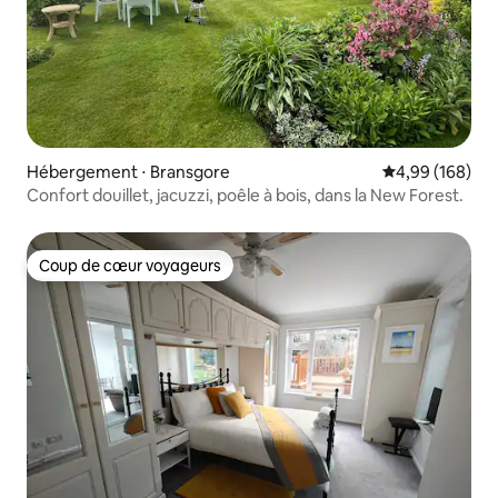
Hébergement ⋅ Bransgore
Évaluation moy
4,99 (168)
Confort douillet, jacuzzi, poêle à bois, dans la New Forest.
Coup de cœur voyageurs
Coup de cœur voyageurs