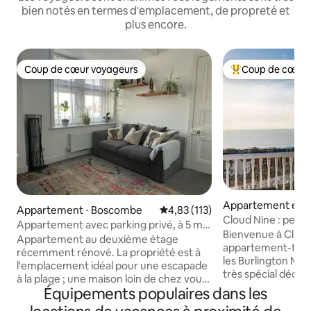
bien notés en termes d'emplacement, de propreté et
plus encore.
Coup de cœur voyageurs
Coup de cœur 
Coup de cœur voyageurs
Coups de cœur vo
Appartement en r
Appartement ⋅ Boscombe
Évaluation moyenne sur la base 
4,83 (113)
⋅ Boscombe
Cloud Nine : pent
Appartement avec parking privé, à 5 min
mer, 3 lits, 3 salles
Bienvenue à Cloud
à pied de la plage
Appartement au deuxième étage
appartement-terra
récemment rénové. La propriété est à
les Burlington Ma
l'emplacement idéal pour une escapade
très spécial décri
à la plage ; une maison loin de chez vous.
House and Gard
Équipements populaires dans les
À 2 minutes à pied de plusieurs
« époustouflant ». Ici, l'espace et la
kilomètres de plage de sable doré et de