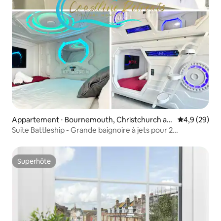
Appartement ⋅ Bournemouth, Christchurch an
Évaluation m
4,9 (29)
d Poole
Suite Battleship - Grande baignoire à jets pour 2
personnes/climatisation
Superhôte
Superhôte