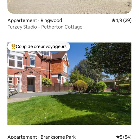
Appartement ⋅ Ringwood
Évaluation m
4,9 (29)
Furzey Studio – Petherton Cottage
Coup de cœur voyageurs
Coups de cœur voyageurs les plus appréciés
Appartement ⋅ Branksome Park
Évaluation
5 (54)