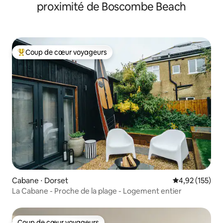
proximité de Boscombe Beach
Coup de cœur voyageurs
Coups de cœur voyageurs les plus appréciés
Cabane ⋅ Dorset
Évaluation moy
4,92 (155)
La Cabane - Proche de la plage - Logement entier
Coup de cœur voyageurs