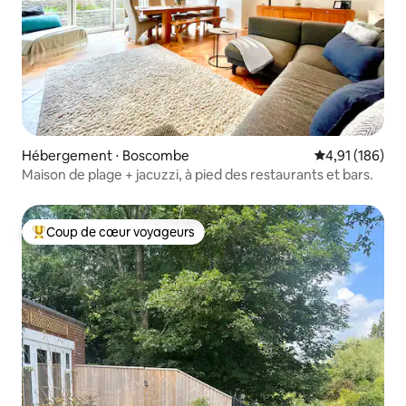
Hébergement ⋅ Boscombe
Évaluation moy
4,91 (186)
Maison de plage + jacuzzi, à pied des restaurants et bars.
Coup de cœur voyageurs
Coups de cœur voyageurs les plus appréciés