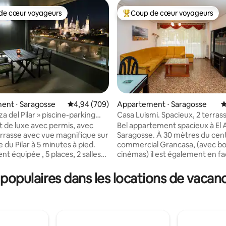
de cœur voyageurs
Coup de cœur voyageurs
 cœur voyageurs les plus appréciés
Coups de cœur voyageurs les p
ent ⋅ Saragosse
Évaluation moyenne sur la base de 709 commen
4,94 (709)
Appartement ⋅ Saragosse
É
za del Pilar » piscine-parking
Casa Luismi. Spacieux, 2 terras
 la base de 107 commentaires : 4,97 sur 5
Garage
de luxe avec permis, avec
Bel appartement spacieux à El 
rrasse avec vue magnifique sur
Saragosse. À 30 mètres du cen
ue du Pilar à 5 minutes à pied.
commercial Grancasa, (avec bo
ée , 5 places, 2 salles
cinémas) il est également en f
t PARKING gratuit dans le
World Trade Center, (WTCZ) sé
bars et de restaurants très larg
opulaires dans les locations de vacanc
ts et piscine d'été. À côté, il y
satisfait tous les goûts), aquar
e de logement à
expo, parc de l'eau avec plage ar
ristique : VU-ZA-16-041
10 minutes du centre historique 
our les familles et les
en tramway qui s'arrête très p
es. Proche de tous les
taxis à côté. Train pour enfants