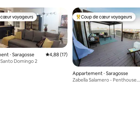
les moindres détails
 cœur voyageurs
Coup de cœur voyageurs
 cœur voyageurs
Coups de cœur voyageurs les p
ent ⋅ Saragosse
Évaluation moyenne sur la base de 17 comme
4,88 (17)
e Santo Domingo 2
Appartement ⋅ Saragosse
Zabella Salamero - Penthouse
spectaculaire dans le centre
 la base de 191 commentaires : 4,75 sur 5