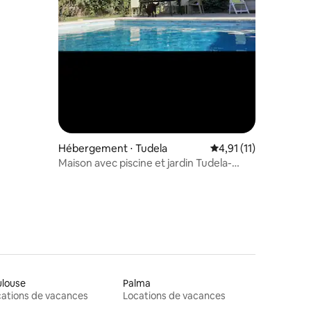
Hébergement ⋅ Tudela
Évaluation moyenne s
4,91 (11)
Maison avec piscine et jardin Tudela-
Bardenas
ulouse
Palma
ations de vacances
Locations de vacances