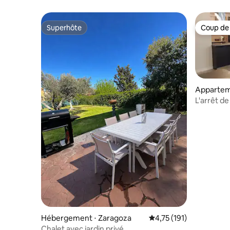
Superhôte
Coup de
Superhôte
Coup de
Appartem
L'arrêt d
Hébergement ⋅ Zaragoza
Évaluation moyenne sur
4,75 (191)
Chalet avec jardin privé