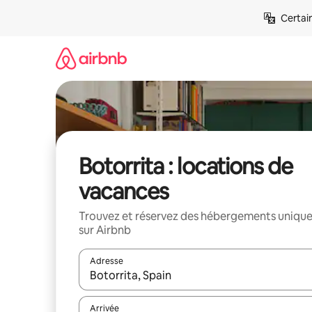
Aller
Certai
directement
au
contenu
Botorrita : locations de
vacances
Trouvez et réservez des hébergements uniqu
sur Airbnb
Adresse
Lorsque les résultats s'affichent, utilisez les flèc
Arrivée