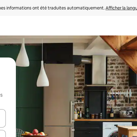
nes informations ont été traduites automatiquement. 
Afficher la lang
es
hes vers le haut et vers le bas pour les parcourir ou en appuyant et en fai