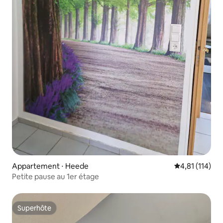
Appartement ⋅ Heede
Évaluation moy
4,81 (114)
Petite pause au 1er étage
Superhôte
Superhôte