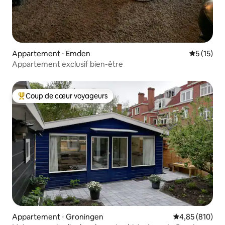
Appartement ⋅ Emden
Évaluation
5 (15)
Appartement exclusif bien-être
Coup de cœur voyageurs
Coups de cœur voyageurs les plus appréciés
Appartement ⋅ Groningen
Évaluation moy
4,85 (810)