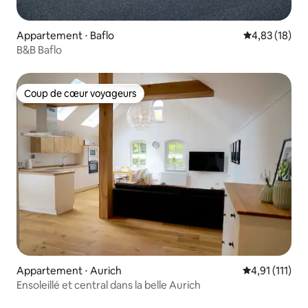
Appartement ⋅ Baflo
Évaluation mo
4,83 (18)
B&B Baflo
Coup de cœur voyageurs
Coup de cœur voyageurs
Appartement ⋅ Aurich
Évaluation mo
4,91 (111)
Ensoleillé et central dans la belle Aurich