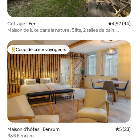
Cottage ⋅ Een
Évaluation mo
4,97 (94)
Maison de luxe dans la nature, 5 lits, 2 salles de bain,
détente totale
Coup de cœur voyageurs
Coups de cœur voyageurs les plus appréciés
Maison d'hôtes ⋅ Eenrum
Évaluation
5 (23)
B&B Eenrum