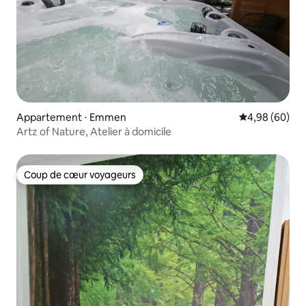
Appartement ⋅ Emmen
Évaluation mo
4,98 (60)
Artz of Nature, Atelier à domicile
Coup de cœur voyageurs
Coup de cœur voyageurs