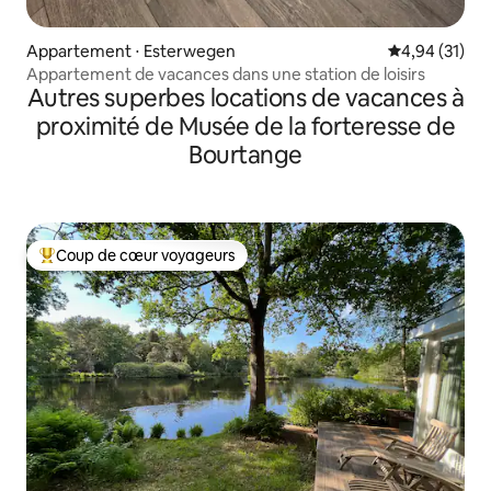
Appartement ⋅ Esterwegen
Évaluation mo
4,94 (31)
Appartement de vacances dans une station de loisirs
Autres superbes locations de vacances à
proximité de Musée de la forteresse de
Bourtange
Coup de cœur voyageurs
Coups de cœur voyageurs les plus appréciés