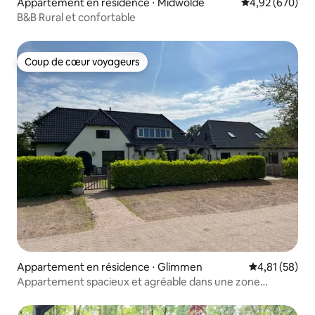
Appartement en résidence ⋅ Midwolde
Évaluation moy
4,92 (670)
B&B Rural et confortable
Coup de cœur voyageurs
Coup de cœur voyageurs
Appartement en résidence ⋅ Glimmen
Évaluation mo
4,81 (58)
Appartement spacieux et agréable dans une zone
boisée !