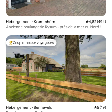
Hébergement ⋅ Krummhörn
Évaluation moy
4,82 (494)
Ancienne boulangerie Rysum - près de la mer du Nord !
Monument à la construction !
Coup de cœur voyageurs
Coups de cœur voyageurs les plus appréciés
Hébergement ⋅ Benneveld
Évaluation
5 (19)