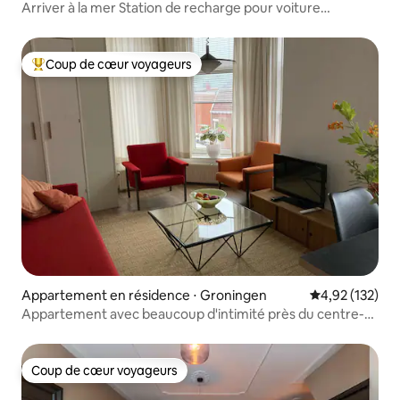
Arriver à la mer Station de recharge pour voiture
électrique
Coup de cœur voyageurs
Coups de cœur voyageurs les plus appréciés
Appartement en résidence ⋅ Groningen
Évaluation moy
4,92 (132)
Appartement avec beaucoup d'intimité près du centre-
ville
Coup de cœur voyageurs
Coup de cœur voyageurs