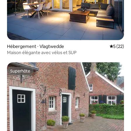
Hébergement ⋅ Vlagtwedde
Évaluation
5 (22)
Maison élégante avec vélos et SUP
Superhôte
Superhôte