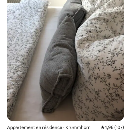
Appartement en résidence ⋅ Krummhörn
Évaluation moy
4,96 (107)