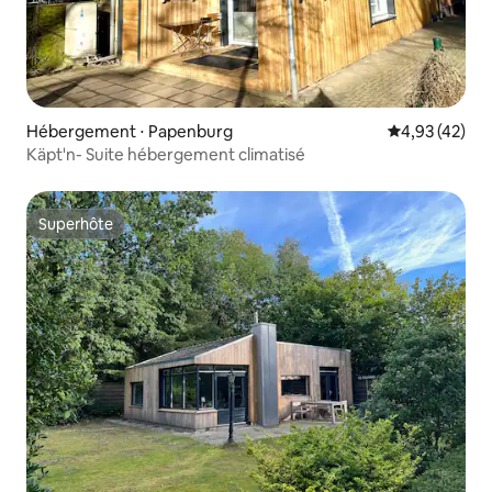
Hébergement ⋅ Papenburg
Évaluation mo
4,93 (42)
Käpt'n- Suite hébergement climatisé
Superhôte
Superhôte