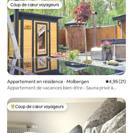
Coup de cœur voyageurs
Coup de cœur voyageurs
Appartement en résidence ⋅ Molbergen
Évaluation mo
4,95 (21)
Appartement de vacances bien-être - Sauna privé à
réserver
Coup de cœur voyageurs
Coups de cœur voyageurs les plus appréciés