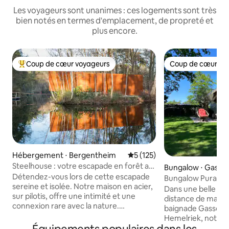
Les voyageurs sont unanimes : ces logements sont très
bien notés en termes d'emplacement, de propreté et
plus encore.
Coup de cœur voyageurs
Coup de cœur vo
Coups de cœur voyageurs les plus appréciés
Coup de cœur vo
Hébergement ⋅ Bergentheim
Évaluation moyenne sur la ba
5 (125)
Steelhouse : votre escapade en forêt au
Bungalow ⋅ Gassel
bord du lac
Détendez-vous lors de cette escapade
Bungalow Pura Vid
sereine et isolée. Notre maison en acier,
une réserve natur
Dans une belle rés
sur pilotis, offre une intimité et une
distance de march
connexion rare avec la nature.
baignade Gasselter
Détendez-vous dans le sauna pour une
Hemelriek, notre 
retraite paisible. À son point culminant
récemment modern