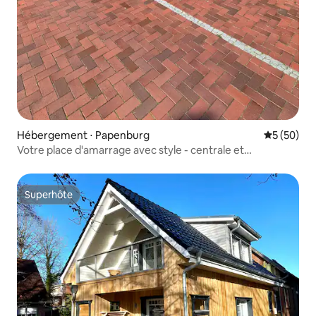
Hébergement ⋅ Papenburg
Évaluation
5 (50)
Votre place d'amarrage avec style - centrale et
charmante
Superhôte
Superhôte