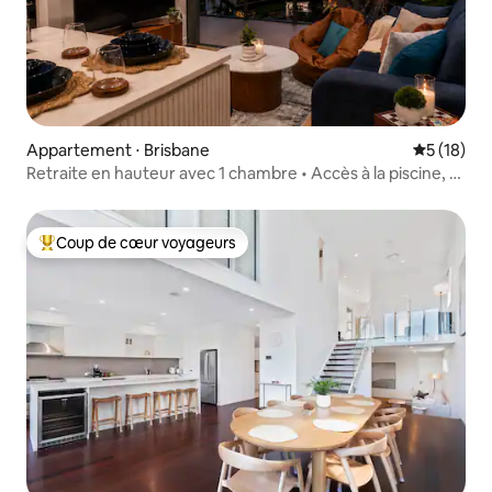
Appartement ⋅ Brisbane
Évaluation
5 (18)
Retraite en hauteur avec 1 chambre • Accès à la piscine, à
la salle de sport et au sauna
Coup de cœur voyageurs
Coups de cœur voyageurs les plus appréciés