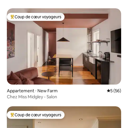
Coup de cœur voyageurs
Coups de cœur voyageurs les plus appréciés
Appartement ⋅ New Farm
Évaluation
5 (56)
Chez Miss Midgley - Salon
Coup de cœur voyageurs
Coups de cœur voyageurs les plus appréciés