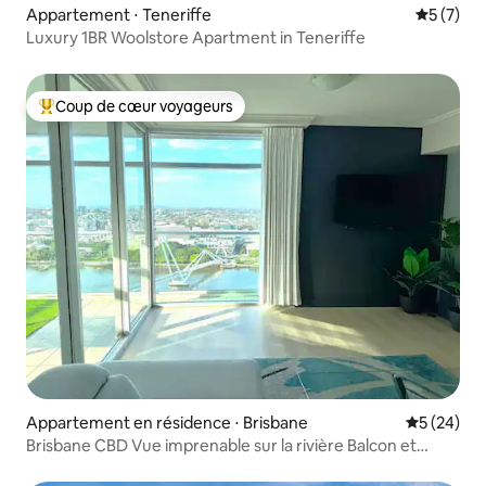
Appartement ⋅ Teneriffe
Évaluatio
5 (7)
Luxury 1BR Woolstore Apartment in Teneriffe
Coup de cœur voyageurs
Coups de cœur voyageurs les plus appréciés
Appartement en résidence ⋅ Brisbane
Évaluation
5 (24)
Brisbane CBD Vue imprenable sur la rivière Balcon et
parking