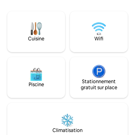
cafés de Sirromet, profitez d'une
appartement d'u
escapade qui a tout pour plaire. Laissez-
entièrement équip
vous séduire par un design moderne,
supérieurs des Q
avec un lit Queen Size somptueux
Residences. Votre famille sera proche de
donnant sur un lagon. Réveillez-vous au
tout lorsque vous
son de la nature et de la lumière du soleil
logement central. Profitez d'un accè
filtrant à travers les arbres. Faites-vous
aux installations 
Cuisine
Wifi
plaisir en vous immergeant dans un
aux résidents aux 
grand bain situé dans une cour de jardin
notamment la piscin
tout en vous débarrassant du stress.
terrasse extérieure
Stationnement
Piscine
gratuit sur place
Climatisation