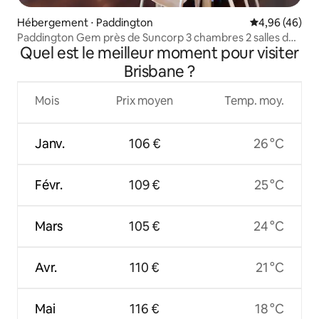
Hébergement ⋅ Paddington
Évaluation mo
4,96 (46)
Paddington Gem près de Suncorp 3 chambres 2 salles de
Quel est le meilleur moment pour visiter
bain
Brisbane ?
Mois
Prix moyen
Temp. moy.
Janv.
106 €
26 °C
Févr.
109 €
25 °C
Mars
105 €
24 °C
Avr.
110 €
21 °C
Mai
116 €
18 °C