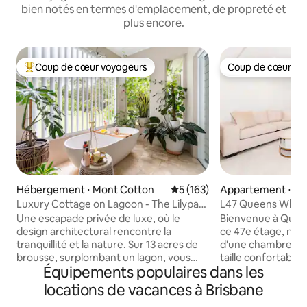
bien notés en termes d'emplacement, de propreté et
plus encore.
Coup de cœur voyageurs
Coup de cœur vo
Coups de cœur voyageurs les plus appréciés
Coup de cœur vo
Hébergement ⋅ Mont Cotton
Évaluation moyenne sur la ba
5 (163)
Appartement ⋅ Br
Luxury Cottage on Lagoon - The Lilypad
L47 Queens Wharf
@ Mt Cotton (Cottage de luxe sur le
Appartement
Une escapade privée de luxe, où le
Bienvenue à Quee
lagon)
design architectural rencontre la
ce 47e étage, no
tranquillité et la nature. Sur 13 acres de
d'une chambre et 
brousse, surplombant un lagon, vous
taille confortable. Réveillez-vous avec
Équipements populaires dans les
vous détendez dans un mélange de luxe
une vue panoramiq
et de confort. Un havre de paix caché, à
souffle sur le Sout
locations de vacances à Brisbane
quelques minutes du vignoble et des
d'horizon de Brisb