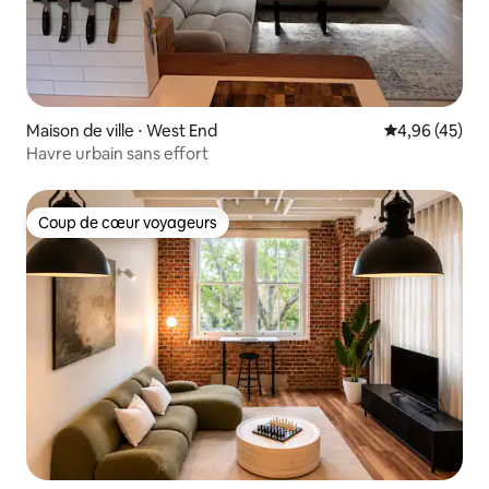
Maison de ville ⋅ West End
Évaluation mo
4,96 (45)
Havre urbain sans effort
Coup de cœur voyageurs
Coup de cœur voyageurs