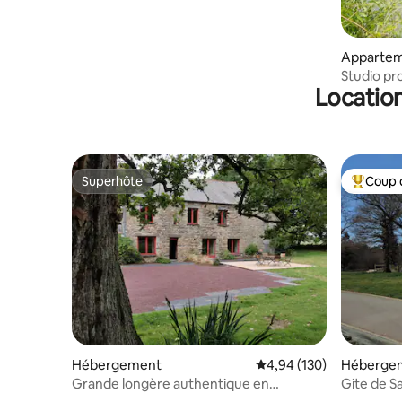
Appartem
Studio pr
Location
l’été.
Superhôte
Coup 
Superhôte
Coups de
Hébergement
Évaluation moyenne sur 
4,94 (130)
Héberge
Grande longère authentique en
Gite de S
Brocéliande