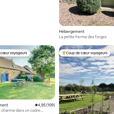
Hébergement
La petite Ferme des forges
 cœur voyageurs
Coup de cœur voyageurs
 cœur voyageurs
Coups de cœur voyageurs les p
la base de 263 commentaires : 4,99 sur 5
ment
Évaluation moyenne sur la base de 109 commen
4,95 (109)
e charme dans un cadre