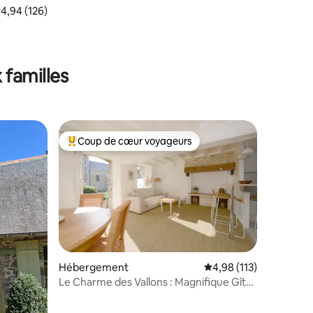
valuation moyenne sur la base de 126 commentaires : 4,94 sur 5
4,94 (126)
taires : 4,89 sur 5
 familles
Coup de cœur voyageurs
lus appréciés
Coups de cœur voyageurs les plus appréciés
Hébergement
Évaluation moyenne sur
4,98 (113)
Le Charme des Vallons : Magnifique Gîte
ntaires : 4,99 sur 5
de charme