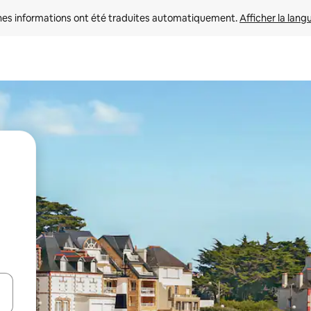
nes informations ont été traduites automatiquement. 
Afficher la lang
hes vers le haut et vers le bas pour les parcourir ou en appuyant et en fai