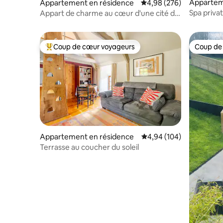
Appartem
Appartement en résidence
Évaluation moyenne sur 
4,98 (276)
Spa privat
Appart de charme au cœur d'une cité de
Brocélian
caractère
Coup de cœur voyageurs
Coup de
Coups de cœur voyageurs les plus appréciés
Coup de
Appartement en résidence
Évaluation moyenne sur 
4,94 (104)
Terrasse au coucher du soleil