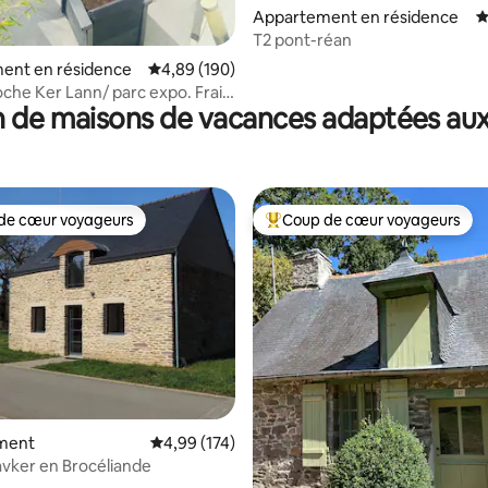
Appartement en résidence
É
T2 pont-réan
ent en résidence
Évaluation moyenne sur la base de 190 commen
4,89 (190)
oche Ker Lann/ parc expo. Frais
 de maisons de vacances adaptées aux
de cœur voyageurs
Coup de cœur voyageurs
 cœur voyageurs les plus appréciés
Coups de cœur voyageurs les p
la base de 130 commentaires : 4,94 sur 5
ment
Évaluation moyenne sur la base de 174 comme
4,99 (174)
avker en Brocéliande