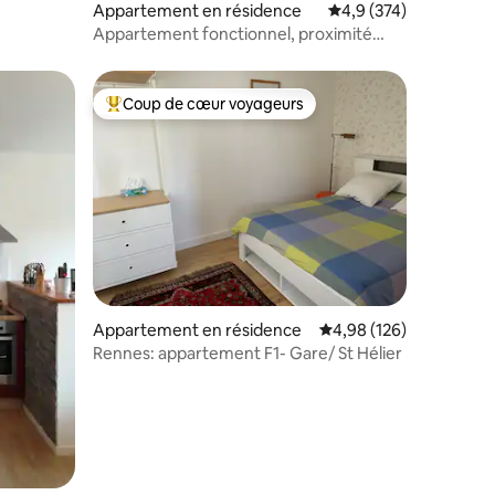
ntaires : 4,91 sur 5
Appartement en résidence
Évaluation moyenne su
4,9 (374)
Appartement fonctionnel, proximité
port de vannes
Coup de cœur voyageurs
Coups de cœur voyageurs les plus appréciés
Appartement en résidence
Évaluation moyenne sur
4,98 (126)
Rennes: appartement F1- Gare/ St Hélier