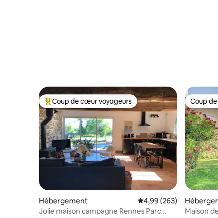
Coup de cœur voyageurs
Coup de
Coups de cœur voyageurs les plus appréciés
Coup de
Hébergement
Évaluation moyenne sur 
4,99 (263)
Héberge
Jolie maison campagne Rennes Parc
Maison d