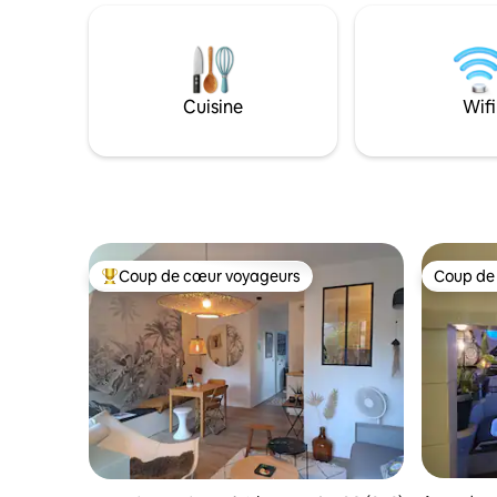
situe aus
campagne sans circulation. Avec pour
de Comper
seul bruit celui de la faune et,
c'est le l
occasionnellement, celui du tracteur qui
l'atmosph
travaille les champs. Le Hay Loft est bien
équipé avec WiFi et TV. Idéal pour
Cuisine
Wifi
2 personnes, mais il y a un canapé-lit
double.
Coup de cœur voyageurs
Coup de
Coups de cœur voyageurs les plus appréciés
Coup de