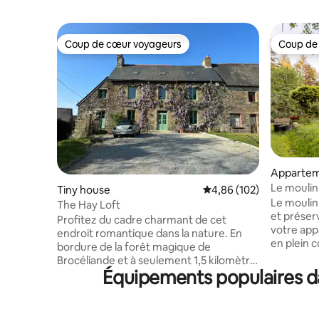
Coup de cœur voyageurs
Coup de
Coup de cœur voyageurs
Coup de
Apparte
Le moulin
Tiny house
Évaluation moyenne sur 
4,86 (102)
Le moulin
The Hay Loft
et préser
Profitez du cadre charmant de cet
votre app
endroit romantique dans la nature. En
en plein 
bordure de la forêt magique de
Brocélian
Brocéliande et à seulement 1,5 kilomètre
avec tout
Équipements populaires da
à pied du village de Neant-sur-Yvel.
gamme, vo
Également à seulement quelques
tombeau d
minutes à vélo de la piste cyclable de la
fontaine 
voie verte. Belles vues, entouré de