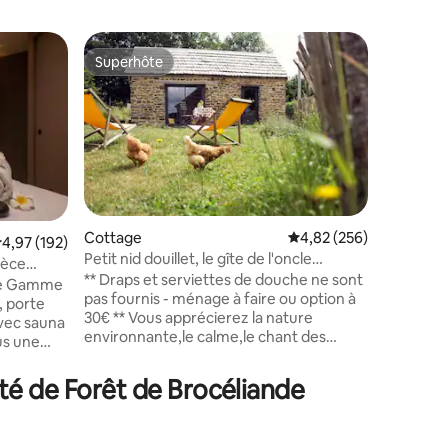
Héberge
Superhôte
Coup de
Superhôte
Coup de
Gîte de 
Paimpon
Le gîte d
maison in
spectacul
Vous êtes
à moins d
intérieur
mémoire 
bruit. Un
Cottage
Évaluation moyenne sur
4,82 (256)
ntaires : 4,92 sur 5
valuation moyenne sur la base de 192 commentaires : 4,97 sur 5
4,97 (192)
et une sa
Petit nid douillet, le gîte de l'oncle
ièce
jardin vo
Edmond
** Draps et serviettes de douche ne sont
 de Gamme
en teck 
pas fournis - ménage à faire ou option à
, porte
La petit
30€ ** Vous apprécierez la nature
avec sauna
rêves n'a
environnante,le calme,le chant des
oiseaux.Le gîte est au coeur d'un petit
e
hameau avec des voisins très
m² pour 2
té de Forêt de Brocéliande
sympathiques.C'est un endroit idéal pour
se ressourcer. Le gîte de l'oncle Edmond
 de
a été réhabilité en auto-construction
 étoilé •