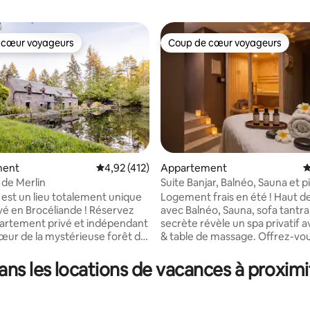
 cœur voyageurs
Coup de cœur voyageurs
 cœur voyageurs
Coup de cœur voyageurs
ment
Évaluation moyenne sur la base de 412 comme
4,92 (412)
Appartement
É
 de Merlin
Suite Banjar, Balnéo, Sauna et p
la base de 102 commentaires : 4,86 sur 5
secrète
 est un lieu totalement unique
Logement frais en été ! Haut
vé en Brocéliande ! Réservez
avec Balnéo, Sauna, sofa tantra
artement privé et indépendant
secrète révèle un spa privatif 
cœur de la mystérieuse forêt de
& table de massage. Offrez-vous une
de. Entièrement fait à neuf
parenthèse de détente dans c
es les prestations haut de
logement inspiré de Bali de 66 
ns les locations de vacances à proximi
us êtes à 5 min à pieds du
personnes. Tout confort : • Suite avec lit
e Merlin vous avez vue sur la
King Size (180x200), literie haut
de Jouvence. Le domaine se
gamme • Balnéo double avec ciel