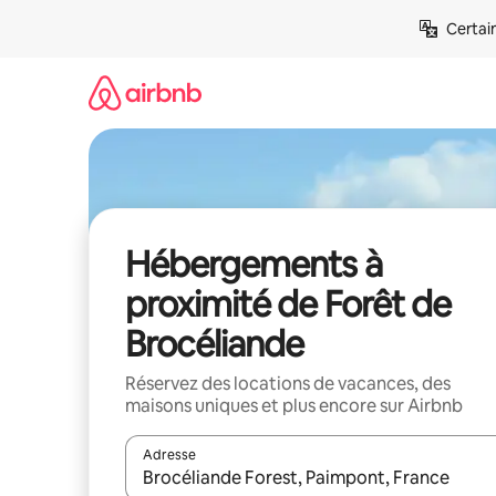
Aller
Certai
directement
au
contenu
Hébergements à
proximité de Forêt de
Brocéliande
Réservez des locations de vacances, des
maisons uniques et plus encore sur Airbnb
Adresse
Lorsque les résultats s'affichent, utilisez les flèc