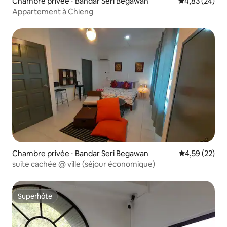
Chambre privée ⋅ Bandar Seri Begawan
Évaluation mo
4,83 (24)
Appartement à Chieng
Chambre privée ⋅ Bandar Seri Begawan
Évaluation mo
4,59 (22)
suite cachée @ ville (séjour économique)
Superhôte
Superhôte