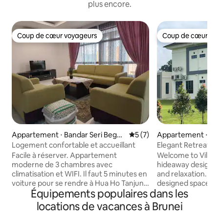
plus encore.
Coup de cœur voyageurs
Coup de cœur vo
Coup de cœur voyageurs
Coup de cœur vo
Appartement ⋅ Bandar Seri Bega
Évaluation moyenne sur la 
5 (7)
Appartement ⋅ K
wan
as
Logement confortable et accueillant
Elegant Retreat L
Confidentialité, st
Facile à réserver. Appartement
Welcome to Villa 
moderne de 3 chambres avec
hideaway designed
climatisation et WIFI. Il faut 5 minutes en
and relaxation. Step into a thoughtfully
voiture pour se rendre à Hua Ho Tanjung
designed space wi
Équipements populaires dans les
Bunut, Coffee Bean & Tea Leaf et
a calming atmosph
d'autres magasins à proximité. Le parc
unwinding or simpl
locations de vacances à Brunei
Jerudong est à seulement 10 minutes en
retreat. Outdoors, the spacious patio