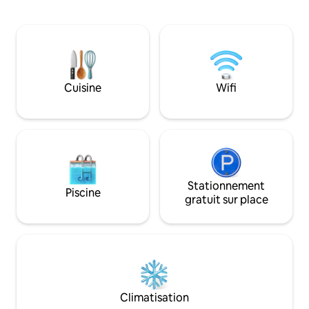
voiture. McD et d'autres stands de
offers an inviting 
nourriture sont disponibles ici. 5 minutes
coffee or a relaxi
à pied en descente et à droite jusqu'à
ambient lighting. The property is also
l'arrêt de bus. 1 $ le trajet jusqu'à la
well-suited for po
capitale et il faut 20 minutes pour la
video recordings, 
capitale en fonction de la circulation et
visually pleasing 
des arrêts.
Cuisine
Wifi
Stationnement
Piscine
gratuit sur place
Climatisation