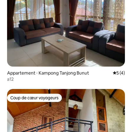
Appartement ⋅ Kampong Tanjong Bunut
Évaluatio
5 (4)
a12
Coup de cœur voyageurs
Coup de cœur voyageurs