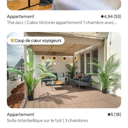
Appartement
Évaluation mo
4,94 (53)
TheJazz | Calea Victoriei appartement 1 chambre avec
parking
Coup de cœur voyageurs
Coups de cœur voyageurs les plus appréciés
Appartement
Évaluation
5 (18)
Suite Interbellique sur le toit | 3 chambres