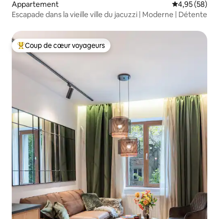
Appartement
Évaluation mo
4,95 (58)
Escapade dans la vieille ville du jacuzzi | Moderne | Détente
Coup de cœur voyageurs
Coups de cœur voyageurs les plus appréciés