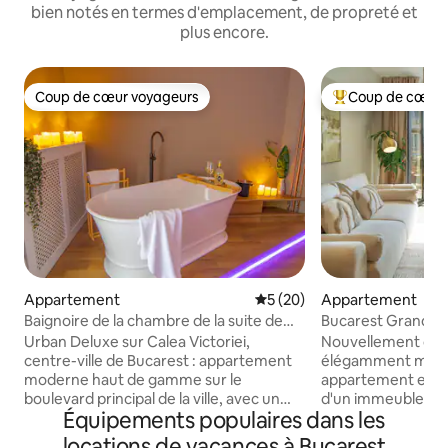
bien notés en termes d'emplacement, de propreté et
plus encore.
Coup de cœur voyageurs
Coup de cœur 
Coup de cœur voyageurs
Coups de cœur vo
Appartement
Évaluation moyenne sur la b
5 (20)
Appartement
Baignoire de la chambre de la suite de
Bucarest Grand | B
luxe Calea Victoriei
imprenable | AAA
Urban Deluxe sur Calea Victoriei,
Nouvellement con
centre-ville de Bucarest : appartement
élégamment meubl
moderne haut de gamme sur le
appartement est 
boulevard principal de la ville, avec un
d'un immeuble le 
Équipements populaires dans les
sauna en verre privé dans le salon, une
principal du centre
baignoire autoportante dans la chambre
emplacement privi
locations de vacances à Bucarest