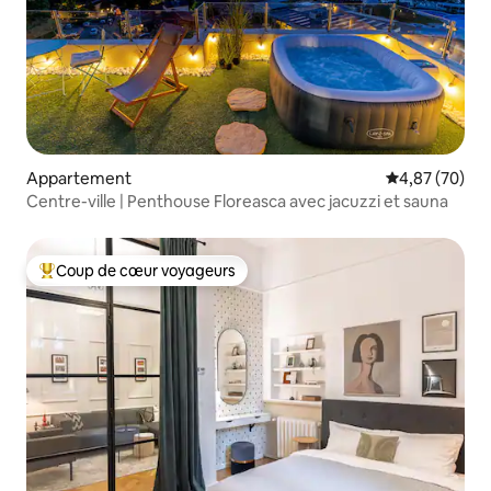
Appartement
Évaluation mo
4,87 (70)
Centre-ville | Penthouse Floreasca avec jacuzzi et sauna
Coup de cœur voyageurs
Coups de cœur voyageurs les plus appréciés