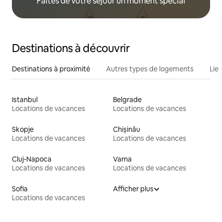
Faites de votre séjour un moment spécial
Destinations à découvrir
Destinations à proximité
Autres types de logements
Lie
Istanbul
Belgrade
Locations de vacances
Locations de vacances
Skopje
Chișinău
Locations de vacances
Locations de vacances
Cluj-Napoca
Varna
Locations de vacances
Locations de vacances
Sofia
Afficher plus
Locations de vacances