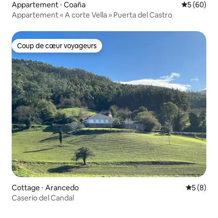
Appartement ⋅ Coaña
Évaluation
5 (60)
Appartement « A corte Vella » Puerta del Castro
Coup de cœur voyageurs
Coup de cœur voyageurs
Cottage ⋅ Arancedo
Évaluatio
5 (8)
Caserío del Candal