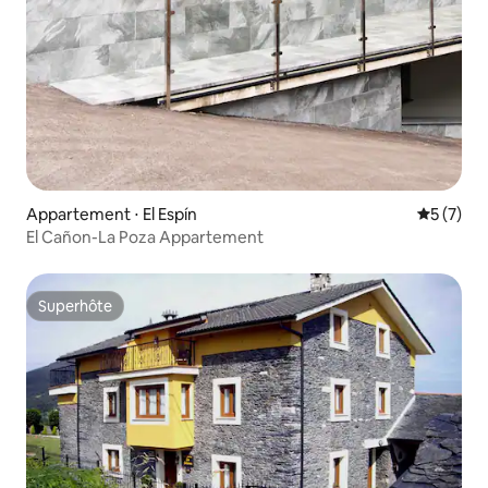
Appartement ⋅ El Espín
Évaluatio
5 (7)
El Cañon-La Poza Appartement
Superhôte
Superhôte