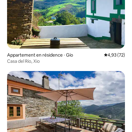
Appartement en résidence ⋅ Gío
Évaluation mo
4,93 (72)
Casa del Río, Xio