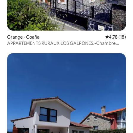
Grange ⋅ Coaña
Évaluation mo
4,78 (18)
APPARTEMENTS RURAUX LOS GALPONES.-Chambre
Teixedo