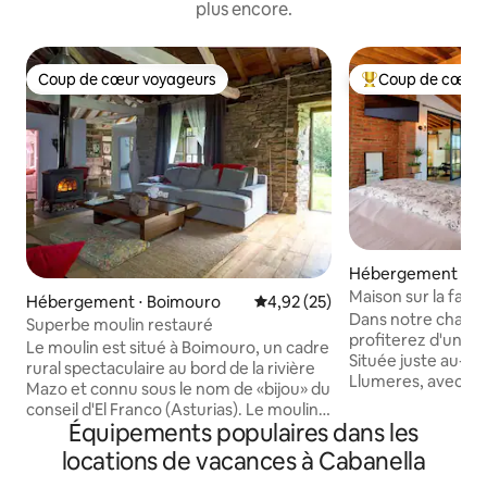
plus encore.
Coup de cœur voyageurs
Coup de cœur 
Coup de cœur voyageurs
Coups de cœur vo
Hébergement ⋅ As
Maison sur la falai
Hébergement ⋅ Boimouro
Évaluation moyenne sur la base
4,92 (25)
Dans notre charm
Superbe moulin restauré
profiterez d'une 
Le moulin est situé à Boimouro, un cadre
Située juste au-des
rural spectaculaire au bord de la rivière
Llumeres, avec une
Mazo et connu sous le nom de «bijou» du
directe sur le Faro
conseil d'El Franco (Asturias). Le moulin a
intérêt et de dem
Équipements populaires dans les
une capacité de 6 personnes : 2
Principauté des As
chambres doubles et un loft, un salon
locations de vacances à Cabanella
d'un salon spacieu
avec foyer, une télévision, un DVD, une
entièrement équip