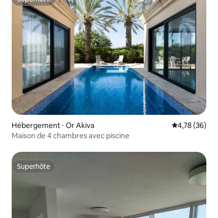
Superhôte
Hébergement ⋅ Or Akiva
Évaluation mo
4,78 (36)
Maison de 4 chambres avec piscine
Superhôte
Superhôte