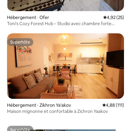
Hébergement ⋅ Ofer
Évaluation mo
4,92 (25)
Toni's Cozy Forest Hub – Studio avec chambre forte
extérieure
Superhôte
Superhôte
Hébergement ⋅ Zikhron Ya'akov
Évaluation moy
4,88 (111)
Maison mignonne et confortable à Zichron Yaakov
Superhôte