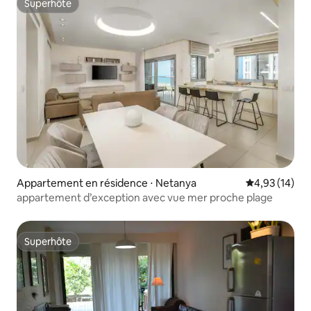
Superhôte
Superhôte
Appartement en résidence ⋅ Netanya
Évaluation mo
4,93 (14)
appartement d’exception avec vue mer proche plage
Superhôte
Superhôte