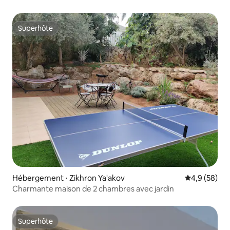
Superhôte
Superhôte
Hébergement ⋅ Zikhron Ya'akov
Évaluation m
4,9 (58)
Charmante maison de 2 chambres avec jardin
Superhôte
Superhôte