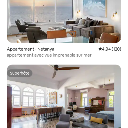
Appartement ⋅ Netanya
Évaluation moy
4,94 (120)
appartement avec vue imprenable sur mer
Superhôte
Superhôte