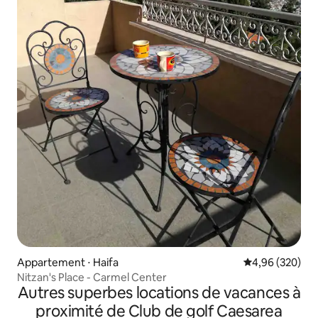
Appartement ⋅ Haifa
Évaluation moy
4,96 (320)
Nitzan's Place - Carmel Center
Autres superbes locations de vacances à
proximité de Club de golf Caesarea