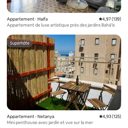
Appartement ⋅ Haifa
Évaluation moy
4,97 (139)
Appartement de luxe artistique près des jardins Bahá'ís
Superhôte
Superhôte
Appartement ⋅ Netanya
Évaluation moy
4,93 (125)
Mini penthouse avec jardin et vue sur la mer