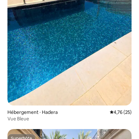
Hébergement ⋅ Hadera
Évaluation mo
4,76 (25)
Vue Bleue
Superhôte