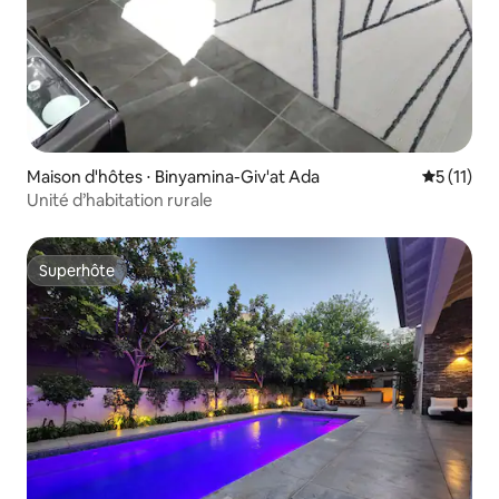
Maison d'hôtes ⋅ Binyamina-Giv'at Ada
Évaluatio
5 (11)
Unité d’habitation rurale
Superhôte
Superhôte