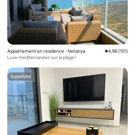
Appartement en résidence ⋅ Netanya
Évaluation moy
4,96 (101)
Luxe méditerranéen sur la plage !
Superhôte
Superhôte