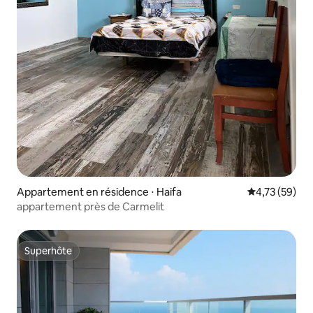
Appartement en résidence ⋅ Haifa
Évaluation mo
4,73 (59)
appartement près de Carmelit
Superhôte
Superhôte