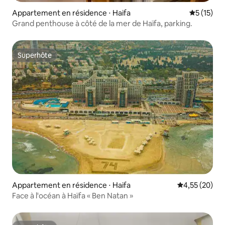
Appartement en résidence ⋅ Haifa
Évaluation
5 (15)
Grand penthouse à côté de la mer de Haïfa, parking.
Superhôte
Superhôte
Appartement en résidence ⋅ Haifa
Évaluation mo
4,55 (20)
Face à l'océan à Haïfa « Ben Natan »