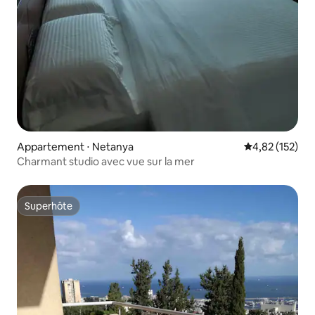
Appartement ⋅ Netanya
Évaluation moy
4,82 (152)
Charmant studio avec vue sur la mer
Superhôte
Superhôte