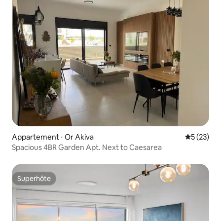
Appartement ⋅ Or Akiva
Évaluation
5 (23)
Spacious 4BR Garden Apt. Next to Caesarea
Superhôte
Superhôte