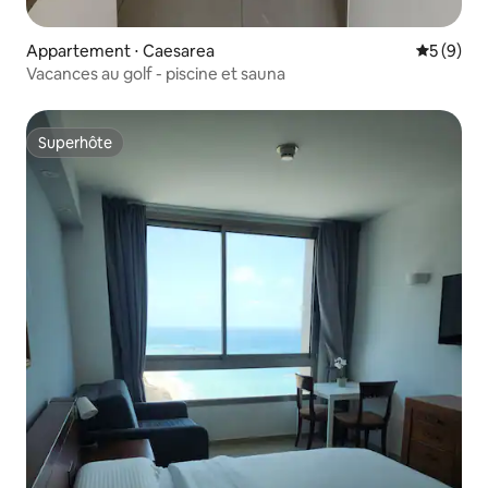
Appartement ⋅ Caesarea
Évaluatio
5 (9)
Vacances au golf - piscine et sauna
Superhôte
Superhôte