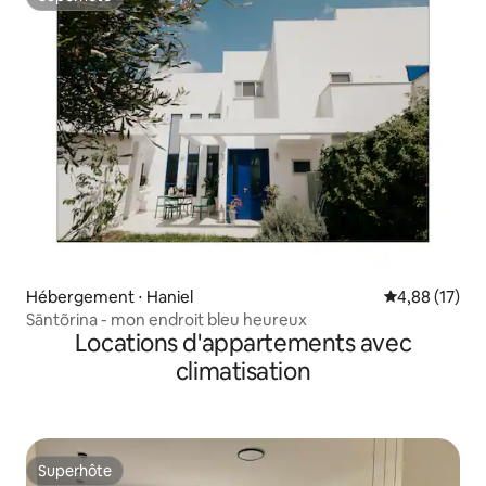
Superhôte
Hébergement ⋅ Haniel
Évaluation mo
4,88 (17)
Sāntõrina - mon endroit bleu heureux
Locations d'appartements avec
climatisation
Superhôte
Superhôte