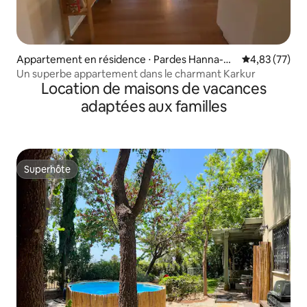
Appartement en résidence ⋅ Pardes Hanna-Ka
Évaluation mo
4,83 (77)
rkur
Un superbe appartement dans le charmant Karkur
Location de maisons de vacances
adaptées aux familles
Superhôte
Superhôte