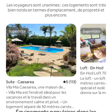
Les voyageurs sont unanimes : ces logements sont très
bien notés en termes d'emplacement, de propreté et
plus encore.
Superhôte
Superhôte
Superhôte
Superhôte
Loft ⋅ Ein Hod
Ein Hod Loft 70 m
magique et spectac
Le loft - un loft s
Suite ⋅ Caesarea
Évaluation moyenne sur la ba
5 (113)
montagne
mètres carrés da
Vila Mia Caesarea, une maison de
spécial et isolé dans
charme
• Villa Mia est l'endroit idéal pour les
donne sur la mer e
vacances et le travail dans un
montagnes pour 
environnement calme et privé. • Un
et des couchers de
logement séparé de 50 mètres carrés
L'intérieur du loft
avec une entrée privée, sur une parcelle
matériaux naturel