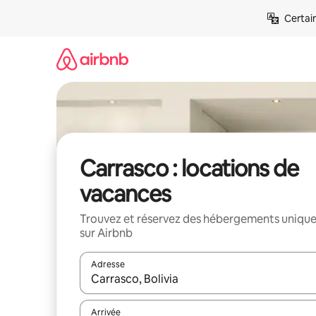
Aller
Certai
directement
au
contenu
Carrasco : locations de
vacances
Trouvez et réservez des hébergements uniqu
sur Airbnb
Adresse
Lorsque les résultats s'affichent, utilisez les flèc
Arrivée