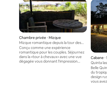
Chambre privée ⋅ Mizque
Mizque romantique depuis la tour des
chevaux
Conçu comme une expérience
romantique pour les couples. Séjournez
dans la «tour à chevaux» avec une vue
Cabane ⋅ 
dégagée vous donnant l'impression
Quinta las
d'être dans la dernière maison de la
Belle Qui
frontière. Cuisine complète et salle de
du tropi
bain. Voisins accueillants où vous
design rus
trouverez du lait frais et du fromage.
vous avez
Restaurants à proximité. Rivière à
confortabl
proximité pour la baignade. Mizque est
ville. Un 
un endroit spécial, une jolie place et l'un
verdoyant
des marchés les plus propres de Bolivie.
locale et 
Excellents produits locaux et une
propriété. À Quinta Las Piedras, v
destination authentique où les touristes