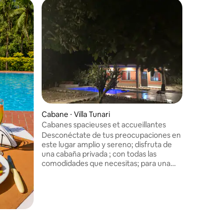
Cabane ⋅ 
Cabane t
Chalet en
réserve 
Un endroi
piscines 
jacuzzi e
deux étag
pour un r
grandes 
table de 
Cabane ⋅ Villa Tunari
espace so
espace h
Cabanes spacieuses et accueillantes
Desconéctate de tus preocupaciones en
este lugar amplio y sereno; disfruta de
una cabaña privada ; con todas las
comodidades que necesitas; para una
estancia relajante, conectándote con la
naturaleza ; gracias a nuestra ubicación,
estamos rodeados de una exuberante
vegetación, con sendas que nos llevan a
incursionar dentro del Parque Nacional
Carrasco; visitando uno de los atractivos