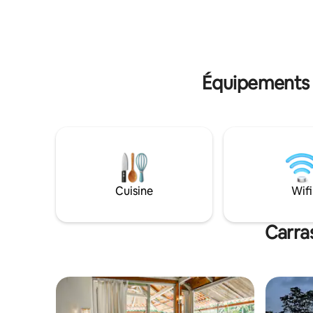
pourrez tr
sont rencontrés avec un véritable
parfait p
intérêt.
en famille
souhaitent
nature.
Équipements p
Cuisine
Wifi
Carra