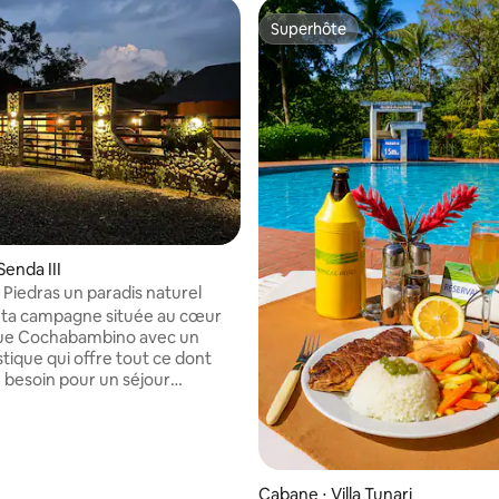
Superhôte
Superhôte
Senda III
 Piedras un paradis naturel
nta campagne située au cœur
que Cochabambino avec un
tique qui offre tout ce dont
 besoin pour un séjour
e et agréable loin du bruit de la
endroit entouré d'un joli paysage
 plein de verdure, de la faune
d'une rivière qui passe par la
ous
Cabane ⋅ Villa Tunari