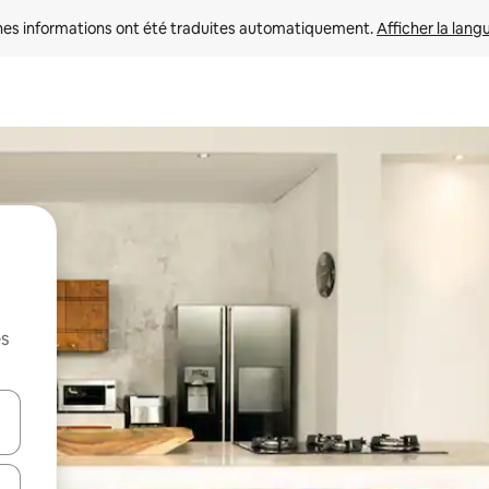
nes informations ont été traduites automatiquement. 
Afficher la lang
es
hes vers le haut et vers le bas pour les parcourir ou en appuyant et en fai