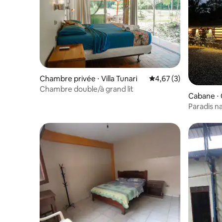
Chambre privée ⋅ Villa Tunari
Évaluation moyenne s
4,67 (3)
Chambre double/à grand lit
Cabane ⋅
Paradis n