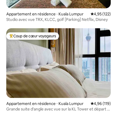
Appartement en résidence ⋅ Kuala Lumpur
Évaluation moy
4,95 (122)
Studio avec vue TRX, KLCC, golf [Parking] Netflix, Disney
Coup de cœur voyageurs
Coups de cœur voyageurs les plus appréciés
Appartement en résidence ⋅ Kuala Lumpur
Évaluation moy
4,96 (119)
Grande suite d'angle avec vue sur la KL Tower et départ à
18 h