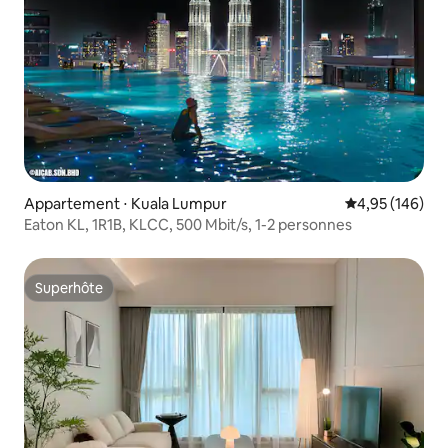
Appartement ⋅ Kuala Lumpur
Évaluation moy
4,95 (146)
Eaton KL, 1R1B, KLCC, 500 Mbit/s, 1-2 personnes
Superhôte
Superhôte