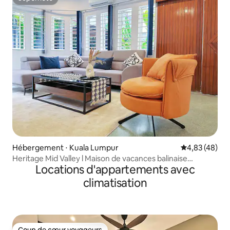
Superhôte
Hébergement ⋅ Kuala Lumpur
Évaluation mo
4,83 (48)
Heritage Mid Valley l Maison de vacances balinaise
Locations d'appartements avec
8 personnes
climatisation
Coup de cœur voyageurs