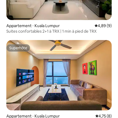
Appartement ⋅ Kuala Lumpur
Évaluation m
4,89 (9)
Suites confortables 2+1 à TRX | 1 min à pied de TRX
Superhôte
Superhôte
Appartement ⋅ Kuala Lumpur
Évaluation m
4,75 (8)