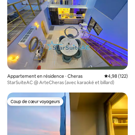
Appartement en résidence ⋅ Cheras
Évaluation moy
4,98 (122)
StarSuiteAC @ ArteCheras (avec karaoké et billard)
Coup de cœur voyageurs
Coup de cœur voyageurs