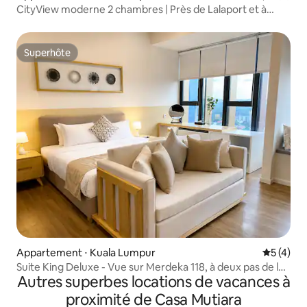
CityView moderne 2 chambres | Près de Lalaport et à
5 minutes du MRT
Superhôte
Superhôte
Appartement ⋅ Kuala Lumpur
Évaluatio
5 (4)
Suite King Deluxe - Vue sur Merdeka 118, à deux pas de la
Autres superbes locations de vacances à
ville
proximité de Casa Mutiara