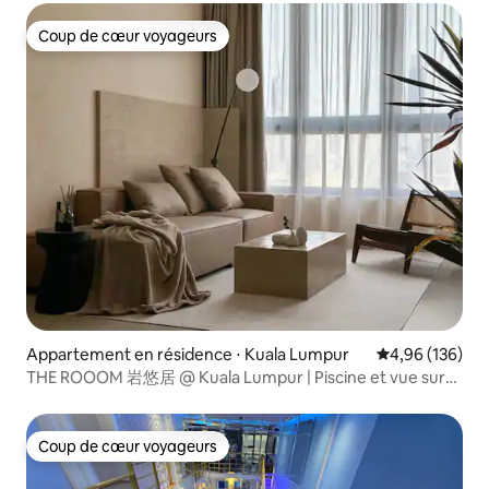
Coup de cœur voyageurs
Coup de cœur voyageurs
Appartement en résidence ⋅ Kuala Lumpur
Évaluation moy
4,96 (136)
THE ROOOM 岩悠居 @ Kuala Lumpur | Piscine et vue sur
KLCC
Coup de cœur voyageurs
Coup de cœur voyageurs