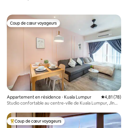
Coup de cœur voyageurs
Coup de cœur voyageurs
Appartement en résidence ⋅ Kuala Lumpur
Évaluation mo
4,81 (78)
Studio confortable au centre-ville de Kuala Lumpur, Jln
Alor Bukit Bintang
Coup de cœur voyageurs
Coups de cœur voyageurs les plus appréciés