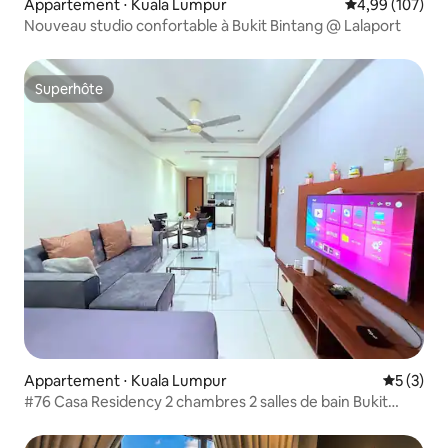
Appartement ⋅ Kuala Lumpur
Évaluation moy
4,99 (107)
Nouveau studio confortable à Bukit Bintang @ Lalaport
Superhôte
Superhôte
Appartement ⋅ Kuala Lumpur
Évaluatio
5 (3)
#76 Casa Residency 2 chambres 2 salles de bain Bukit
Bintang PNB118 KL