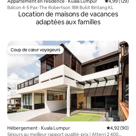
Appartement en résidence ⋅ Kuala Lumpur
Évaluation moy
4,99 (129)
Balcon 4-5 Pax-The Robertson 1BR Bukit Bintang KL
Location de maisons de vacances
adaptées aux familles
Coup de cœur voyageurs
Coup de cœur voyageurs
Hébergement ⋅ Kuala Lumpur
Évaluation mo
4,92 (90)
Séjours au meilleur rapport qualité-prix | Atterri 2 400