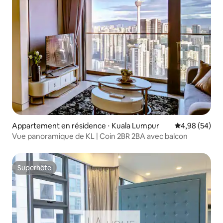
Appartement en résidence ⋅ Kuala Lumpur
Évaluation mo
4,98 (54)
Vue panoramique de KL | Coin 2BR 2BA avec balcon
Superhôte
Superhôte