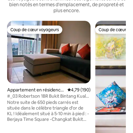
bien notés en termes d'emplacement, de propreté et
plus encore.
Coup de cœur voyageurs
Coup de cœur vo
Coup de cœur voyageurs
Coup de cœur vo
Appartement en résidence
Évaluation moyenne sur la base 
4,79 (190)
⋅ Kuala Lumpur
#_03 Robertson 1BR Bukit Bintang Kuala
Lumpur
Notre suite de 650 pieds carrés est
située dans le célèbre triangle d'or de
KL ! Idéalement situé à 5-10 min à pied : -
Berjaya Time Square -Changkat Bukit
Bintang bar street -Jalan Alor célèbre
cuisine locale -China Town -Pavilion -