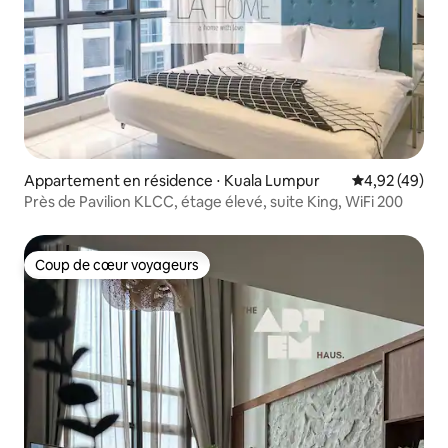
Appartement en résidence ⋅ Kuala Lumpur
Évaluation mo
4,92 (49)
Près de Pavilion KLCC, étage élevé, suite King, WiFi 200
Coup de cœur voyageurs
Coup de cœur voyageurs