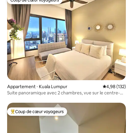
Coup de cœur voyageurs
Appartement ⋅ Kuala Lumpur
Évaluation moy
4,98 (132)
Suite panoramique avec 2 chambres, vue sur le centre-
ville de Kuala Lumpur et piscine à débordement
Coup de cœur voyageurs
Coups de cœur voyageurs les plus appréciés