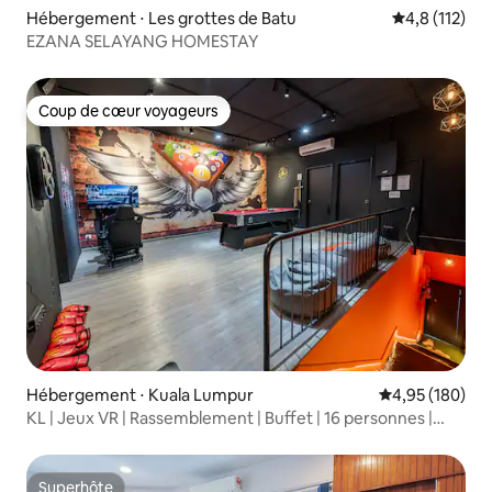
Hébergement ⋅ Les grottes de Batu
Évaluation mo
4,8 (112)
EZANA SELAYANG HOMESTAY
Coup de cœur voyageurs
Coup de cœur voyageurs
Hébergement ⋅ Kuala Lumpur
Évaluation moy
4,95 (180)
KL | Jeux VR | Rassemblement | Buffet | 16 personnes |
7KM MidValley
Superhôte