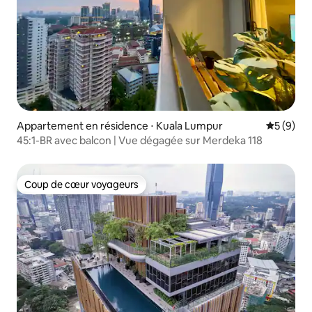
Appartement en résidence ⋅ Kuala Lumpur
Évaluatio
5 (9)
45:1-BR avec balcon | Vue dégagée sur Merdeka 118
Coup de cœur voyageurs
Coup de cœur voyageurs