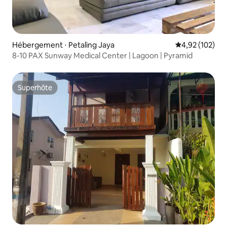
Hébergement ⋅ Petaling Jaya
Évaluation moy
4,92 (102)
8-10 PAX Sunway Medical Center | Lagoon | Pyramid
Superhôte
Superhôte