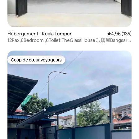
Hébergement ⋅ Kuala Lumpur
Évaluation moy
4,96 (135)
12Pax,6Bedroom ,6Toilet TheGlassHouse 玻璃屋Bangsar
KL
Coup de cœur voyageurs
Coup de cœur voyageurs