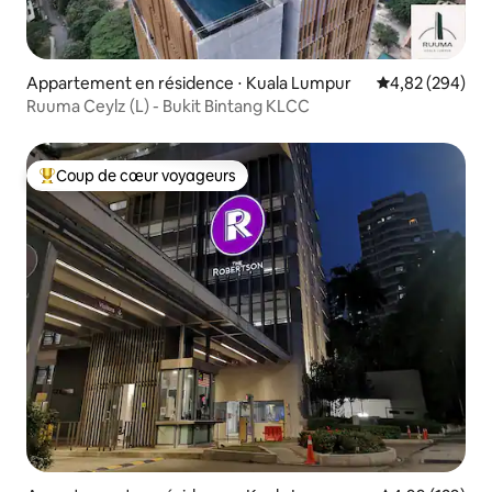
Appartement en résidence ⋅ Kuala Lumpur
Évaluation moy
4,82 (294)
Ruuma Ceylz (L) - Bukit Bintang KLCC
Coup de cœur voyageurs
Coups de cœur voyageurs les plus appréciés