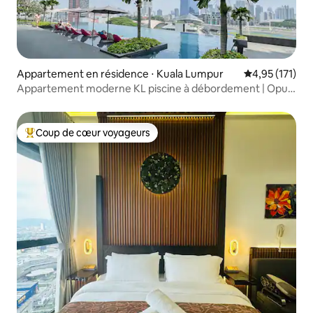
Appartement en résidence ⋅ Kuala Lumpur
Évaluation moy
4,95 (171)
Appartement moderne KL piscine à débordement | Opus
Residences
Coup de cœur voyageurs
Coups de cœur voyageurs les plus appréciés