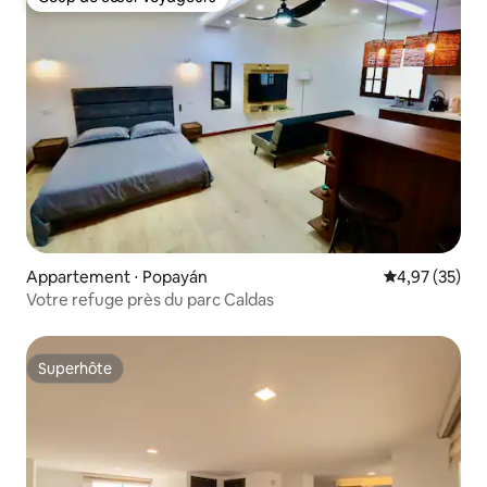
Coup de cœur voyageurs
Appartement ⋅ Popayán
Évaluation mo
4,97 (35)
Votre refuge près du parc Caldas
Superhôte
Superhôte