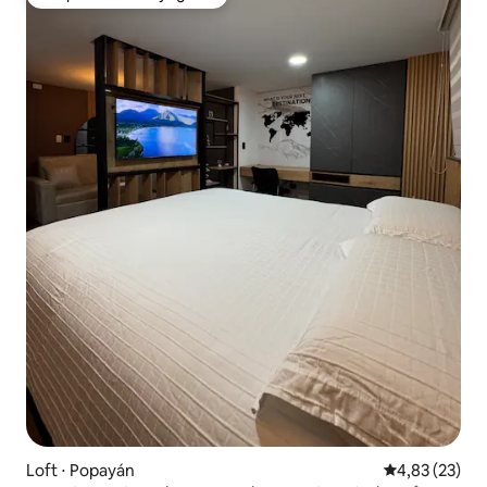
Coup de cœur voyageurs
Loft ⋅ Popayán
Évaluation mo
4,83 (23)