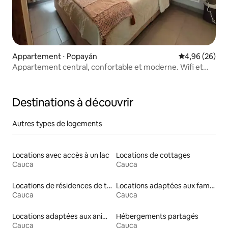
Appartement ⋅ Popayán
Évaluation mo
4,96 (26)
Appartement central, confortable et moderne. Wifi et
parking
Destinations à découvrir
Autres types de logements
Locations avec accès à un lac
Locations de cottages
Cauca
Cauca
Locations de résidences de tourisme
Locations adaptées aux familles
Cauca
Cauca
Locations adaptées aux animaux
Hébergements partagés
Cauca
Cauca