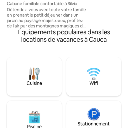
quelques pas des
Cabane familiale confortable à Silvia
restaurants, des 
Détendez-vous avec toute votre famille
des supermarchés
en prenant le petit déjeuner dans un
hôpitaux et des ég
jardin au paysage majestueux, profitez
grand balcon avec
de l'air pur des montagnes magiques de
Idéal pour les fami
Équipements populaires dans les
Cauca et partagez une belle expérience
d'affaires, le sho
au coin du feu. La cabane est située en
locations de vacances à Cauca
Vous y trouverez c
face de la place de tous, avec un accès
expérience inoubli
facile aux magasins, cafés et
restaurants. Parking pour 4 voitures.
Équipée de jeux de société, de
couvertures, de serviettes, d'eau
chaude, d'ustensiles de cuisine, d'un
poêle, d'un réfrigérateur, d'une
cafetière, de savon et de papier
Cuisine
Wifi
hygiénique. Prix spécial en semaine.
Stationnement
Piscine