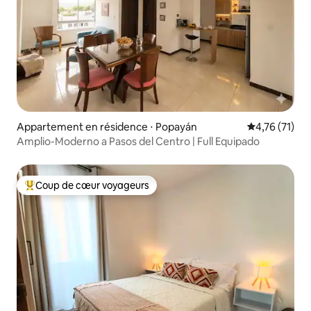
Appartement en résidence ⋅ Popayán
Évaluation mo
4,76 (71)
Amplio-Moderno a Pasos del Centro | Full Equipado
Coup de cœur voyageurs
Coups de cœur voyageurs les plus appréciés