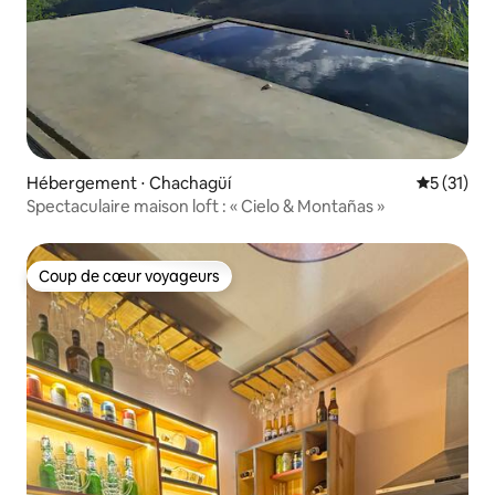
Hébergement ⋅ Chachagüí
Évaluation
5 (31)
Spectaculaire maison loft : « Cielo & Montañas »
Coup de cœur voyageurs
Coup de cœur voyageurs