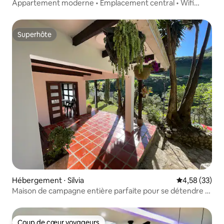
Appartement moderne • Emplacement central • Wifi
900 Mo
Superhôte
Superhôte
Hébergement ⋅ Silvia
Évaluation mo
4,58 (33)
Maison de campagne entière parfaite pour se détendre à
Sílvia
Coup de cœur voyageurs