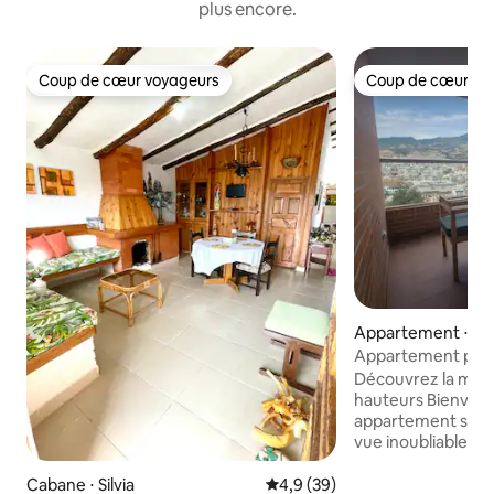
plus encore.
Coup de cœur voyageurs
Coup de cœur vo
Coup de cœur voyageurs
Coup de cœur vo
Appartement ⋅ Pa
Appartement pano
le centre de Pasto
Découvrez la magie 
hauteurs Bienven
appartement spec
vue inoubliable su
situé au cœur de la
emplacement privi
Cabane ⋅ Silvia
Évaluation moyenne sur la bas
4,9 (39)