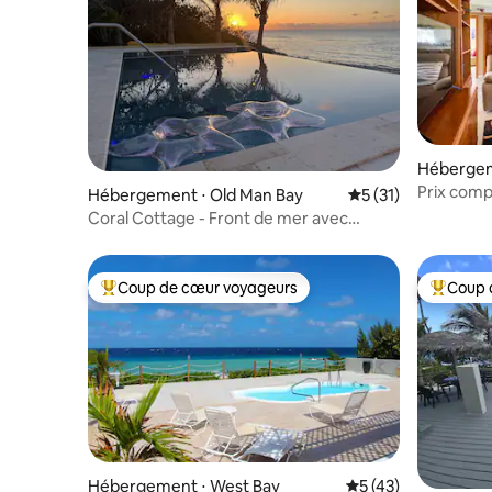
Hébergem
Prix compé
Hébergement ⋅ Old Man Bay
Évaluation moyenne
5 (31)
d'habitud
Coral Cottage - Front de mer avec
piscine privée
Coup de cœur voyageurs
Coup 
Coups de cœur voyageurs les plus appréciés
Coups de
Hébergement ⋅ West Bay
Évaluation moyenne
5 (43)