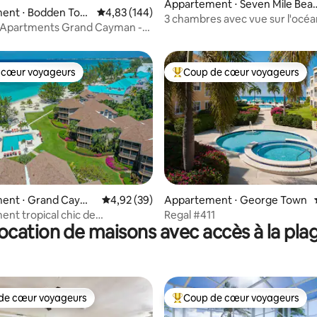
Appartement ⋅ Seven Mile Bea
e sur la base de 3 commentaires : 5 sur 5
ent ⋅ Bodden Tow
Évaluation moyenne sur la base de 144 commen
4,83 (144)
h
3 chambres avec vue sur l'océa
 Apartments Grand Cayman -
piscine sur Seven Mile Beach
ent n° 1
 cœur voyageurs
Coup de cœur voyageurs
 cœur voyageurs
Coups de cœur voyageurs les p
 la base de 53 commentaires : 4,94 sur 5
ent ⋅ Grand Cayma
Évaluation moyenne sur la base de 39 commen
4,92 (39)
Appartement ⋅ George Town
nt tropical chic de
Regal #411
ocation de maisons avec accès à la pla
 avec vue sur le jardin, piscine
de cœur voyageurs
Coup de cœur voyageurs
 cœur voyageurs les plus appréciés
Coups de cœur voyageurs les p