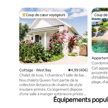
Coup de cœur voyageurs
Coup de
Coups de cœur voyageurs les plus appréciés
Coup de
Appartem
George 
Condomin
sur la pla
Cet appar
Cottage ⋅ West Bay
Évaluation moyenne sur 
4,99 (406)
proximité
Chalet de luxe, 1 chambre/1 salle de bain,
d'établis
près de la piscine et de 7 Mile Beach
Nos chalets Queen font partie de la
plage, d'ac
collection Botanica de chalets de style
nocturne 
insulaire primés. Ce logement dispose
Vous appr
d'une salle à manger extérieure privée et
l'emplace
Équipements populai
d'une douche de jardin. Chez Botanica,
l'espace e
nous nous concentrons sur le luxe
logement e
décontracté, les détails de rêve et les