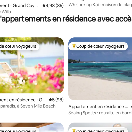
Whispering Kai : maison de plag
ent ⋅ Grand Caym
Évaluation moyenne sur la base de 85 commen
4,98 (85)
Bay, Cayman Kai
Villa
'appartements en résidence avec accès
de cœur voyageurs
Coup de cœur voyageurs
 cœur voyageurs les plus appréciés
Coups de cœur voyageurs les p
 la base de 99 commentaires : 4,98 sur 5
ent en résidence ⋅ Ge
Évaluation moyenne sur la base de 98 com
5 (98)
n
 paradis, à Seven Mile Beach
Appartement en résidence ⋅
Savannah
Seaing Spotts : retraite en bor
en bord de mer ! Cayman
de cœur voyageurs
Coup de cœur voyageurs