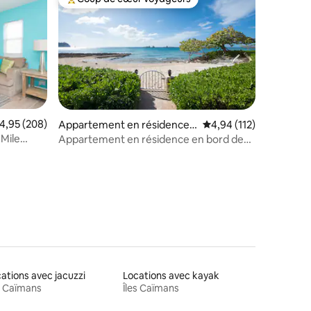
lus appréciés
Coups de cœur voyageurs les plus appréciés
valuation moyenne sur la base de 208 commentaires : 4,95 sur 5
4,95 (208)
Appartement en résidence ⋅
Évaluation moyenne sur
4,94 (112)
George Town
Mile
Appartement en résidence en bord de
taires : 4,98 sur 5
mer 2 chambres 2 salles de bain Seven
Mile Beach
ations avec jacuzzi
Locations avec kayak
s Caïmans
Îles Caïmans