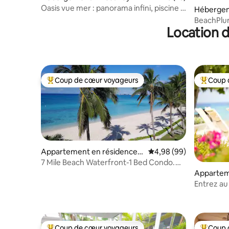
Oasis vue mer : panorama infini, piscine &
Hébergem
chalet
an
BeachPlum
Location d
Coup de cœur voyageurs
Coup 
Coups de cœur voyageurs les plus appréciés
Coups de
Appartement en résidence ⋅
Évaluation moyenne sur
4,98 (99)
Cayman Islands
7 Mile Beach Waterfront-1 Bed Condo.
Joyau caché !
Appartem
orge Tow
Entrez au
Coup de cœur voyageurs
Coup 