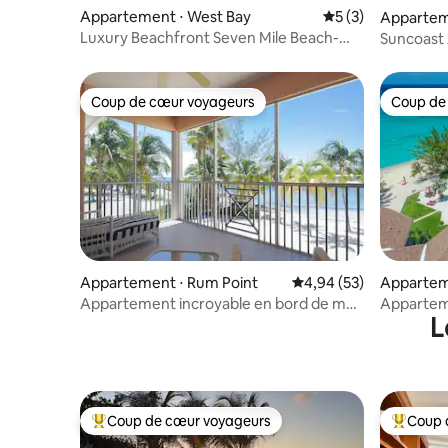
Appartement ⋅ West Bay
Évaluation moyenn
5 (3)
Appartem
n
Luxury Beachfront Seven Mile Beach-
Suncoast
Pool & Hot Tub
Appartem
Coup de cœur voyageurs
Coup de
Coup de cœur voyageurs
Coup de
Appartement ⋅ Rum Point
Évaluation moyenne sur
4,94 (53)
Appartem
n
Appartement incroyable en bord de mer
Apparteme
L
au Kaibo Yacht Club
3 chambres
et plage
Coup de cœur voyageurs
Coup 
Coups de cœur voyageurs les plus appréciés
Coups de