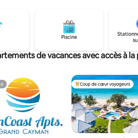
rs en solo, les voyageurs
unique et entièrement équipé 
 ainsi que les familles avec
véritable ambiance de plage et 
a propriété dispose de la plus
patio privé tranquille. Nous es
scine de Seven Mile Beach et
vous aimerez Beach Love at Ca
zi donnant sur la plage avec les
autant que nous. :)
couchers de soleil. Elle offre
Stationn
Piscine
 des courts de tennis et de
su
l.
rtements de vacances avec accès à la 
te
Coup de cœur voyageurs
te
Coups de cœur voyageurs les p