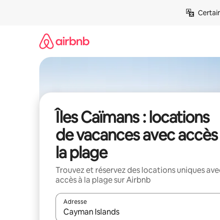
Aller
Certai
directement
au
contenu
Îles Caïmans : locations
de vacances avec accès
la plage
Trouvez et réservez des locations uniques ave
accès à la plage sur Airbnb
Adresse
Lorsque les résultats s'affichent, utilisez les flèc