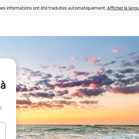
nes informations ont été traduites automatiquement. 
Afficher la lang
 à
c
hes vers le haut et vers le bas pour les parcourir ou en appuyant et en fai