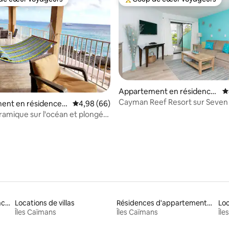
 cœur voyageurs les plus appréciés
Coups de cœur voyageurs les p
la base de 185 commentaires : 4,94 sur 5
Appartement en résidence
É
⋅ George Town
Cayman Reef Resort sur Seven 
ent en résidence ⋅
Évaluation moyenne sur la base de 66 commen
4,98 (66)
Beach
amique sur l'océan et plongée
que et tuba
Location de maisons de vacances
Locations de villas
Résidences d'appartements en location
Loc
Îles Caïmans
Îles Caïmans
Île