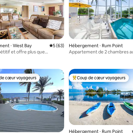
ent ⋅ West Bay
Évaluation moyenne sur la base de 63 co
5 (63)
Hébergement ⋅ Rum Point
titif et offre plus que
Appartement de 2 chambres a
 sur la base de 31 commentaires : 5 sur 5
e
l'eau avec piscine privée à l'abri
regards
de cœur voyageurs
Coup de cœur voyageurs
 cœur voyageurs les plus appréciés
Coups de cœur voyageurs les p
 sur la base de 43 commentaires : 5 sur 5
Hébergement ⋅ Rum Point