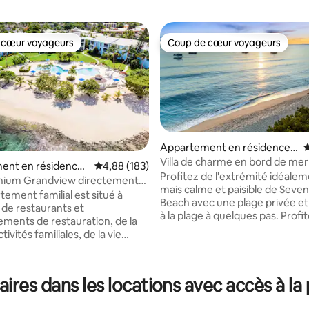
 cœur voyageurs
Coup de cœur voyageurs
 cœur voyageurs
Coup de cœur voyageurs
Appartement en résidence ⋅
É
West Bay
Villa de charme en bord de mer
ent en résidence ⋅
Évaluation moyenne sur la base de 183 commen
4,88 (183)
quelques pas de Seven Mile Be
Profitez de l'extrémité idéalem
Town
ium Grandview directement
mais calme et paisible de Seven
ge de 7 miles
tement familial est situé à
la base de 406 commentaires : 4,99 sur 5
Beach avec une plage privée et
 de restaurants et
à la plage à quelques pas. Profi
sements de restauration, de la
courts couchers de soleil et de
tivités familiales, de la vie
promenades sur la plage vers c
et des transports en commun.
des meilleurs endroits pour la 
écierez ce logement pour
avec tuba, la plongée et les res
ment, les gens, l'ambiance,
res dans les locations avec accès à la 
ou marchez sur toute la plage 
xtérieur et le quartier. Mon
Mile depuis votre porte d'entrée. Cr
st parfait pour les couples, les
des souvenirs dans ce chalet c