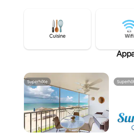
aventurie
équipements haut de gamme. Les points
d'affaires
forts de la propriété comprennent une
enfants. L
piscine de style complexe hôtelier avec
grande pi
spa chauffé situé dans une oasis
d'un jacuz
tropicale. Nous offrons également une
meilleurs 
navette gratuite dans notre Land Rover
Cuisine
Wifi
également
Defender vintage vers les plages
basket-bal
voisines. N'oubliez pas de consulter nos
autres annonces sous mon profil.
Appa
Complexe non-fumeur
Superhôte
Superhô
Superhôte
Superhô