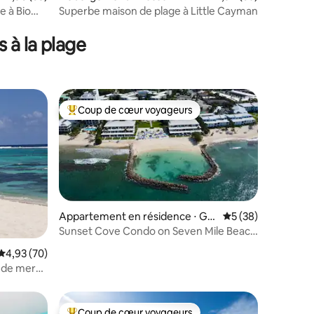
ge
e à Bio
Superbe maison de plage à Little Cayman
taires : 4,98 sur 5
 à la plage
Coup de cœur voyageurs
lus appréciés
Coups de cœur voyageurs les plus appréciés
Appartement en résidence ⋅ Ge
Évaluation moyenne
5 (38)
orge Town
Sunset Cove Condo on Seven Mile Beach
mentaires : 5 sur 5
- 2 lits/2 salles de bain
Évaluation moyenne sur la base de 70 commentaires : 4,93 sur 5
4,93 (70)
d de mer
Coup de cœur voyageurs