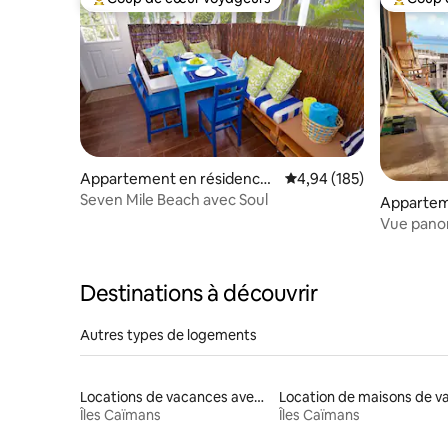
Coups de cœur voyageurs les plus appréciés
Coups de
Appartement en résidence ⋅
Évaluation moyenne sur 
4,94 (185)
George Town
Seven Mile Beach avec Soul
Appartem
West Bay
Vue panor
avec mas
Destinations à découvrir
Autres types de logements
Locations de vacances avec piscine
Îles Caïmans
Îles Caïmans