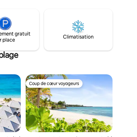
demander pour des séjours plus courts.
avec une
Nous avons hâte de vous accueillir dans
un jardin
notre maison de plage sur l'île ! Jen et
pérons que
Rick IG : southernexposurecb
lypso
ement gratuit
Climatisation
r place
plage
Coup de cœur voyageurs
lus appréciés
Coup de cœur voyageurs