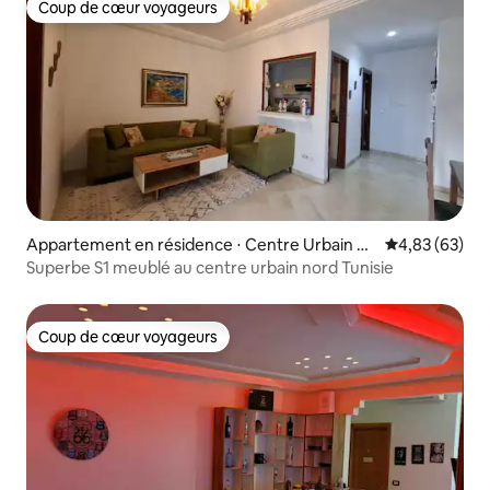
Coup de cœur voyageurs
Coup de cœur voyageurs
Appartement en résidence ⋅ Centre Urbain N
Évaluation mo
4,83 (63)
ord
Superbe S1 meublé au centre urbain nord Tunisie
Coup de cœur voyageurs
Coup de cœur voyageurs