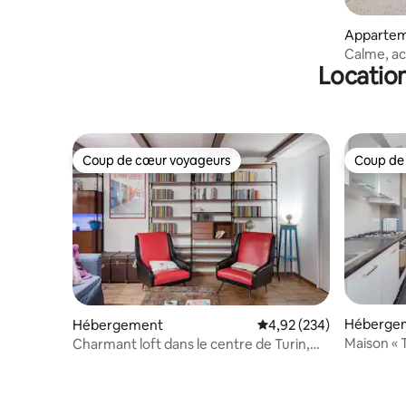
Appartem
Calme, ac
Location
Coup de cœur voyageurs
Coup de
Coup de cœur voyageurs
Coup de
Héberge
Hébergement
Évaluation moyenne sur 
4,92 (234)
Maison « 
Charmant loft dans le centre de Turin,
Borgo Vanchiglia