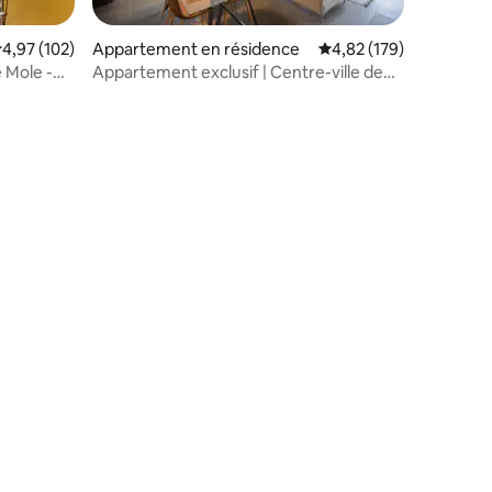
valuation moyenne sur la base de 102 commentaires : 4,97 sur 5
4,97 (102)
Appartement en résidence
Évaluation moyenne sur
4,82 (179)
 Mole -
Appartement exclusif | Centre-ville de
Turin