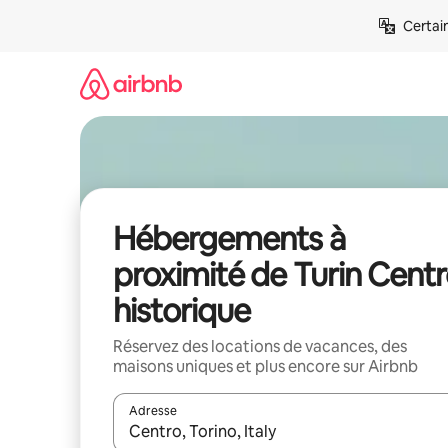
Aller
Certai
directement
au
contenu
Hébergements à
proximité de Turin Cent
historique
Réservez des locations de vacances, des
maisons uniques et plus encore sur Airbnb
Adresse
Lorsque les résultats s'affichent, utilisez les flèc