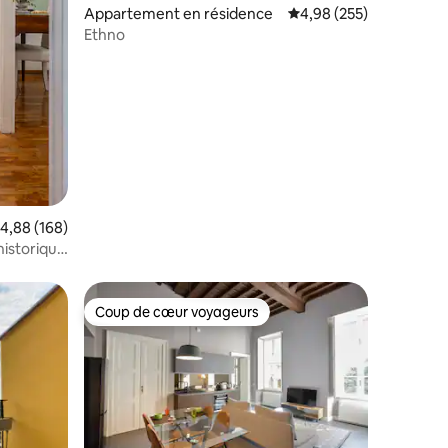
Appartement en résidence
Évaluation moyenne sur
4,98 (255)
Ethno
valuation moyenne sur la base de 168 commentaires : 4,88 sur 5
4,88 (168)
historique
Coup de cœur voyageurs
lus appréciés
Coup de cœur voyageurs