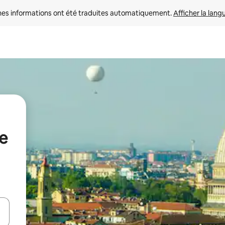
nes informations ont été traduites automatiquement. 
Afficher la lang
re
hes vers le haut et vers le bas pour les parcourir ou en appuyant et en fai