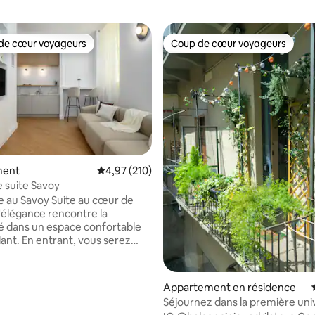
de cœur voyageurs
Coup de cœur voyageurs
 cœur voyageurs les plus appréciés
Coup de cœur voyageurs
 la base de 187 commentaires : 4,97 sur 5
ment
Évaluation moyenne sur la base de 210 comme
4,97 (210)
e suite Savoy
 au Savoy Suite au cœur de
l'élégance rencontre la
 dans un espace confortable
lant. En entrant, vous serez
r la beauté architecturale qui
ure, un mélange parfait de
storique et de design
Appartement en résidence
ain. L'élégante suite
Séjournez dans la première uni
nt équipée offre un confort