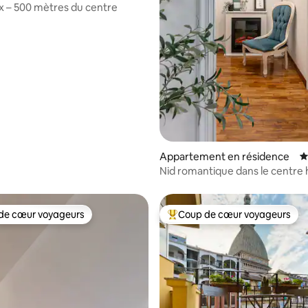
x – 500 mètres du centre
la base de 190 commentaires : 4,98 sur 5
Appartement en résidence
É
Nid romantique dans le centre 
- Musée égyptien
de cœur voyageurs
Coup de cœur voyageurs
 cœur voyageurs les plus appréciés
Coups de cœur voyageurs les p