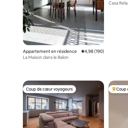
Casa Rela
Appartement en résidence
Évaluation moyenne sur 
4,98 (190)
La Maison dans le Balon
Coup de cœur voyageurs
Coup 
Coup de cœur voyageurs
Coups de