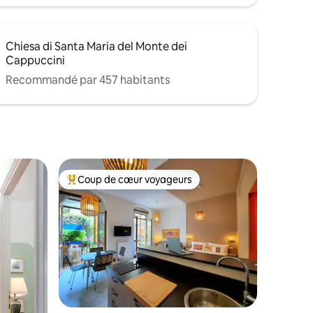
Chiesa di Santa Maria del Monte dei
Cappuccini
Recommandé par 457 habitants
Coup de cœur voyageurs
Coups de cœur voyageurs les plus appréciés
taires : 4,99 sur 5