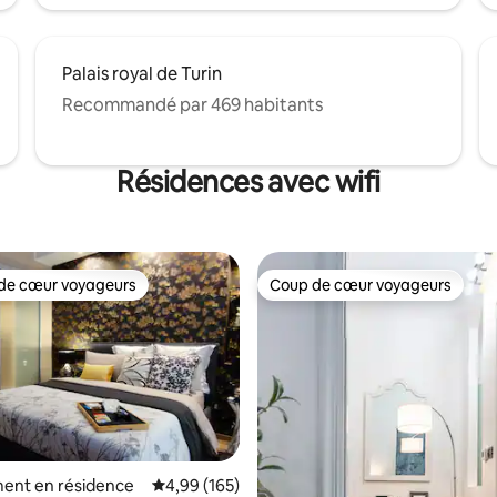
Palais royal de Turin
Recommandé par 469 habitants
Résidences avec wifi
de cœur voyageurs
Coup de cœur voyageurs
 cœur voyageurs les plus appréciés
Coup de cœur voyageurs
ent en résidence
Évaluation moyenne sur la base de 165 commen
4,99 (165)