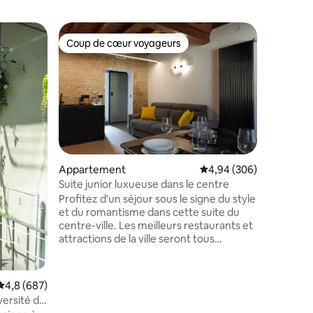
Apparte
Coup de cœur voyageurs
Coup
Coup de cœur voyageurs
Coups d
Maison G
Duomo
Maison G
un palais
del Giagl
cœur du ce
pouvez re
principal
Garibaldi
Castello 
ntaires : 4,97 sur 5
Appartement
Évaluation moyenne sur
4,94 (306)
optique i
Suite junior luxueuse dans le centre
linge de 
Profitez d'un séjour sous le signe du style
jetables,
et du romantisme dans cette suite du
douce att
centre-ville. Les meilleurs restaurants et
mes clien
attractions de la ville seront tous
comme à 
accessibles à pied, mais lorsque vous
serez à la maison, vous pourrez vous
détendre dans un environnement calme
Évaluation moyenne sur la base de 687 commentaires : 4,8 sur 5
4,8 (687)
et plein de charme. Vous aurez à votre
versité de
disposition un coin bureau/ travail, un