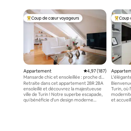
Coup de cœur voyageurs
Coup 
Coups de cœur voyageurs les plus appréciés
Coups de
Appartement
Évaluation moyenne sur
4,97 (187)
Apparte
Mansarde chic et ensoleillée : proche de
L'élégant
tout ~ climatisation et Wi-Fi
Retraite dans cet appartement 2BR 2BA
Bienvenue
ensoleillé et découvrez la majestueuse
Turin, où 
ville de Turin ! Notre superbe escapade,
modernité
qui bénéficie d'un design moderne
et accueil
accentué par la lumière naturelle, est
captivé pa
nichée dans un emplacement privilégié,
vous ento
vous permettant d'explorer facilement la
charme hi
ville en découvrant ses monuments
contempor
historiques et ses attractions
entièreme