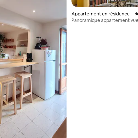
la base de 208 commentaires : 4,92 sur 5
Appartement en résidence
É
Panoramique appartement vue
centre de Turin