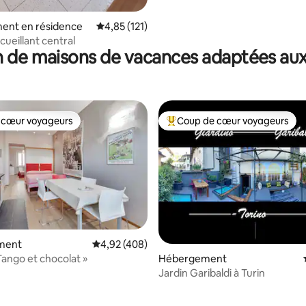
ent en résidence
Évaluation moyenne sur la base de 121 comme
4,85 (121)
cueillant central
 de maisons de vacances adaptées aux
 cœur voyageurs
Coup de cœur voyageurs
 cœur voyageurs
Coups de cœur voyageurs les p
ment
Évaluation moyenne sur la base de 408 commen
4,92 (408)
la base de 234 commentaires : 4,92 sur 5
Tango et chocolat »
Hébergement
Jardin Garibaldi à Turin