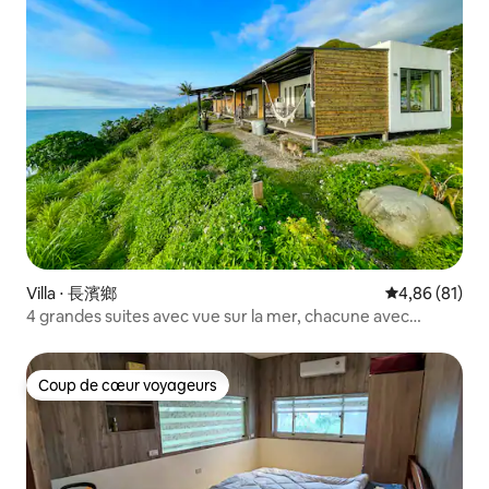
Villa ⋅ 長濱鄉
Évaluation mo
4,86 (81)
4 grandes suites avec vue sur la mer, chacune avec
baignoire, barbecue, accès à la plage, balcon avec vue sur
le lever du soleil et les étoiles, animaux acceptés
Coup de cœur voyageurs
Coup de cœur voyageurs