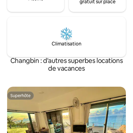
complètement, pendant votre séjour,
gratuit sur place
aura une visite de
dans l'ensemble du parc forestier de
événement irrégul
Qianping, Il n'y a que ce chalet
[matériaux de construction naturels -
architecture verte] entièrement équipé
Vous pouvez ainsi découvrir la vie
paisible d'une cabane dans la forêt (et
nous vous recommandons sincèrement
Climatisation
de rester quelques jours de plus, pour
vous détendre et découvrir la tranquillité
et la beauté de la forêt). Lorsque vous
Changbin : d'autres superbes locations
ouvrez la grande fenêtre pliante face à
de vacances
la mer le magnifique océan Pacifique
« bleu de Taitung » s'étale juste devant
vous... Le temps s'arrête Les six sens
s'ouvrent naturellement Entre la mer, le
ciel, les nuages, les arbres, les fleurs, le
Superhôte
soleil, la lune, les étoiles, les aigles et les
Superhôte
faucons Vous faites également partie de
la nature....... C'est un cadeau que la
forêt silencieuse de [en light home] veut
vous offrir. [en light home] La forêt de
Jiguang ~ est la maison de votre âme ~
Bienvenue à la maison ^^