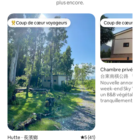
plus encore.
Coup de cœur voyageurs
Coup de cœur vo
Coups de cœur voyageurs les plus appréciés
Coup de cœur vo
Chambre privée ⋅
台東南橫公路 『空
食/靜心/安靜旅行 Roo
Nouvelle annonce 
week-end Sky Valley Tea Homestay est
un B&B végétal, v
tranquillement et
c'est la sensation
aimerait vous apporter. Taitu
Legal Homestay No
d'accueil dispose 
salle à manger vé
d'un micro-ondes,
Hutte ⋅ 長濱鄉
Évaluation moyenne sur la b
5 (41)