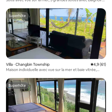
piscine, barbecue, accès à la plage, vue sur les étoiles, la
galaxie et la lune, balcon, grand parking, animaux
acceptés
Superhôte
Superhôte
Villa ⋅ Changbin Township
Évaluation m
4,9 (61)
Maison individuelle avec vue sur la mer et baie vitrée,
chambre pour 4 personnes, voir la description
Superhôte
Superhôte