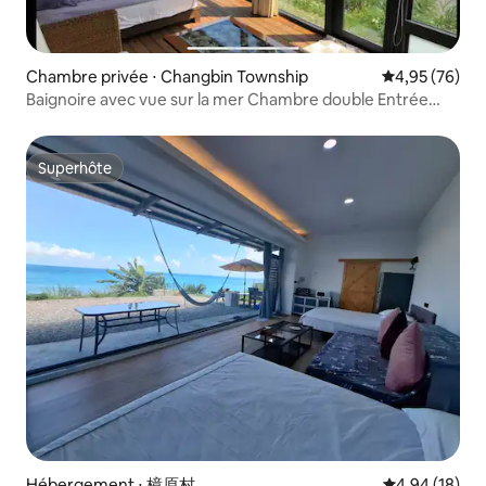
Chambre privée ⋅ Changbin Township
Évaluation mo
4,95 (76)
Baignoire avec vue sur la mer Chambre double Entrée
indépendante Piscine Balcon Espace barbecue spécial
Hamac Table et chaises d'extérieur Accès à la plage Lever
du soleil et ciel étoilé Parking Animaux acceptés
Superhôte
Superhôte
Hébergement ⋅ 樟原村
Évaluation mo
4,94 (18)