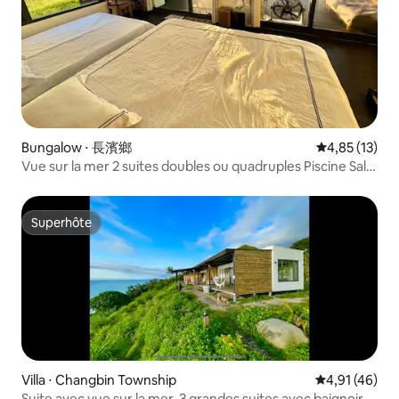
Bungalow ⋅ 長濱鄉
Évaluation mo
4,85 (13)
Vue sur la mer 2 suites doubles ou quadruples Piscine Salle
de bain privée Baignoire Cuisine Barbecue Balcon Hamac
Accès à la plage Lever du soleil Étoiles Parking Animaux
acceptés
Superhôte
Superhôte
Villa ⋅ Changbin Township
Évaluation mo
4,91 (46)
Suite avec vue sur la mer, 3 grandes suites avec baignoire,