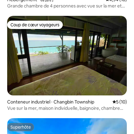
Grande chambre de 4 personnes avec vue sur la mer et
fenêtre à double hauteur au premier rang
Coup de cœur voyageurs
Coup de cœur voyageurs
Conteneur industriel ⋅ Changbin Township
Évaluation
5 (10)
Vue sur la mer, maison individuelle, baignoire, chambre
pour quatre personnes, balcon privé, barbecue, hamac,
table et chaises d'extérieur, piscine commune, accès à la
plage
Superhôte
Superhôte