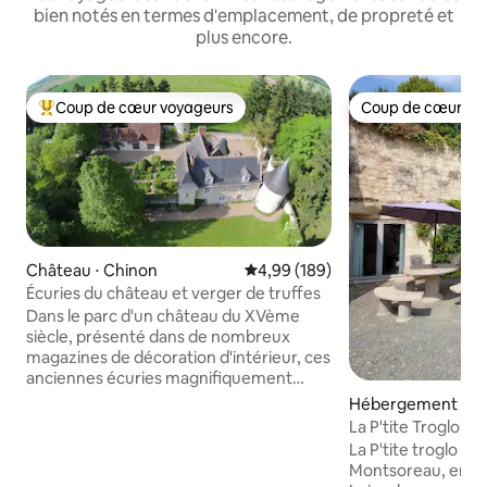
bien notés en termes d'emplacement, de propreté et
plus encore.
Coup de cœur voyageurs
Coup de cœur vo
Coups de cœur voyageurs les plus appréciés
Coup de cœur vo
Château ⋅ Chinon
Évaluation moyenne sur la base 
4,99 (189)
Écuries du château et verger de truffes
Dans le parc d'un château du XVème
siècle, présenté dans de nombreux
magazines de décoration d'intérieur, ces
anciennes écuries magnifiquement
aménagées et spacieuses sont
Hébergement ⋅ P
entourées de jardins splendides avec
La P'tite Troglo un 
vue sur notre verger à truffes de
coteau
La P'tite troglo se
4 hectares. Pleins de caractère et de
Montsoreau, entre 
charme, les murs épais en calcaire local