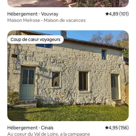
Hébergement ⋅ Vouvray
Évaluation moy
4,89 (101)
Maison Melrose - Maison de vacances
Coup de cœur voyageurs
Coup de cœur voyageurs
Hébergement ⋅ Cinais
Évaluation moy
4,95 (156)
Au coeur du Val de Loire, a la campagne