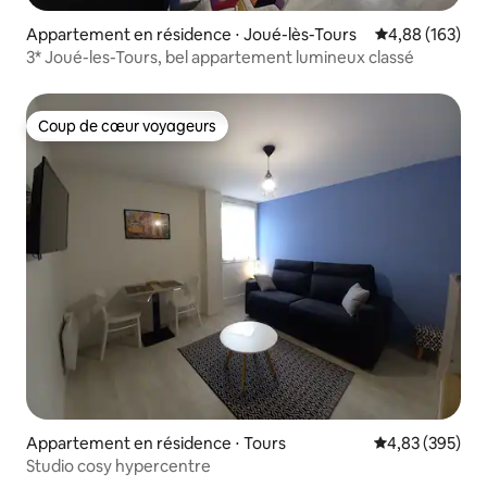
Appartement en résidence ⋅ Joué-lès-Tours
Évaluation moy
4,88 (163)
3* Joué-les-Tours, bel appartement lumineux classé
Coup de cœur voyageurs
Coup de cœur voyageurs
Appartement en résidence ⋅ Tours
Évaluation moy
4,83 (395)
Studio cosy hypercentre