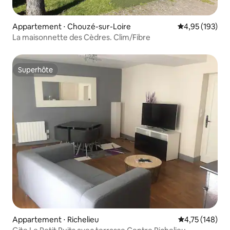
Appartement ⋅ Chouzé-sur-Loire
Évaluation moy
4,95 (193)
La maisonnette des Cèdres. Clim/Fibre
Superhôte
Superhôte
Appartement ⋅ Richelieu
Évaluation moy
4,75 (148)