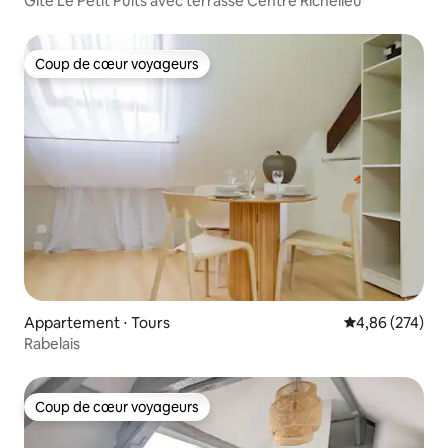
Gite Le Petit Puits avec terrasse Centre Richelieu
Coup de cœur voyageurs
Coup de cœur voyageurs
Appartement ⋅ Tours
Évaluation moy
4,86 (274)
Rabelais
Coup de cœur voyageurs
Coup de cœur voyageurs