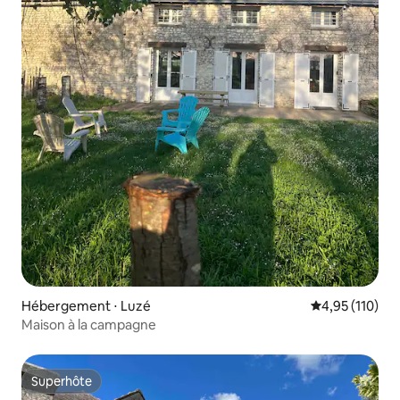
Hébergement ⋅ Luzé
Évaluation moy
4,95 (110)
Maison à la campagne
Superhôte
Superhôte