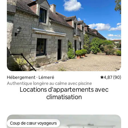
Hébergement ⋅ Lémeré
Évaluation mo
4,87 (90)
Authentique longère au calme avec piscine
Locations d'appartements avec
climatisation
Coup de cœur voyageurs
Coup de cœur voyageurs