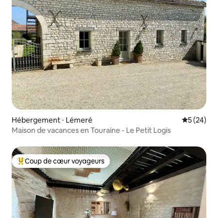
Hébergement ⋅ Lémeré
Évaluation
5 (24)
Maison de vacances en Touraine - Le Petit Logis
Coup de cœur voyageurs
Coups de cœur voyageurs les plus appréciés