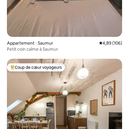
Appartement ⋅ Saumur
Évaluation moy
4,89 (106)
Petit coin calme à Saumur
Coup de cœur voyageurs
Coups de cœur voyageurs les plus appréciés