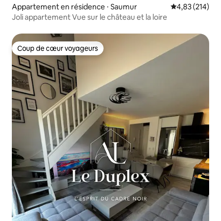
Appartement en résidence ⋅ Saumur
Évaluation moy
4,83 (214)
Joli appartement Vue sur le château et la loire
Coup de cœur voyageurs
Coup de cœur voyageurs