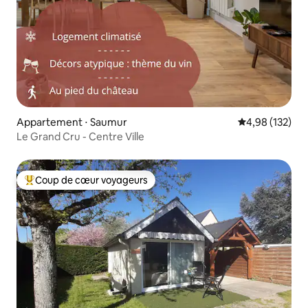
Appartement ⋅ Saumur
Évaluation moy
4,98 (132)
Le Grand Cru - Centre Ville
Coup de cœur voyageurs
Coups de cœur voyageurs les plus appréciés