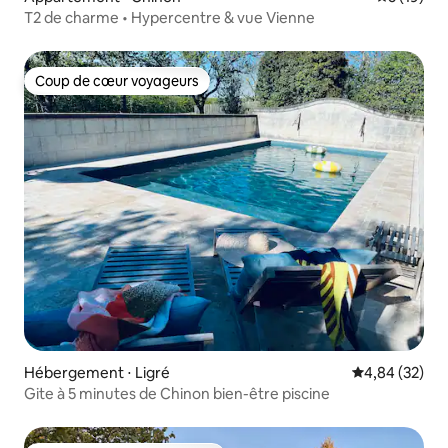
T2 de charme • Hypercentre & vue Vienne
Coup de cœur voyageurs
Coup de cœur voyageurs
Hébergement ⋅ Ligré
Évaluation mo
4,84 (32)
Gite à 5 minutes de Chinon bien-être piscine