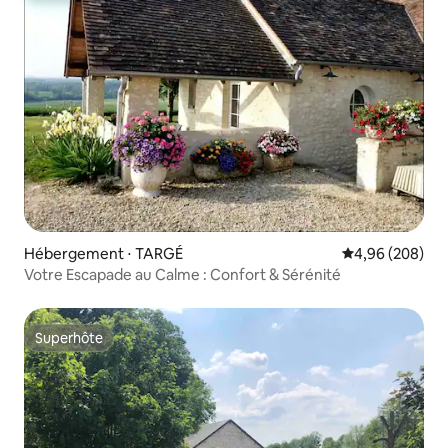
Hébergement ⋅ TARGÉ
Évaluation moy
4,96 (208)
Votre Escapade au Calme : Confort & Sérénité
Superhôte
Superhôte