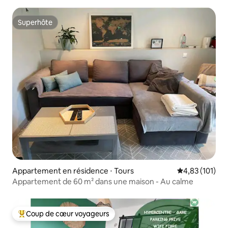
Superhôte
Superhôte
Appartement en résidence ⋅ Tours
Évaluation moy
4,83 (101)
Appartement de 60 m² dans une maison - Au calme
Coup de cœur voyageurs
Coups de cœur voyageurs les plus appréciés