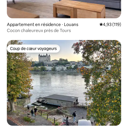
Appartement en résidence ⋅ Louans
Évaluation moy
4,93 (119)
Cocon chaleureux près de Tours
Coup de cœur voyageurs
Coup de cœur voyageurs