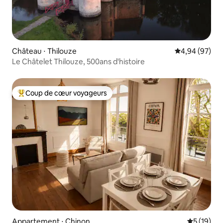
Château ⋅ Thilouze
Évaluation mo
4,94 (97)
Le Châtelet Thilouze, 500ans d'histoire
Coup de cœur voyageurs
Coups de cœur voyageurs les plus appréciés
Appartement ⋅ Chinon
Évaluation
5 (19)