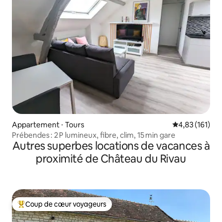
Appartement ⋅ Tours
Évaluation moy
4,83 (161)
Prébendes : 2 P lumineux, fibre, clim, 15 min gare
Autres superbes locations de vacances à
proximité de Château du Rivau
Coup de cœur voyageurs
Coups de cœur voyageurs les plus appréciés