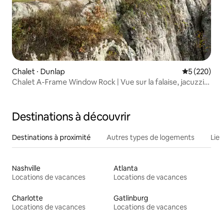
Chalet ⋅ Dunlap
Évaluation 
5 (220)
Chalet A-Frame Window Rock | Vue sur la falaise, jacuzzi,
top 1 %
Destinations à découvrir
Destinations à proximité
Autres types de logements
Lie
Nashville
Atlanta
Locations de vacances
Locations de vacances
Charlotte
Gatlinburg
Locations de vacances
Locations de vacances