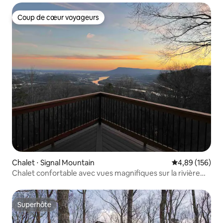
Coup de cœur voyageurs
Coup de cœur voyageurs
Chalet ⋅ Signal Mountain
Évaluation moy
4,89 (156)
Chalet confortable avec vues magnifiques sur la rivière
TN
Superhôte
Superhôte