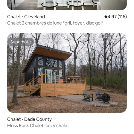
Chalet ⋅ Cleveland
Évaluation moy
4,97 (116)
Chalet 2 chambres de luxe *gril, foyer, disc golf
Superhôte
Superhôte
Chalet ⋅ Dade County
Moss Rock Chalet-cozy chalet