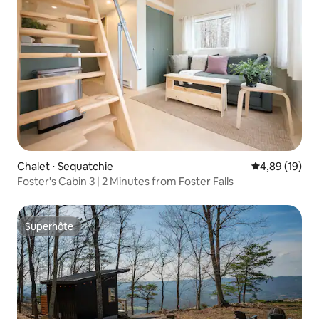
Chalet ⋅ Sequatchie
Évaluation mo
4,89 (19)
Foster's Cabin 3 | 2 Minutes from Foster Falls
Superhôte
Superhôte