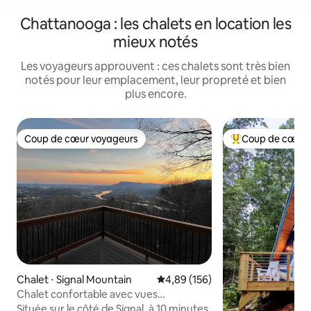
Chattanooga : les chalets en location les
mieux notés
Les voyageurs approuvent : ces chalets sont très bien
notés pour leur emplacement, leur propreté et bien
plus encore.
Coup de cœur voyageurs
Coup de cœur 
Coup de cœur voyageurs
Coups de cœur vo
Chalet ⋅ Signal Mountain
Évaluation moyenne sur la base 
4,89 (156)
Chalet confortable avec vues
magnifiques sur la rivière TN
Située sur le côté de Signal, à 10 minutes