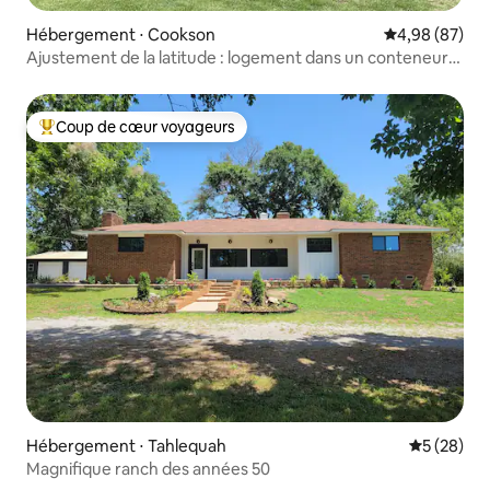
Hébergement ⋅ Cookson
Évaluation mo
4,98 (87)
Ajustement de la latitude : logement dans un conteneur
maritime
Coup de cœur voyageurs
Coups de cœur voyageurs les plus appréciés
Hébergement ⋅ Tahlequah
Évaluation
5 (28)
Magnifique ranch des années 50