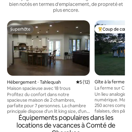
bien notés en termes d'emplacement, de propreté et
plus encore.
Superhôte
Coup de cœur 
Superhôte
Coups de cœur vo
Gîte à la ferme ⋅ H
Hébergement ⋅ Tahlequah
Évaluation moyenne sur la b
5 (12)
La ferme sur Clea
Maison spacieuse avec 18 trous
Un lieu analogiqu
Profitez du confort dans notre
numérique. Mais il y a le 
spacieuse maison de 2 chambres,
250 acres compren
parfaite pour 7 personnes. La chambre
falaises, des pâtur
principale dispose d'un lit king size, d'un
Équipements populaires dans les
ferme offre l'isol
dressing et d'une salle de bain complète.
une ou deux perso
La deuxième chambre dispose d'un lit
locations de vacances à Comté de
d'une escapade. Il y a des chemins pour
superposé et d'un lit double