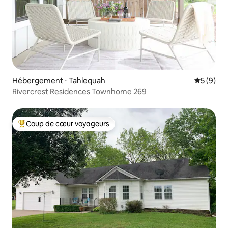
Hébergement ⋅ Tahlequah
Évaluatio
5 (9)
Rivercrest Residences Townhome 269
Coup de cœur voyageurs
Coups de cœur voyageurs les plus appréciés