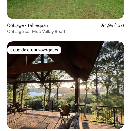
Cottage ⋅ Tahlequah
Évaluation moy
4,99 (167)
Cottage sur Mud Valley Road
Coup de cœur voyageurs
Coup de cœur voyageurs