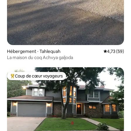
Hébergement ⋅ Tahlequah
Évaluation mo
4,73 (59)
La maison du coq Achvya galjoda
Coup de cœur voyageurs
Coups de cœur voyageurs les plus appréciés