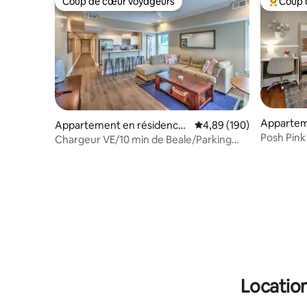
Coup de cœur voyageurs
Coup 
Coup de cœur voyageurs
Coups de
Appartem
Appartement en résidence
Évaluation moyenne sur 
4,89 (190)
Memphis
Posh Pink
⋅ Memphis
Chargeur VE/10 min de Beale/Parking
sécurisé gratuit/
Location