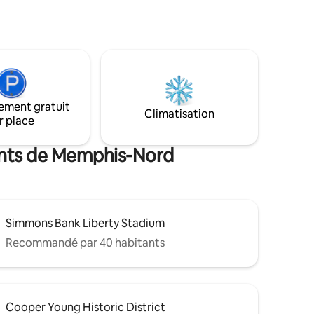
restauration, du shopping et des
 de
divertissements. Parfait pour les
à une
voyageurs en solo ou les couples à la
de la
recherche d'un séjour relaxant dans un
phis dans
emplacement privilégié ! Notez que
oper-Young
cette suite privée est détachée de la
ions du
maison principale, voisine d'une autre
th Main,
suite, avec cour partagée. Hébergé par
ée des
ement gratuit
un Memphian local.
Climatisation
r place
fants de Memphis-Nord
Simmons Bank Liberty Stadium
Recommandé par 40 habitants
Cooper Young Historic District