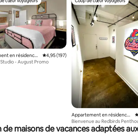
de cœur voyageurs
Coup de cœur voyageurs
 cœur voyageurs les plus appréciés
Coup de cœur voyageurs
ent en résidence ⋅
Évaluation moyenne sur la base de 197 comme
4,95 (197)
la base de 190 commentaires : 4,89 sur 5
 Studio - August Promo
Appartement en résidence ⋅
É
Memphis
Bienvenue au Redbirds Pentho
 de maisons de vacances adaptées aux
(parking gratuit)