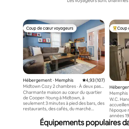
Les voyageurs sont unanimes 
Coup de cœur voyageurs
Coup 
Coup de cœur voyageurs
Coups de
Hébergement ⋅ Memphis
Évaluation moyenne sur
4,93 (107)
Midtown Cozy 2 chambres · À deux pas
Hébergem
des bars, des restaurants et des cafés
Charmante maison au cœur du quartier
Memphis 
de Cooper-Young à Midtown, à
l'Univers
W.C. Hand
seulement 3 minutes à pied des bars, des
accueille
restaurants, des cafés, du marché
l'époque
fermier, des locations de vélos et du
années 19
Liberty Bowl ! À seulement 15 minutes en
Équipements populaires da
près de l'universit
voiture de l'aéroport et 11 minutes du
charmante