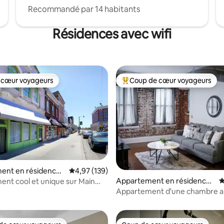
Recommandé par 14 habitants
Résidences avec wifi
 cœur voyageurs
Coup de cœur voyageurs
 cœur voyageurs
Coups de cœur voyageurs les p
ent en résidence ⋅
Évaluation moyenne sur la base de 139 comme
4,97 (139)
Appartement en résidence ⋅
É
nt cool et unique sur Main
la base de 519 commentaires : 4,98 sur 5
Memphis
Appartement d'une chambre 
du centre-ville de Memphis