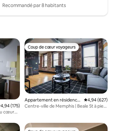
Recommandé par 8 habitants
Coup de cœur voyageurs
lus appréciés
Coup de cœur voyageurs
ntaires : 4,97 sur 5
Appartement en résidence
Évaluation moyenne sur
4,94 (627)
⋅ Memphis
valuation moyenne sur la base de 175 commentaires : 4,94 sur 5
4,94 (175)
Centre-ville de Memphis | Beale St à pied
+ parking gratuit
au cœur