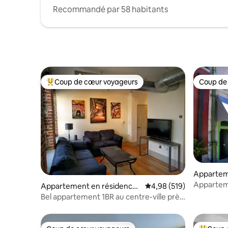
Recommandé par 58 habitants
Coup de cœur voyageurs
Coup de
Coups de cœur voyageurs les plus appréciés
Coup de
Appartem
Memphis
Apparteme
Appartement en résidence ⋅
Évaluation moyenne sur 
4,98 (519)
Street
Memphis
Bel appartement 1BR au centre-ville près
de TOUT !