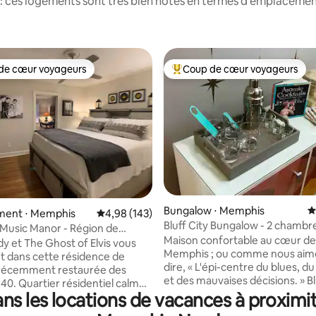
: ces logements sont très bien notés en termes d'emplacement
de cœur voyageurs
Coup de cœur voyageurs
 cœur voyageurs les plus appréciés
Coups de cœur voyageurs les p
 la base de 107 commentaires : 4,93 sur 5
Bungalow ⋅ Memphis
É
ent ⋅ Memphis
Évaluation moyenne sur la base de 143 commen
4,98 (143)
Bluff City Bungalow - 2 chambr
Music Manor - Région de
confortables au cœur de Memp
Maison confortable au cœur de
ité de Memphis
y et The Ghost of Elvis vous
Memphis ; ou comme nous aimo
nt dans cette résidence de
dire, « L'épi-centre du blues, 
 récemment restaurée des
et des mauvaises décisions. » Bl
40. Quartier résidentiel calme
Bungalow est à distance de ma
ns les locations de vacances à proximi
é de Memphis. Cette
Pink Palace, de la Green Line, 
 maison 2 KING BR/2 BA est