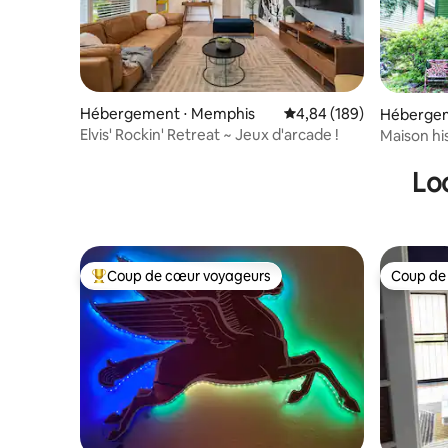
Hébergement ⋅ Memphis
Évaluation moyenne sur 
4,84 (189)
Hébergem
Elvis' Rockin' Retreat ~ Jeux d'arcade !
Maison hi
Midtown 
Lo
Coup de cœur voyageurs
Coup de
Coups de cœur voyageurs les plus appréciés
Coup de