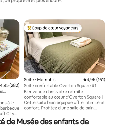
, de propreté et plus encore.
Héberge
Coup de cœur voyageurs
Coup
lus appréciés
Coups de cœur voyageurs les plus appréciés
Coups d
La maiso
Parfait p
d'amis en
proximit
offrir lo
logement
Beale Str
minutes. 
Liberty 
Suite ⋅ Memphis
Évaluation moyenne sur
4,96 (161)
Center, 
valuation moyenne sur la base de 282 commentaires : 4,95 sur 5
4,95 (282)
Suite confortable Overton Square #1
taires : 4,98 sur 5
UTHSC. U
es
Bienvenue dans votre retraite
jusqu'à d
his
confortable au cœur d'Overton Square !
Cooper Y
Cette suite bien équipée offre intimité et
ns à le
calme ave
confort. Profitez d'une salle de bain
du barbecue
porche m
récemment rénovée, d'un bar à café
uff City
terrasse
complet et d'une escapade paisible à
rche du
longue j
té de Musée des enfants de
quelques pas de la scène animée de la
du Musée