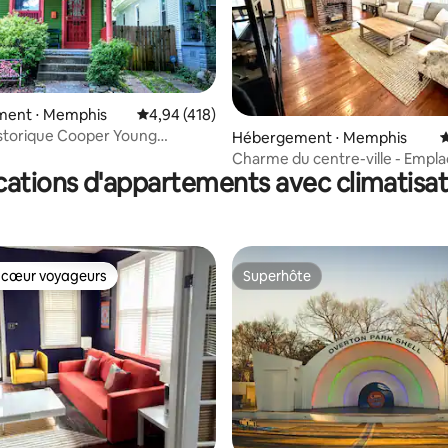
la base de 189 commentaires : 4,84 sur 5
ent ⋅ Memphis
Évaluation moyenne sur la base de 418 comme
4,94 (418)
storique Cooper Young
Hébergement ⋅ Memphis
É
Shotgun
Charme du centre-ville - Emp
cations d'appartements avec climatisat
privilégié
 cœur voyageurs
Superhôte
 cœur voyageurs
Superhôte