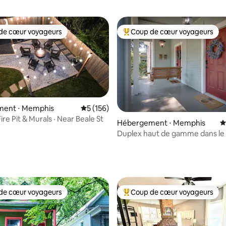
de cœur voyageurs
Coup de cœur voyageurs
 cœur voyageurs les plus appréciés
Coups de cœur voyageurs les p
 la base de 119 commentaires : 4,97 sur 5
ent ⋅ Memphis
Évaluation moyenne sur la base de 156 co
5 (156)
ire Pit & Murals · Near Beale St
Hébergement ⋅ Memphis
É
Duplex haut de gamme dans le 
branché de Cooper-Young
de cœur voyageurs
Coup de cœur voyageurs
 cœur voyageurs les plus appréciés
Coups de cœur voyageurs les p