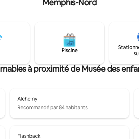
Memphis-Nord
des enfants, du Liberty Bowl et
idéal pour les voyageurs
l'Université de Memphis. Il est 
s ou toute personne souhaitant
courte distance de la cuisine et 
ns le confort et le style tout
musique authentiques de Mem
Memphis. Promenade
les quartiers les plus cool, Co
ink Palace - 10 mi Graceland - 6
et Overton Square. Les attract
St, St Jude & FedEx Forum -3 mi
centre-ville, Pinch District, Sou
quare - 1,5 mi Liberty Bowl
Graceland, Sun Studios, le mus
ns animaux de compagnie. Pas
Stationn
droits civiques et Beale St. sont
Piscine
. Aucune réservation pour les
su
accessibles en Uber.
 dans un rayon de 30 miles
urnables à proximité de Musée des en
Alchemy
Recommandé par 84 habitants
Flashback