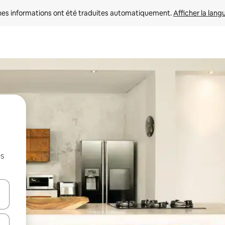
nes informations ont été traduites automatiquement. 
Afficher la lang
es
hes vers le haut et vers le bas pour les parcourir ou en appuyant et en fai