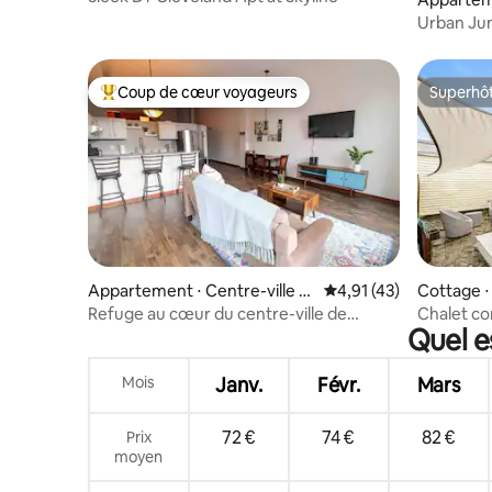
Urban Jun
City
Coup de cœur voyageurs
Superhô
Coups de cœur voyageurs les plus appréciés
Superhô
Appartement ⋅ Centre-ville d
Évaluation moyenne su
4,91 (43)
Cottage ⋅
e Cleveland
Refuge au cœur du centre-ville de
Chalet con
Quel e
Cleveland
centre-vil
Mois
Janv.
Févr.
Mars
72 €
74 €
82 €
Prix
moyen