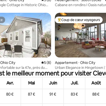
gle Cottage in Historic Ohio
Cabane en rondins I Oasis nature
Foyer + gazébo
te
Coup de cœur voyageurs
te
Coups de cœur voyageurs les p
r la base de 43 commentaires : 4,91 sur 5
 Ohio City
Évaluation moyenne sur la base de 8 co
5 (8)
Appartement ⋅ Ohio City
fortable sur la 47e, près du
Urban Elegance in Hingetown |
st le meilleur moment pour visiter Clev
le et du lac Érié
Avr.
Mai
Juin
Juil.
Août
80 €
87 €
91 €
83 €
88 €