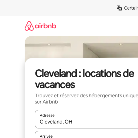
Aller
Certai
directement
au
contenu
Cleveland : locations de
vacances
Trouvez et réservez des hébergements uniqu
sur Airbnb
Adresse
Lorsque les résultats s'affichent, utilisez les flèc
Arrivée