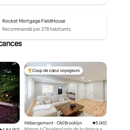
Rocket Mortgage FieldHouse
Recommandé par 278 habitants
acances
Coup de cœur voyageurs
Coups de cœur voyageurs les plus appréciés
Hébergement ⋅ Old Brooklyn
Évaluation moyenne
5 (40)
Maison à Cleveland près de la clinique et
mmentaires : 5 sur 5
Évaluation moyenne sur la base de 82 commentaires : 4,84 sur 5
4,84 (82)