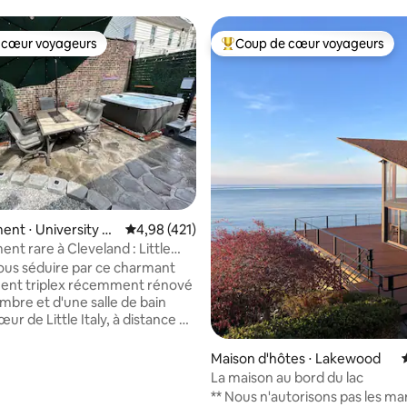
 cœur voyageurs
Coup de cœur voyageurs
 cœur voyageurs
Coups de cœur voyageurs les p
la base de 340 commentaires : 4,97 sur 5
nt ⋅ University Ci
Évaluation moyenne sur la base de 421 comme
4,98 (421)
nt rare à Cleveland : Little
ec sauna et jacuzzi !
ous séduire par ce charmant
ent triplex récemment rénové
mbre et d'une salle de bain
œur de Little Italy, à distance de
University Circle, de l'hôpital
sée d'art de Cleveland, du
Maison d'hôtes ⋅ Lakewood
tanique, des transports en
La maison au bord du lac
 bien plus encore.
** Nous n'autorisons pas les ma
ment est équipé d'une cuisine