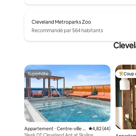
Cleveland Metroparks Zoo
Recommandé par 564 habitants
Clevel
Superhôte
Coup 
Superhôte
Coups de
Appartement ⋅ Centre-ville d
Évaluation moyenne sur
4,82 (44)
e Cleveland
Sleek DT Cleveland Apt at Skyline
Apparteme