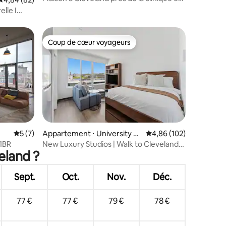
du centre-ville de CLE
lle I
Coup de cœur voyageurs
lus appréciés
Coup de cœur voyageurs
mmentaires : 5 sur 5
Évaluation moyenne sur la base de 7 commentaires : 5 sur 5
5 (7)
Appartement ⋅ University Ci
Évaluation moyenne sur
4,86 (102)
rcle
 1BR
New Luxury Studios | Walk to Cleveland
eland ?
Clinic
Sept.
Oct.
Nov.
Déc.
77 €
77 €
79 €
78 €