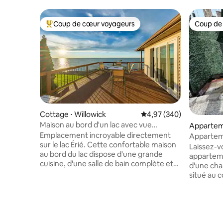
Coup de cœur voyageurs
Coup de
Coups de cœur voyageurs les plus appréciés
Coup de
Cottage ⋅ Willowick
Évaluation moyenne sur 
4,97 (340)
Maison au bord d'un lac avec vue
Apparteme
imprenable
Emplacement incroyable directement
rcle
Apparteme
sur le lac Érié. Cette confortable maison
Italy ! Av
Laissez-v
au bord du lac dispose d'une grande
appartem
cuisine, d'une salle de bain complète et
d'une cha
d'un salon/chambre avec lit King Size. Le
situé au c
chalet est isolé pour que vous puissiez
marche de 
profiter de votre intimité, mais nous
UH, du mu
vivons à environ 200 pieds pour que nous
jardin bo
puissions vous aider si vous avez besoin
commun et
de nous. Profitez d'un café du matin sur
L'apparte