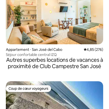
Appartement ⋅ San José del Cabo
Évaluation moy
4,85 (276)
Séjour confortable central IZQ
Autres superbes locations de vacances à
proximité de Club Campestre San José
Coup de cœur voyageurs
Coup de cœur voyageurs