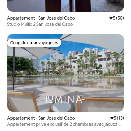
Appartement ⋅ San José del Cabo
Évaluation
5 (50)
Studio Muliix 2 San José del Cabo
Coup de cœur voyageurs
Coup de cœur voyageurs
Appartement ⋅ San José del Cabo
Évaluation
5 (13)
Appartement privé exclusif de 2 chambres avec jacuzzi à
Casa Nima