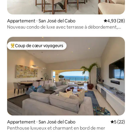
Appartement ⋅ San José del Cabo
Évaluation mo
4,93 (28)
Nouveau condo de luxe avec terrasse à débordement,
Club Campestre
Coup de cœur voyageurs
Coups de cœur voyageurs les plus appréciés
Appartement ⋅ San José del Cabo
Évaluation
5 (22)
Penthouse luxueux et charmant en bord de mer