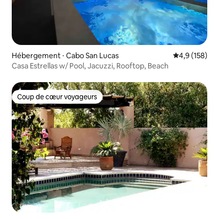
Hébergement ⋅ Cabo San Lucas
Évaluation mo
4,9 (158)
Casa Estrellas w/ Pool, Jacuzzi, Rooftop, Beach
Coup de cœur voyageurs
Coup de cœur voyageurs