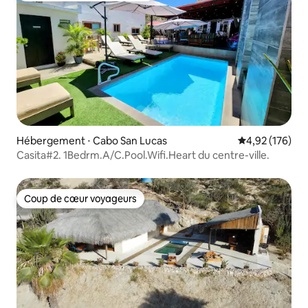
Hébergement ⋅ Cabo San Lucas
Évaluation moy
4,92 (176)
Casita#2. 1Bedrm.A/C.Pool.Wifi.Heart du centre-ville.
Coup de cœur voyageurs
Coup de cœur voyageurs