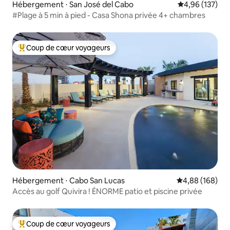
Hébergement ⋅ San José del Cabo
Évaluation moy
4,96 (137)
#Plage à 5 min à pied - Casa Shona privée 4+ chambres
Coup de cœur voyageurs
Coups de cœur voyageurs les plus appréciés
Hébergement ⋅ Cabo San Lucas
Évaluation moy
4,88 (168)
Accès au golf Quivira ! ÉNORME patio et piscine privée
Coup de cœur voyageurs
Coups de cœur voyageurs les plus appréciés