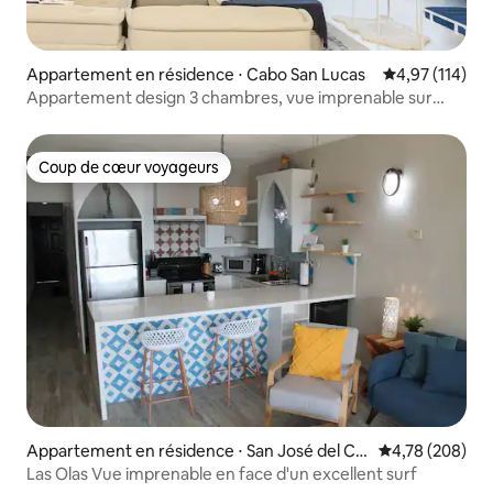
Appartement en résidence ⋅ Cabo San Lucas
Évaluation moy
4,97 (114)
Appartement design 3 chambres, vue imprenable sur
l'arche et l'océan
Coup de cœur voyageurs
Coup de cœur voyageurs
Appartement en résidence ⋅ San José del Ca
Évaluation moy
4,78 (208)
bo
Las Olas Vue imprenable en face d'un excellent surf