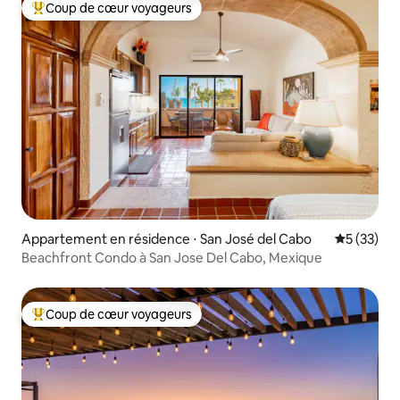
Coup de cœur voyageurs
Coups de cœur voyageurs les plus appréciés
Appartement en résidence ⋅ San José del Cabo
Évaluation
5 (33)
Beachfront Condo à San Jose Del Cabo, Mexique
Coup de cœur voyageurs
Coups de cœur voyageurs les plus appréciés