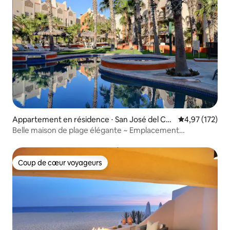
Appartement en résidence ⋅ San José del Ca
Évaluation moy
4,97 (172)
bo
Belle maison de plage élégante ~ Emplacement
merveilleux !
Coup de cœur voyageurs
Coup de cœur voyageurs