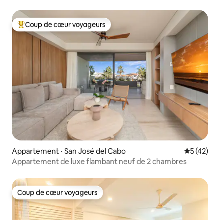
Coup de cœur voyageurs
Coups de cœur voyageurs les plus appréciés
Appartement ⋅ San José del Cabo
Évaluation
5 (42)
Appartement de luxe flambant neuf de 2 chambres
Coup de cœur voyageurs
Coup de cœur voyageurs