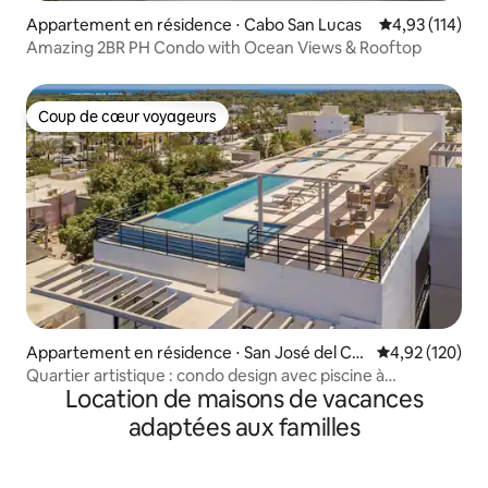
Appartement en résidence ⋅ Cabo San Lucas
Évaluation moy
4,93 (114)
Amazing 2BR PH Condo with Ocean Views & Rooftop
Coup de cœur voyageurs
Coup de cœur voyageurs
Appartement en résidence ⋅ San José del Ca
Évaluation moy
4,92 (120)
bo
Quartier artistique : condo design avec piscine à
Location de maisons de vacances
débordement et salle de sport
adaptées aux familles