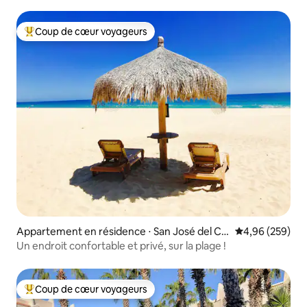
Coup de cœur voyageurs
Coups de cœur voyageurs les plus appréciés
Appartement en résidence ⋅ San José del Ca
Évaluation moy
4,96 (259)
bo
Un endroit confortable et privé, sur la plage !
Coup de cœur voyageurs
Coups de cœur voyageurs les plus appréciés