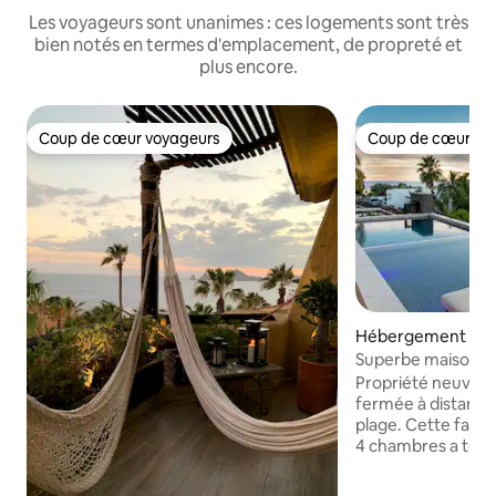
Les voyageurs sont unanimes : ces logements sont très
bien notés en termes d'emplacement, de propreté et
plus encore.
Coup de cœur voyageurs
Coup de cœur vo
Coup de cœur voyageurs
Coup de cœur vo
Hébergement ⋅ Ca
Superbe maison ne
marche d'une plag
Propriété neuve 
fermée à distance
plage. Cette fabu
4 chambres a tout 
vous vous sentie
paradis. Design spectaculaire et