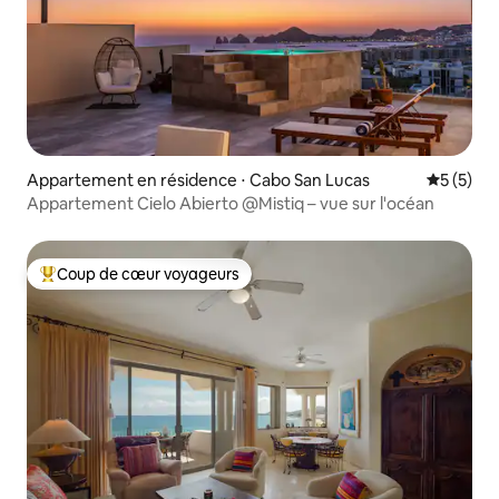
Appartement en résidence ⋅ Cabo San Lucas
Évaluatio
5 (5)
Appartement Cielo Abierto @Mistiq – vue sur l'océan
Coup de cœur voyageurs
Coups de cœur voyageurs les plus appréciés