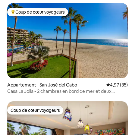
Coup de cœur voyageurs
Coups de cœur voyageurs les plus appréciés
Appartement ⋅ San José del Cabo
Évaluation mo
4,97 (35)
Casa La Jolla - 2 chambres en bord de mer et deux
piscines
Coup de cœur voyageurs
Coup de cœur voyageurs