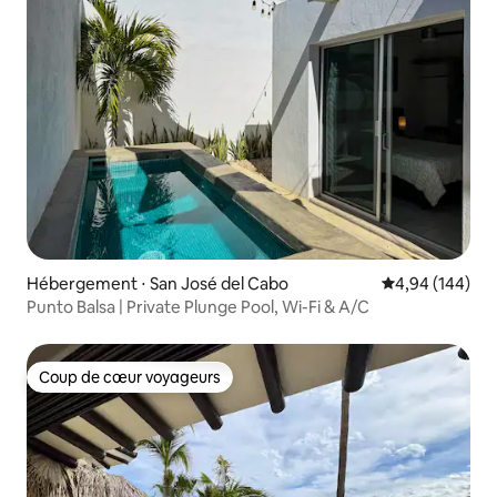
Hébergement ⋅ San José del Cabo
Évaluation moy
4,94 (144)
Punto Balsa | Private Plunge Pool, Wi-Fi & A/C
Coup de cœur voyageurs
Coup de cœur voyageurs