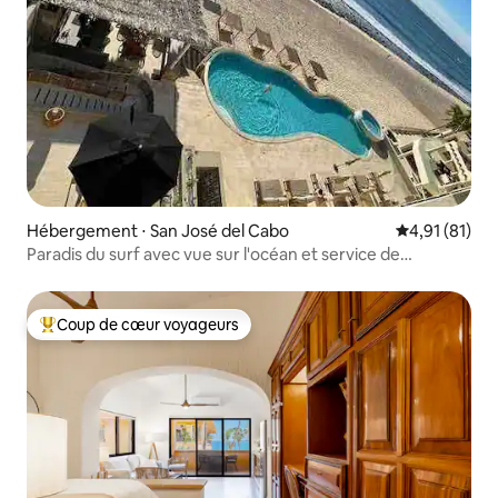
Hébergement ⋅ San José del Cabo
Évaluation mo
4,91 (81)
Paradis du surf avec vue sur l'océan et service de
conciergerie
Coup de cœur voyageurs
Coups de cœur voyageurs les plus appréciés