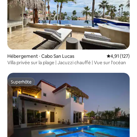
Hébergement ⋅ Cabo San Lucas
Évaluation moy
4,91 (127)
Villa privée sur la plage | Jacuzzi chauffé | Vue sur l'océan
Superhôte
Superhôte