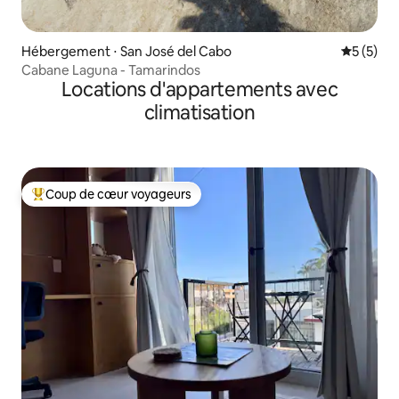
Hébergement ⋅ San José del Cabo
Évaluatio
5 (5)
Cabane Laguna - Tamarindos
Locations d'appartements avec
climatisation
Coup de cœur voyageurs
Coups de cœur voyageurs les plus appréciés