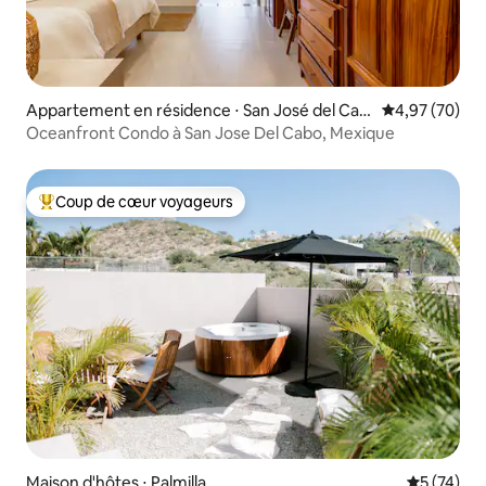
Appartement en résidence ⋅ San José del Cab
Évaluation mo
4,97 (70)
o
Oceanfront Condo à San Jose Del Cabo, Mexique
Coup de cœur voyageurs
Coups de cœur voyageurs les plus appréciés
Maison d'hôtes ⋅ Palmilla
Évaluation
5 (74)