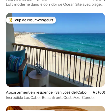
Loft moderne dans le corridor de Ocean Site avec plage
privée
Coup de cœur voyageurs
Coups de cœur voyageurs les plus appréciés
Appartement en résidence ⋅ San José del Cabo
Évaluation
5 (60)
Incredible Los Cabos Beachfront, CostaAzul Condo.