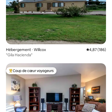
Hébergement ⋅ Willcox
Évaluation moy
4,87 (186)
"Gila Hacienda"
Coup de cœur voyageurs
Coups de cœur voyageurs les plus appréciés