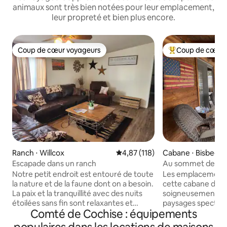
animaux sont très bien notées pour leur emplacement,
leur propreté et bien plus encore.
Coup de cœur voyageurs
Coup de cœur 
Coup de cœur voyageurs
Coups de cœur vo
Ranch ⋅ Willcox
Évaluation moyenne sur la base 
4,87 (118)
Cabane ⋅ Bisbee
Escapade dans un ranch
Au sommet des esc
Notre petit endroit est entouré de toute
Les emplacements 
la nature et de la faune dont on a besoin.
cette cabane des
La paix et la tranquillité avec des nuits
soigneusement re
étoilées sans fin sont relaxantes et
paysages spectacu
Comté de Cochise : équipements
rajeunissantes pour l'âme. Amenez
porche confortabl
votre famille et profitez de notre maison
trouve à quelques 