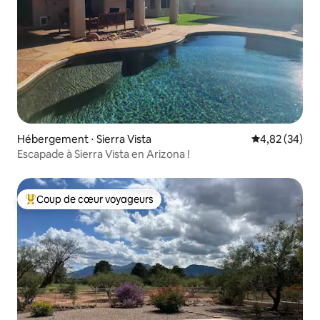
Hébergement ⋅ Sierra Vista
Évaluation mo
4,82 (34)
Escapade à Sierra Vista en Arizona !
Coup de cœur voyageurs
Coups de cœur voyageurs les plus appréciés