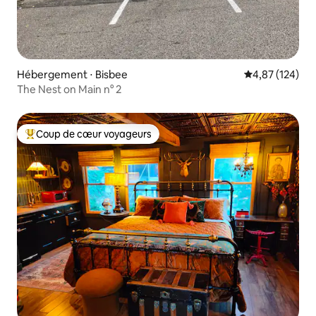
Hébergement ⋅ Bisbee
Évaluation moy
4,87 (124)
The Nest on Main n° 2
Coup de cœur voyageurs
Coups de cœur voyageurs les plus appréciés