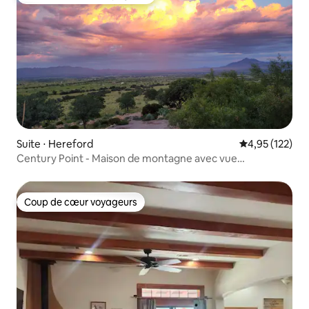
Coups de cœur voyageurs les plus appréciés
Suite ⋅ Hereford
Évaluation moy
4,95 (122)
Century Point - Maison de montagne avec vue
imprenable
Coup de cœur voyageurs
Coup de cœur voyageurs