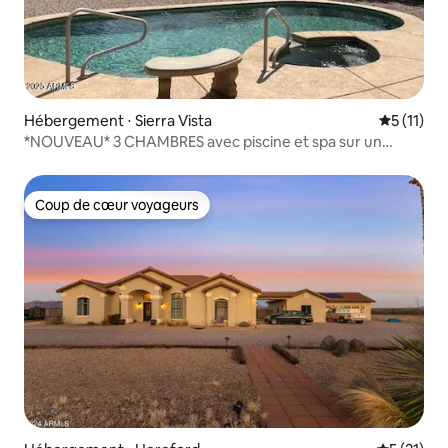
Hébergement ⋅ Sierra Vista
Évaluatio
5 (11)
*NOUVEAU* 3 CHAMBRES avec piscine et spa sur un
parcours de golf
Coup de cœur voyageurs
Coup de cœur voyageurs