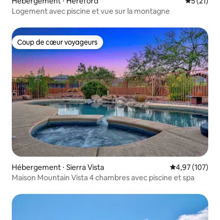
Hébergement ⋅ Hereford
Évaluation
5 (21)
Logement avec piscine et vue sur la montagne
Coup de cœur voyageurs
Coup de cœur voyageurs
Hébergement ⋅ Sierra Vista
Évaluation moy
4,97 (107)
Maison Mountain Vista 4 chambres avec piscine et spa