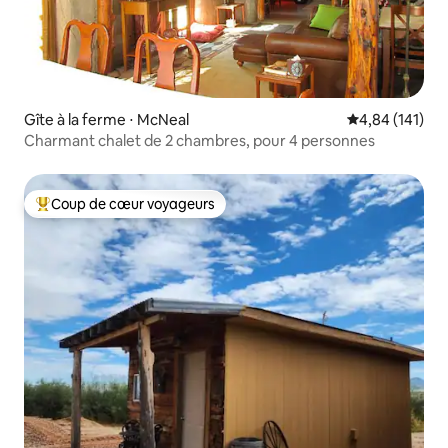
Gîte à la ferme ⋅ McNeal
Évaluation moy
4,84 (141)
Charmant chalet de 2 chambres, pour 4 personnes
Coup de cœur voyageurs
Coups de cœur voyageurs les plus appréciés