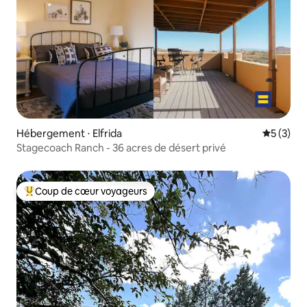
Hébergement ⋅ Elfrida
Évaluatio
5 (3)
Stagecoach Ranch - 36 acres de désert privé
Coup de cœur voyageurs
Coups de cœur voyageurs les plus appréciés