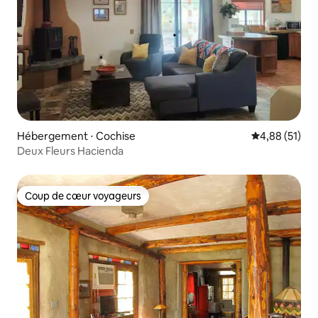
Hébergement ⋅ Cochise
Évaluation mo
4,88 (51)
Deux Fleurs Hacienda
Coup de cœur voyageurs
Coup de cœur voyageurs