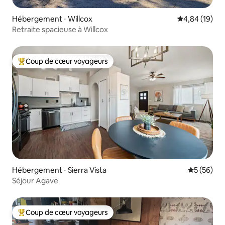
Hébergement ⋅ Willcox
Évaluation mo
4,84 (19)
Retraite spacieuse à Willcox
Coup de cœur voyageurs
Coups de cœur voyageurs les plus appréciés
Hébergement ⋅ Sierra Vista
Évaluation
5 (56)
Séjour Agave
Coup de cœur voyageurs
Coups de cœur voyageurs les plus appréciés