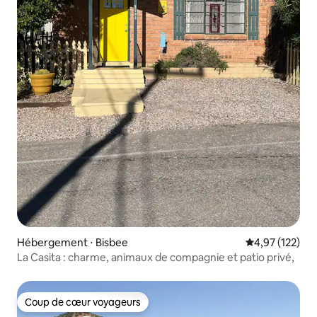
Hébergement ⋅ Bisbee
Évaluation moy
4,97 (122)
La Casita : charme, animaux de compagnie et patio privé,
Coup de cœur voyageurs
Coup de cœur voyageurs